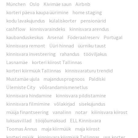
München
Oslo
Kivimäe saun
Airbnb
korteri päeva kaupa üürimine
home staging
kodu lavakujundus
külaliskorter
pensionärid
cashflow
kinnisvaraindeks
kinnisvara arendus
kaubanduskeskus
Arsenal
Föderaalreserv
Portugal
kinnisvara remont
Üüri hinnad
üürniku taust
kinnisvara investeering
rahandus
tööviljakus
Lasnamäe
korteri kiirost Tallinnas
korteri kiirmüük Tallinnas
kinnisvaraturu trendid
Mustamäe ujula
majandusprognoos
Paldiski
Ülemiste City
võõrandamismenetlus
kinnisvara hindamine
kinnisvara pildistamine
kinnisvara filmimine
võlakirjad
sisekujundus
müüja finantseering
vanalinn
notar
kiiinisvara kiirost
luksusvillad
tööjõumaksud
ELL Kinnisvara
Toomas Annus
maja kiirmüük
maja kiirost
korteri müük
kinnisvara kiirmüük Tallinnas
uus korter