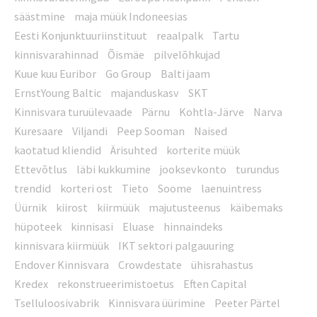
säästmine
maja müük Indoneesias
Eesti Konjunktuuriinstituut
reaalpalk
Tartu
kinnisvarahinnad
Õismäe
pilvelõhkujad
Kuue kuu Euribor
Go Group
Balti jaam
ErnstYoung Baltic
majanduskasv
SKT
Kinnisvara turuülevaade
Pärnu
Kohtla-Järve
Narva
Kuresaare
Viljandi
Peep Sooman
Naised
kaotatud kliendid
Ärisuhted
korterite müük
Ettevõtlus
läbi kukkumine
jooksevkonto
turundus
trendid
korteri ost
Tieto
Soome
laenuintress
Üürnik
kiirost
kiirmüük
majutusteenus
käibemaks
hüpoteek
kinnisasi
Eluase
hinnaindeks
kinnisvara kiirmüük
IKT sektori palgauuring
Endover Kinnisvara
Crowdestate
ühisrahastus
Kredex
rekonstrueerimistoetus
Eften Capital
Tselluloosivabrik
Kinnisvara üürimine
Peeter Pärtel