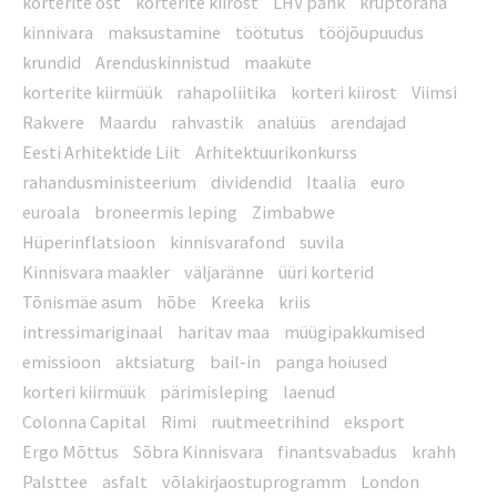
korterite ost
korterite kiirost
LHV pank
krüptoraha
kinnivara
maksustamine
töötutus
tööjõupuudus
krundid
Arenduskinnistud
maaküte
korterite kiirmüük
rahapoliitika
korteri kiirost
Viimsi
Rakvere
Maardu
rahvastik
analüüs
arendajad
Eesti Arhitektide Liit
Arhitektuurikonkurss
rahandusministeerium
dividendid
Itaalia
euro
euroala
broneermis leping
Zimbabwe
Hüperinflatsioon
kinnisvarafond
suvila
Kinnisvara maakler
väljaränne
üüri korterid
Tõnismäe asum
hõbe
Kreeka
kriis
intressimariginaal
haritav maa
müügipakkumised
emissioon
aktsiaturg
bail-in
panga hoiused
korteri kiirmüük
pärimisleping
laenud
Colonna Capital
Rimi
ruutmeetrihind
eksport
Ergo Mõttus
Sõbra Kinnisvara
finantsvabadus
krahh
Palsttee
asfalt
võlakirjaostuprogramm
London