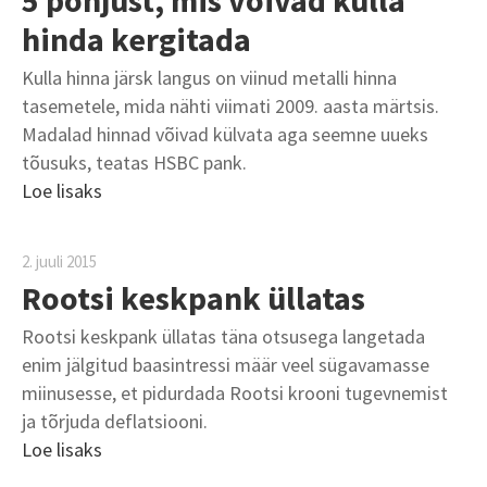
5 põhjust, mis võivad kulla
hinda kergitada
Kulla hinna järsk langus on viinud metalli hinna
tasemetele, mida nähti viimati 2009. aasta märtsis.
Madalad hinnad võivad külvata aga seemne uueks
tõusuks, teatas HSBC pank.
Loe lisaks
2. juuli 2015
Rootsi keskpank üllatas
Rootsi keskpank üllatas täna otsusega langetada
enim jälgitud baasintressi määr veel sügavamasse
miinusesse, et pidurdada Rootsi krooni tugevnemist
ja tõrjuda deflatsiooni.
Loe lisaks