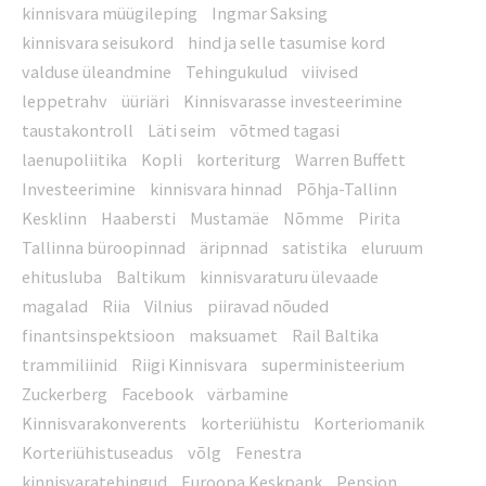
kinnisvara müügileping
Ingmar Saksing
kinnisvara seisukord
hind ja selle tasumise kord
valduse üleandmine
Tehingukulud
viivised
leppetrahv
üüriäri
Kinnisvarasse investeerimine
taustakontroll
Läti seim
võtmed tagasi
laenupoliitika
Kopli
korteriturg
Warren Buffett
Investeerimine
kinnisvara hinnad
Põhja-Tallinn
Kesklinn
Haabersti
Mustamäe
Nõmme
Pirita
Tallinna büroopinnad
äripnnad
satistika
eluruum
ehitusluba
Baltikum
kinnisvaraturu ülevaade
magalad
Riia
Vilnius
piiravad nõuded
finantsinspektsioon
maksuamet
Rail Baltika
trammiliinid
Riigi Kinnisvara
superministeerium
Zuckerberg
Facebook
värbamine
Kinnisvarakonverents
korteriühistu
Korteriomanik
Korteriühistuseadus
võlg
Fenestra
kinnisvaratehingud
Euroopa Keskpank
Pension