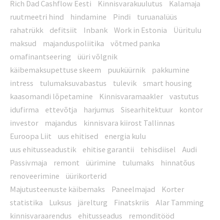
Rich Dad Cashflow Eesti
Kinnisvarakuulutus
Kalamaja
ruutmeetri hind
hindamine
Pindi
turuanalüüs
rahatrükk
defitsiit
Inbank
Work in Estonia
Üüritulu
maksud
majanduspoliitika
võtmed panka
omafinantseering
üüri võlgnik
käibemaksupettuse skeem
puuküürnik
pakkumine
intress
tulumaksuvabastus
tulevik
smart housing
kaasomandi lõpetamine
Kinnisvaramaakler
vastutus
idufirma
ettevõtja
harjumus
Sisearhitektuur
kontor
investor
majandus
kinnisvara kiirost Tallinnas
Euroopa Liit
uus ehitised
energia kulu
uus ehitusseadustik
ehitise garantii
tehisdiisel
Audi
Passivmaja
remont
üürimine
tulumaks
hinnatõus
renoveerimine
üürikorterid
Majutusteenuste käibemaks
Paneelmajad
Korter
statistika
Luksus
järelturg
Finatskriis
Alar Tamming
kinnisvaraarendus
ehitusseadus
remonditööd