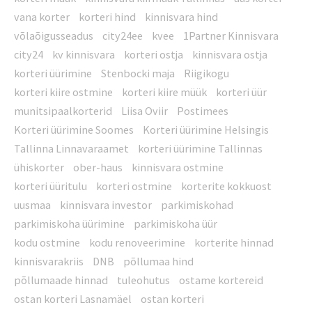
vana korter
korteri hind
kinnisvara hind
võlaõigusseadus
city24ee
kvee
1Partner Kinnisvara
city24
kv kinnisvara
korteri ostja
kinnisvara ostja
korteri üürimine
Stenbocki maja
Riigikogu
korteri kiire ostmine
korteri kiire müük
korteri üür
munitsipaalkorterid
Liisa Oviir
Postimees
Korteri üürimine Soomes
Korteri üürimine Helsingis
Tallinna Linnavaraamet
korteri üürimine Tallinnas
ühiskorter
ober-haus
kinnisvara ostmine
korteri üüritulu
korteri ostmine
korterite kokkuost
uusmaa
kinnisvara investor
parkimiskohad
parkimiskoha üürimine
parkimiskoha üür
kodu ostmine
kodu renoveerimine
korterite hinnad
kinnisvarakriis
DNB
põllumaa hind
põllumaade hinnad
tuleohutus
ostame kortereid
ostan korteri Lasnamäel
ostan korteri