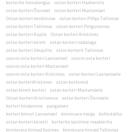
korterite hinnalangus
ostan korteri Haaberstis
ostan korteri Õismäel
ostan korteri Mustamäel
Ostan korteri kesklinnas
ostan korteri Põhja-Tallinnas
ostan korteri Tallinnas
ostan korteri Pelgurannas
ostan korteri Koplis
Ostan korteri Kristiines
ostan korteri kiirelt
ostan korteri nädalaga
ostan korteri Sikupillis
otsin korterit Tallinnas
soovin osta korteri Lasnamäel
soovin osta korteri
soovin osta korteri Mustamäel
soovin osta korteri Kristiines
ostan korteri Lasnamäele
ostan korteriKristiines
ostan kortereid
ostan kiirelt korteri
ostan korteri Mustamäele
Ostan korteri Kristiinesse
ostan korteri Õismäele
korteri hindamine
pangalaen
korteri kiirost Lasnamäel
kinnisvara müüja
kohtutäitur
ostan korteri kiiresti
korterite üürimine maaklerita
kinnisvara hinnad Soomes
kinnisvara hinnad Tallinnas