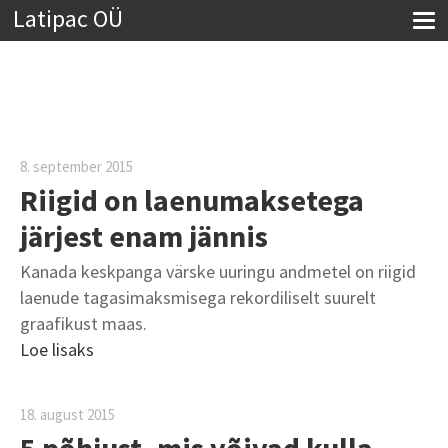
Latipac OÜ
8. september 2015
Riigid on laenumaksetega
järjest enam jännis
Kanada keskpanga värske uuringu andmetel on riigid
laenude tagasimaksmisega rekordiliselt suurelt
graafikust maas.
Loe lisaks
18. august 2015