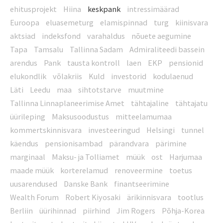
ehitusprojekt
Hiina
keskpank
intressimäärad
Euroopa
eluasemeturg
elamispinnad
turg
kiinisvara
aktsiad
indeksfond
varahaldus
nõuete aegumine
Tapa
Tamsalu
Tallinna Sadam
Admiraliteedi bassein
arendus
Pank
tausta kontroll
laen
EKP
pensionid
elukondlik
võlakriis
Kuld
investorid
kodulaenud
Läti
Leedu
maa
sihtotstarve
muutmine
Tallinna Linnaplaneerimise Amet
tähtajaline
tähtajatu
üürileping
Maksusoodustus
mitteelamumaa
kommertskinnisvara
investeeringud
Helsingi
tunnel
käendus
pensionisambad
pärandvara
pärimine
marginaal
Maksu- ja Tolliamet
müük
ost
Harjumaa
maade müük
korterelamud
renoveermine
toetus
uusarendused
Danske Bank
finantseerimine
Wealth Forum
Robert Kiyosaki
ärikinnisvara
tootlus
Berliin
üürihinnad
piirhind
Jim Rogers
Põhja-Korea