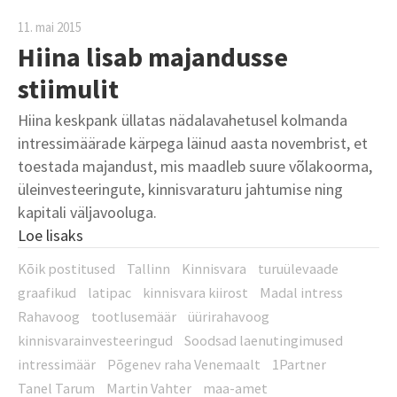
11. mai 2015
Hiina lisab majandusse
stiimulit
Hiina keskpank üllatas nädalavahetusel kolmanda
intressimäärade kärpega läinud aasta novembrist, et
toestada majandust, mis maadleb suure võlakoorma,
üleinvesteeringute, kinnisvaraturu jahtumise ning
kapitali väljavooluga.
Loe lisaks
Kõik postitused
Tallinn
Kinnisvara
turuülevaade
graafikud
latipac
kinnisvara kiirost
Madal intress
Rahavoog
tootlusemäär
üürirahavoog
kinnisvarainvesteeringud
Soodsad laenutingimused
intressimäär
Põgenev raha Venemaalt
1Partner
Tanel Tarum
Martin Vahter
maa-amet