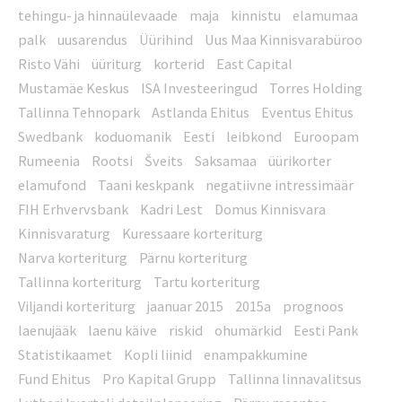
tehingu- ja hinnaülevaade
maja
kinnistu
elamumaa
palk
uusarendus
Üürihind
Uus Maa Kinnisvarabüroo
Risto Vähi
üüriturg
korterid
East Capital
Mustamäe Keskus
ISA Investeeringud
Torres Holding
Tallinna Tehnopark
Astlanda Ehitus
Eventus Ehitus
Swedbank
koduomanik
Eesti
leibkond
Euroopam
Rumeenia
Rootsi
Šveits
Saksamaa
üürikorter
elamufond
Taani keskpank
negatiivne intressimäär
FIH Erhvervsbank
Kadri Lest
Domus Kinnisvara
Kinnisvaraturg
Kuressaare korteriturg
Narva korteriturg
Pärnu korteriturg
Tallinna korteriturg
Tartu korteriturg
Viljandi korteriturg
jaanuar 2015
2015a
prognoos
laenujääk
laenu käive
riskid
ohumärkid
Eesti Pank
Statistikaamet
Kopli liinid
enampakkumine
Fund Ehitus
Pro Kapital Grupp
Tallinna linnavalitsus