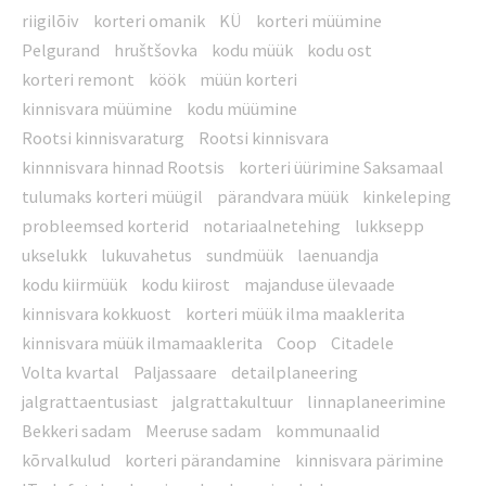
riigilõiv
korteri omanik
KÜ
korteri müümine
Pelgurand
hruštšovka
kodu müük
kodu ost
korteri remont
köök
müün korteri
kinnisvara müümine
kodu müümine
Rootsi kinnisvaraturg
Rootsi kinnisvara
kinnnisvara hinnad Rootsis
korteri üürimine Saksamaal
tulumaks korteri müügil
pärandvara müük
kinkeleping
probleemsed korterid
notariaalnetehing
lukksepp
ukselukk
lukuvahetus
sundmüük
laenuandja
kodu kiirmüük
kodu kiirost
majanduse ülevaade
kinnisvara kokkuost
korteri müük ilma maaklerita
kinnisvara müük ilmamaaklerita
Coop
Citadele
Volta kvartal
Paljassaare
detailplaneering
jalgrattaentusiast
jalgrattakultuur
linnaplaneerimine
Bekkeri sadam
Meeruse sadam
kommunaalid
kõrvalkulud
korteri pärandamine
kinnisvara pärimine