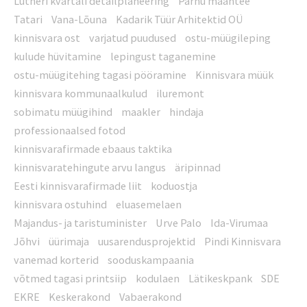
Lutheri kvartali detailplaneering
Pärnu maantee
Tatari
Vana-Lõuna
Kadarik Tüür Arhitektid OÜ
kinnisvara ost
varjatud puudused
ostu-müügileping
kulude hüvitamine
lepingust taganemine
ostu-müügitehing tagasi pööramine
Kinnisvara müük
kinnisvara kommunaalkulud
iluremont
sobimatu müügihind
maakler
hindaja
professionaalsed fotod
kinnisvarafirmade ebaaus taktika
kinnisvaratehingute arvu langus
äripinnad
Eesti kinnisvarafirmade liit
koduostja
kinnisvara ostuhind
eluasemelaen
Majandus- ja taristuminister
Urve Palo
Ida-Virumaa
Jõhvi
üürimaja
uusarendusprojektid
Pindi Kinnisvara
vanemad korterid
sooduskampaania
võtmed tagasi printsiip
kodulaen
Lätikeskpank
SDE
EKRE
Keskerakond
Vabaerakond