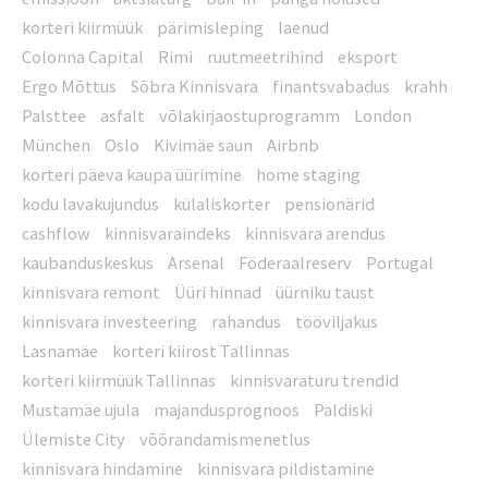
korteri kiirmüük
pärimisleping
laenud
Colonna Capital
Rimi
ruutmeetrihind
eksport
Ergo Mõttus
Sõbra Kinnisvara
finantsvabadus
krahh
Palsttee
asfalt
võlakirjaostuprogramm
London
München
Oslo
Kivimäe saun
Airbnb
korteri päeva kaupa üürimine
home staging
kodu lavakujundus
külaliskorter
pensionärid
cashflow
kinnisvaraindeks
kinnisvara arendus
kaubanduskeskus
Arsenal
Föderaalreserv
Portugal
kinnisvara remont
Üüri hinnad
üürniku taust
kinnisvara investeering
rahandus
tööviljakus
Lasnamäe
korteri kiirost Tallinnas
korteri kiirmüük Tallinnas
kinnisvaraturu trendid
Mustamäe ujula
majandusprognoos
Paldiski
Ülemiste City
võõrandamismenetlus
kinnisvara hindamine
kinnisvara pildistamine