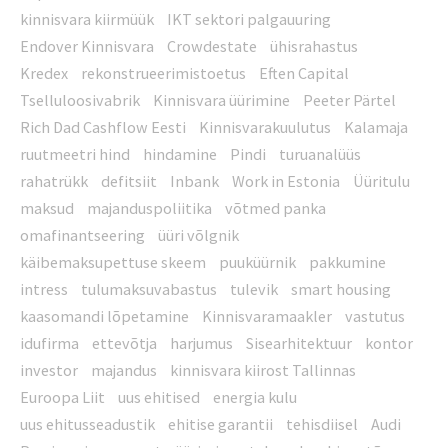
kinnisvara kiirmüük
IKT sektori palgauuring
Endover Kinnisvara
Crowdestate
ühisrahastus
Kredex
rekonstrueerimistoetus
Eften Capital
Tselluloosivabrik
Kinnisvara üürimine
Peeter Pärtel
Rich Dad Cashflow Eesti
Kinnisvarakuulutus
Kalamaja
ruutmeetri hind
hindamine
Pindi
turuanalüüs
rahatrükk
defitsiit
Inbank
Work in Estonia
Üüritulu
maksud
majanduspoliitika
võtmed panka
omafinantseering
üüri võlgnik
käibemaksupettuse skeem
puuküürnik
pakkumine
intress
tulumaksuvabastus
tulevik
smart housing
kaasomandi lõpetamine
Kinnisvaramaakler
vastutus
idufirma
ettevõtja
harjumus
Sisearhitektuur
kontor
investor
majandus
kinnisvara kiirost Tallinnas
Euroopa Liit
uus ehitised
energia kulu
uus ehitusseadustik
ehitise garantii
tehisdiisel
Audi