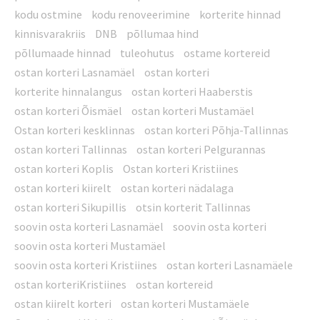
kodu ostmine
kodu renoveerimine
korterite hinnad
kinnisvarakriis
DNB
põllumaa hind
põllumaade hinnad
tuleohutus
ostame kortereid
ostan korteri Lasnamäel
ostan korteri
korterite hinnalangus
ostan korteri Haaberstis
ostan korteri Õismäel
ostan korteri Mustamäel
Ostan korteri kesklinnas
ostan korteri Põhja-Tallinnas
ostan korteri Tallinnas
ostan korteri Pelgurannas
ostan korteri Koplis
Ostan korteri Kristiines
ostan korteri kiirelt
ostan korteri nädalaga
ostan korteri Sikupillis
otsin korterit Tallinnas
soovin osta korteri Lasnamäel
soovin osta korteri
soovin osta korteri Mustamäel
soovin osta korteri Kristiines
ostan korteri Lasnamäele
ostan korteriKristiines
ostan kortereid
ostan kiirelt korteri
ostan korteri Mustamäele