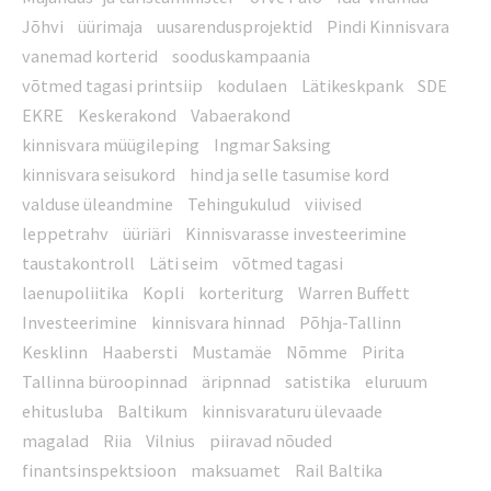
Jõhvi
üürimaja
uusarendusprojektid
Pindi Kinnisvara
vanemad korterid
sooduskampaania
võtmed tagasi printsiip
kodulaen
Lätikeskpank
SDE
EKRE
Keskerakond
Vabaerakond
kinnisvara müügileping
Ingmar Saksing
kinnisvara seisukord
hind ja selle tasumise kord
valduse üleandmine
Tehingukulud
viivised
leppetrahv
üüriäri
Kinnisvarasse investeerimine
taustakontroll
Läti seim
võtmed tagasi
laenupoliitika
Kopli
korteriturg
Warren Buffett
Investeerimine
kinnisvara hinnad
Põhja-Tallinn
Kesklinn
Haabersti
Mustamäe
Nõmme
Pirita
Tallinna büroopinnad
äripnnad
satistika
eluruum
ehitusluba
Baltikum
kinnisvaraturu ülevaade
magalad
Riia
Vilnius
piiravad nõuded
finantsinspektsioon
maksuamet
Rail Baltika