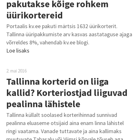
pakutakse kõige rohkem
üürikortereid
Portaalis kv.ee pakuti märtsis 1632 üürikorterit.
Tallinna üüripakkumiste arv kasvas aastataguse ajaga
võrreldes 8%, vahendab kv.ee blogi.
Loe lisaks
2. mai 2016
Tallinna korterid on liiga
kallid? Korteriostjad liiguvad
pealinna lähistele
Tallinna küllalt soolased korterihinnad sunnivad
pealinna eluaseme otsijaid aina enam linna lähistel
ringi vaatama. Vanade tuttavate ja aina kallimaks
muutuvate Tabasalu või Viimsi kõrvale tõuseb aga