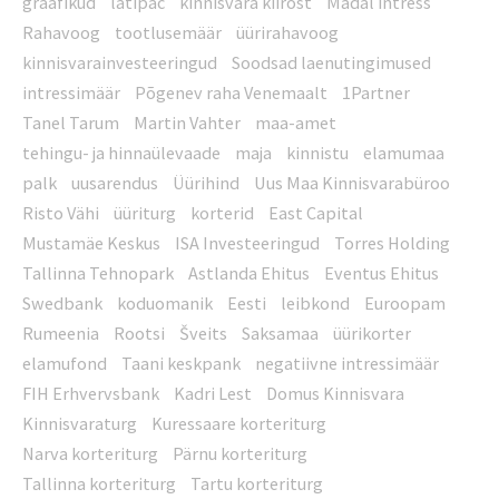
graafikud
latipac
kinnisvara kiirost
Madal intress
Rahavoog
tootlusemäär
üürirahavoog
kinnisvarainvesteeringud
Soodsad laenutingimused
intressimäär
Põgenev raha Venemaalt
1Partner
Tanel Tarum
Martin Vahter
maa-amet
tehingu- ja hinnaülevaade
maja
kinnistu
elamumaa
palk
uusarendus
Üürihind
Uus Maa Kinnisvarabüroo
Risto Vähi
üüriturg
korterid
East Capital
Mustamäe Keskus
ISA Investeeringud
Torres Holding
Tallinna Tehnopark
Astlanda Ehitus
Eventus Ehitus
Swedbank
koduomanik
Eesti
leibkond
Euroopam
Rumeenia
Rootsi
Šveits
Saksamaa
üürikorter
elamufond
Taani keskpank
negatiivne intressimäär
FIH Erhvervsbank
Kadri Lest
Domus Kinnisvara
Kinnisvaraturg
Kuressaare korteriturg
Narva korteriturg
Pärnu korteriturg
Tallinna korteriturg
Tartu korteriturg