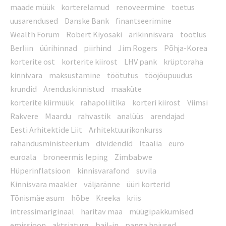
maade müük
korterelamud
renoveermine
toetus
uusarendused
Danske Bank
finantseerimine
Wealth Forum
Robert Kiyosaki
ärikinnisvara
tootlus
Berliin
üürihinnad
piirhind
Jim Rogers
Põhja-Korea
korterite ost
korterite kiirost
LHV pank
krüptoraha
kinnivara
maksustamine
töötutus
tööjõupuudus
krundid
Arenduskinnistud
maaküte
korterite kiirmüük
rahapoliitika
korteri kiirost
Viimsi
Rakvere
Maardu
rahvastik
analüüs
arendajad
Eesti Arhitektide Liit
Arhitektuurikonkurss
rahandusministeerium
dividendid
Itaalia
euro
euroala
broneermis leping
Zimbabwe
Hüperinflatsioon
kinnisvarafond
suvila
Kinnisvara maakler
väljaränne
üüri korterid
Tõnismäe asum
hõbe
Kreeka
kriis
intressimariginaal
haritav maa
müügipakkumised
emissioon
aktsiaturg
bail-in
panga hoiused