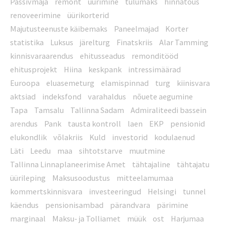
Passivmaja
remont
üürimine
tulumaks
hinnatõus
renoveerimine
üürikorterid
Majutusteenuste käibemaks
Paneelmajad
Korter
statistika
Luksus
järelturg
Finatskriis
Alar Tamming
kinnisvaraarendus
ehitusseadus
remonditööd
ehitusprojekt
Hiina
keskpank
intressimäärad
Euroopa
eluasemeturg
elamispinnad
turg
kiinisvara
aktsiad
indeksfond
varahaldus
nõuete aegumine
Tapa
Tamsalu
Tallinna Sadam
Admiraliteedi bassein
arendus
Pank
tausta kontroll
laen
EKP
pensionid
elukondlik
võlakriis
Kuld
investorid
kodulaenud
Läti
Leedu
maa
sihtotstarve
muutmine
Tallinna Linnaplaneerimise Amet
tähtajaline
tähtajatu
üürileping
Maksusoodustus
mitteelamumaa
kommertskinnisvara
investeeringud
Helsingi
tunnel
käendus
pensionisambad
pärandvara
pärimine
marginaal
Maksu- ja Tolliamet
müük
ost
Harjumaa