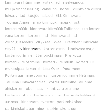
kinnisvara filmimine
võlakirjad
sisekujundus
müüja finantseering
vanalinn
notar
kiiinisvara kiirost
luksusvillad
tööjõumaksud
ELL Kinnisvara
Toomas Annus
maja kiirmüük
maja kiirost
korteri müük
kinnisvara kiirmüük Tallinnas
uus korter
vana korter
korteri hind
kinnisvara hind
võlaõigusseadus
city24ee
kvee
1Partner Kinnisvara
city24
kv kinnisvara
korteri ostja
kinnisvara ostja
korteri üürimine
Stenbocki maja
Riigikogu
korteri kiire ostmine
korteri kiire müük
korteri üür
munitsipaalkorterid
Liisa Oviir
Postimees
Korteri üürimine Soomes
Korteri üürimine Helsingis
Tallinna Linnavaraamet
korteri üürimine Tallinnas
ühiskorter
ober-haus
kinnisvara ostmine
korteri üüritulu
korteri ostmine
korterite kokkuost
uusmaa
kinnisvara investor
parkimiskohad
parkimiskoha üürimine
parkimiskoha üür