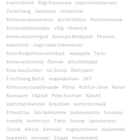
trammiliinid
Riigi Kinnisvara
superministeerium
Zuckerberg
Facebook
värbamine
Kinnisvarakonverents
korteriühistu
Korteriomanik
Korteriühistuseadus
võlg
Fenestra
kinnisvaratehingud
Euroopa Keskpank
Pension
säästmine
maja müük Indoneesias
Eesti Konjunktuuriinstituut
reaalpalk
Tartu
kinnisvarahinnad
Õismäe
pilvelõhkujad
Kuue kuu Euribor
Go Group
Balti jaam
ErnstYoung Baltic
majanduskasv
SKT
Kinnisvara turuülevaade
Pärnu
Kohtla-Järve
Narva
Kuresaare
Viljandi
Peep Sooman
Naised
kaotatud kliendid
Ärisuhted
korterite müük
Ettevõtlus
läbi kukkumine
jooksevkonto
turundus
trendid
korteri ost
Tieto
Soome
laenuintress
Üürnik
kiirost
kiirmüük
majutusteenus
käibemaks
hüpoteek
kinnisasi
Eluase
hinnaindeks