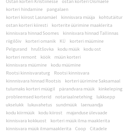
Ostan korteri Kristiinesse
ostan korteri Õismäele
korteri hindamine
pangalaen
korteri kiirost Lasnamäel
kinnisvara müüja
kohtutäitur
ostan korteri kiiresti
korterite üürimine maaklerita
kinnisvara hinnad Soomes
kinnisvara hinnad Tallinnas
riigilõiv
korteri omanik
KÜ
korteri müümine
Pelgurand
hruštšovka
kodu müük
kodu ost
korteri remont
köök
müün korteri
kinnisvara müümine
kodu müümine
Rootsi kinnisvaraturg
Rootsi kinnisvara
kinnnisvara hinnad Rootsis
korteri üürimine Saksamaal
tulumaks korteri müügil
pärandvara müük
kinkeleping
probleemsed korterid
notariaalnetehing
lukksepp
ukselukk
lukuvahetus
sundmüük
laenuandja
kodu kiirmüük
kodu kiirost
majanduse ülevaade
kinnisvara kokkuost
korteri müük ilma maaklerita
kinnisvara müük ilmamaaklerita
Coop
Citadele