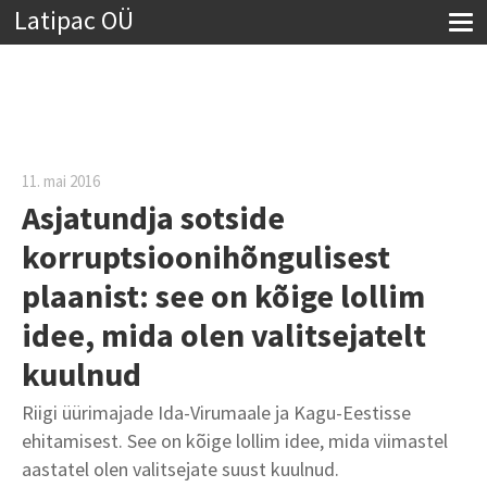
Latipac OÜ
11. mai 2016
Asjatundja sotside
korruptsioonihõngulisest
plaanist: see on kõige lollim
idee, mida olen valitsejatelt
kuulnud
Riigi üürimajade Ida-Virumaale ja Kagu-Eestisse
ehitamisest. See on kõige lollim idee, mida viimastel
aastatel olen valitsejate suust kuulnud.