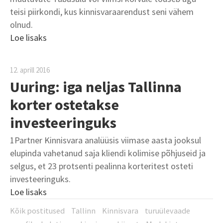
teisi piirkondi, kus kinnisvaraarendust seni vähem
olnud.
Loe lisaks
12. aprill 2016
Uuring: iga neljas Tallinna
korter ostetakse
investeeringuks
1Partner Kinnisvara analüüsis viimase aasta jooksul
elupinda vahetanud saja kliendi kolimise põhjuseid ja
selgus, et 23 protsenti pealinna korteritest osteti
investeeringuks.
Loe lisaks
Kõik postitused
Tallinn
Kinnisvara
turuülevaade