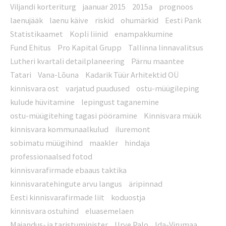
Viljandi korteriturg
jaanuar 2015
2015a
prognoos
laenujääk
laenu käive
riskid
ohumärkid
Eesti Pank
Statistikaamet
Kopli liinid
enampakkumine
Fund Ehitus
Pro Kapital Grupp
Tallinna linnavalitsus
Lutheri kvartali detailplaneering
Pärnu maantee
Tatari
Vana-Lõuna
Kadarik Tüür Arhitektid OÜ
kinnisvara ost
varjatud puudused
ostu-müügileping
kulude hüvitamine
lepingust taganemine
ostu-müügitehing tagasi pööramine
Kinnisvara müük
kinnisvara kommunaalkulud
iluremont
sobimatu müügihind
maakler
hindaja
professionaalsed fotod
kinnisvarafirmade ebaaus taktika
kinnisvaratehingute arvu langus
äripinnad
Eesti kinnisvarafirmade liit
koduostja
kinnisvara ostuhind
eluasemelaen
Majandus- ja taristuminister
Urve Palo
Ida-Virumaa