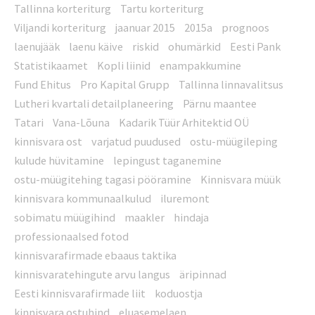
Tallinna korteriturg
Tartu korteriturg
Viljandi korteriturg
jaanuar 2015
2015a
prognoos
laenujääk
laenu käive
riskid
ohumärkid
Eesti Pank
Statistikaamet
Kopli liinid
enampakkumine
Fund Ehitus
Pro Kapital Grupp
Tallinna linnavalitsus
Lutheri kvartali detailplaneering
Pärnu maantee
Tatari
Vana-Lõuna
Kadarik Tüür Arhitektid OÜ
kinnisvara ost
varjatud puudused
ostu-müügileping
kulude hüvitamine
lepingust taganemine
ostu-müügitehing tagasi pööramine
Kinnisvara müük
kinnisvara kommunaalkulud
iluremont
sobimatu müügihind
maakler
hindaja
professionaalsed fotod
kinnisvarafirmade ebaaus taktika
kinnisvaratehingute arvu langus
äripinnad
Eesti kinnisvarafirmade liit
koduostja
kinnisvara ostuhind
eluasemelaen