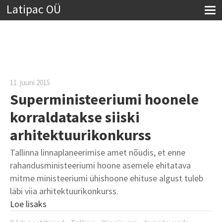
Latipac OÜ
11. juuni 2015
Superministeeriumi hoonele
korraldatakse siiski
arhitektuurikonkurss
Tallinna linnaplaneerimise amet nõudis, et enne
rahandusministeeriumi hoone asemele ehitatava
mitme ministeeriumi ühishoone ehituse algust tuleb
läbi viia arhitektuurikonkurss.
Loe lisaks