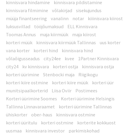
kinnisvara hindamine
kinnisvara pildistamine
kinnisvara filmimine
võlakirjad
sisekujundus
müüja finantseering
vanalinn
notar
kiiinisvara kiirost
luksusvillad
tööjõumaksud
ELL Kinnisvara
Toomas Annus
maja kiirmüük
maja kiirost
korteri müük
kinnisvara kiirmüük Tallinnas
uus korter
vana korter
korteri hind
kinnisvara hind
võlaõigusseadus
city24ee
kvee
1Partner Kinnisvara
city24
kv kinnisvara
korteri ostja
kinnisvara ostja
korteri üürimine
Stenbocki maja
Riigikogu
korteri kiire ostmine
korteri kiire müük
korteri üür
munitsipaalkorterid
Liisa Oviir
Postimees
Korteri üürimine Soomes
Korteri üürimine Helsingis
Tallinna Linnavaraamet
korteri üürimine Tallinnas
ühiskorter
ober-haus
kinnisvara ostmine
korteri üüritulu
korteri ostmine
korterite kokkuost
uusmaa
kinnisvara investor
parkimiskohad