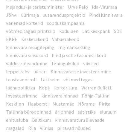
Majandus- ja taristuminister
Urve Palo
Ida-Virumaa
Jõhvi
üürimaja
uusarendusprojektid
Pindi Kinnisvara
vanemad korterid
sooduskampaania
võtmed tagasi printsiip
kodulaen
Lätikeskpank
SDE
EKRE
Keskerakond
Vabaerakond
kinnisvara müügileping
Ingmar Saksing
kinnisvara seisukord
hind ja selle tasumise kord
valduse üleandmine
Tehingukulud
viivised
leppetrahv
üüriäri
Kinnisvarasse investeerimine
taustakontroll
Läti seim
võtmed tagasi
laenupoliitika
Kopli
korteriturg
Warren Buffett
Investeerimine
kinnisvara hinnad
Põhja-Tallinn
Kesklinn
Haabersti
Mustamäe
Nõmme
Pirita
Tallinna büroopinnad
äripnnad
satistika
eluruum
ehitusluba
Baltikum
kinnisvaraturu ülevaade
magalad
Riia
Vilnius
piiravad nõuded