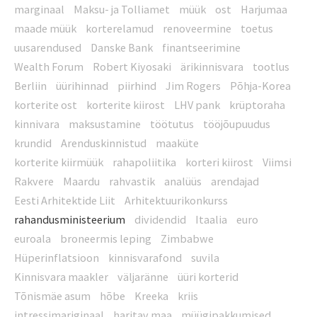
marginaal
Maksu- ja Tolliamet
müük
ost
Harjumaa
maade müük
korterelamud
renoveermine
toetus
uusarendused
Danske Bank
finantseerimine
Wealth Forum
Robert Kiyosaki
ärikinnisvara
tootlus
Berliin
üürihinnad
piirhind
Jim Rogers
Põhja-Korea
korterite ost
korterite kiirost
LHV pank
krüptoraha
kinnivara
maksustamine
töötutus
tööjõupuudus
krundid
Arenduskinnistud
maaküte
korterite kiirmüük
rahapoliitika
korteri kiirost
Viimsi
Rakvere
Maardu
rahvastik
analüüs
arendajad
Eesti Arhitektide Liit
Arhitektuurikonkurss
rahandusministeerium
dividendid
Itaalia
euro
euroala
broneermis leping
Zimbabwe
Hüperinflatsioon
kinnisvarafond
suvila
Kinnisvara maakler
väljaränne
üüri korterid
Tõnismäe asum
hõbe
Kreeka
kriis
intressimariginaal
haritav maa
müügipakkumised