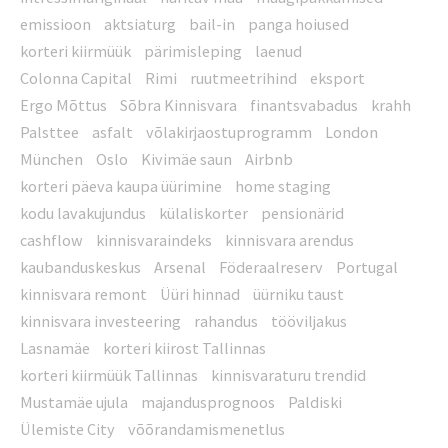
emissioon
aktsiaturg
bail-in
panga hoiused
korteri kiirmüük
pärimisleping
laenud
Colonna Capital
Rimi
ruutmeetrihind
eksport
Ergo Mõttus
Sõbra Kinnisvara
finantsvabadus
krahh
Palsttee
asfalt
võlakirjaostuprogramm
London
München
Oslo
Kivimäe saun
Airbnb
korteri päeva kaupa üürimine
home staging
kodu lavakujundus
külaliskorter
pensionärid
cashflow
kinnisvaraindeks
kinnisvara arendus
kaubanduskeskus
Arsenal
Föderaalreserv
Portugal
kinnisvara remont
Üüri hinnad
üürniku taust
kinnisvara investeering
rahandus
tööviljakus
Lasnamäe
korteri kiirost Tallinnas
korteri kiirmüük Tallinnas
kinnisvaraturu trendid
Mustamäe ujula
majandusprognoos
Paldiski
Ülemiste City
võõrandamismenetlus