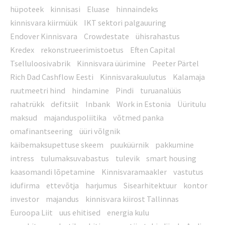
hüpoteek
kinnisasi
Eluase
hinnaindeks
kinnisvara kiirmüük
IKT sektori palgauuring
Endover Kinnisvara
Crowdestate
ühisrahastus
Kredex
rekonstrueerimistoetus
Eften Capital
Tselluloosivabrik
Kinnisvara üürimine
Peeter Pärtel
Rich Dad Cashflow Eesti
Kinnisvarakuulutus
Kalamaja
ruutmeetri hind
hindamine
Pindi
turuanalüüs
rahatrükk
defitsiit
Inbank
Work in Estonia
Üüritulu
maksud
majanduspoliitika
võtmed panka
omafinantseering
üüri võlgnik
käibemaksupettuse skeem
puuküürnik
pakkumine
intress
tulumaksuvabastus
tulevik
smart housing
kaasomandi lõpetamine
Kinnisvaramaakler
vastutus
idufirma
ettevõtja
harjumus
Sisearhitektuur
kontor
investor
majandus
kinnisvara kiirost Tallinnas
Euroopa Liit
uus ehitised
energia kulu