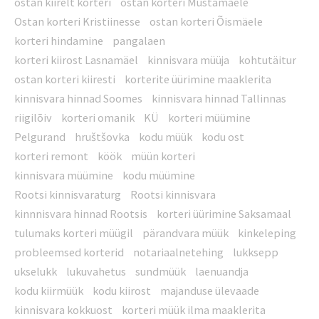
ostan kiirelt korteri
ostan korteri Mustamäele
Ostan korteri Kristiinesse
ostan korteri Õismäele
korteri hindamine
pangalaen
korteri kiirost Lasnamäel
kinnisvara müüja
kohtutäitur
ostan korteri kiiresti
korterite üürimine maaklerita
kinnisvara hinnad Soomes
kinnisvara hinnad Tallinnas
riigilõiv
korteri omanik
KÜ
korteri müümine
Pelgurand
hruštšovka
kodu müük
kodu ost
korteri remont
köök
müün korteri
kinnisvara müümine
kodu müümine
Rootsi kinnisvaraturg
Rootsi kinnisvara
kinnnisvara hinnad Rootsis
korteri üürimine Saksamaal
tulumaks korteri müügil
pärandvara müük
kinkeleping
probleemsed korterid
notariaalnetehing
lukksepp
ukselukk
lukuvahetus
sundmüük
laenuandja
kodu kiirmüük
kodu kiirost
majanduse ülevaade
kinnisvara kokkuost
korteri müük ilma maaklerita