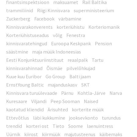
finantsinspektsioon
maksuamet
Rail Baltika
trammiliinid
Riigi Kinnisvara
superministeerium
Zuckerberg
Facebook
värbamine
Kinnisvarakonverents
korteriühistu
Korteriomanik
Korteriühistuseadus
võlg
Fenestra
kinnisvaratehingud
Euroopa Keskpank
Pension
säästmine
maja müük Indoneesias
Eesti Konjunktuuriinstituut
reaalpalk
Tartu
kinnisvarahinnad
Õismäe
pilvelõhkujad
Kuue kuu Euribor
Go Group
Balti jaam
ErnstYoung Baltic
majanduskasv
SKT
Kinnisvara turuülevaade
Pärnu
Kohtla-Järve
Narva
Kuresaare
Viljandi
Peep Sooman
Naised
kaotatud kliendid
Ärisuhted
korterite müük
Ettevõtlus
läbi kukkumine
jooksevkonto
turundus
trendid
korteri ost
Tieto
Soome
laenuintress
Üürnik
kiirost
kiirmüük
majutusteenus
käibemaks