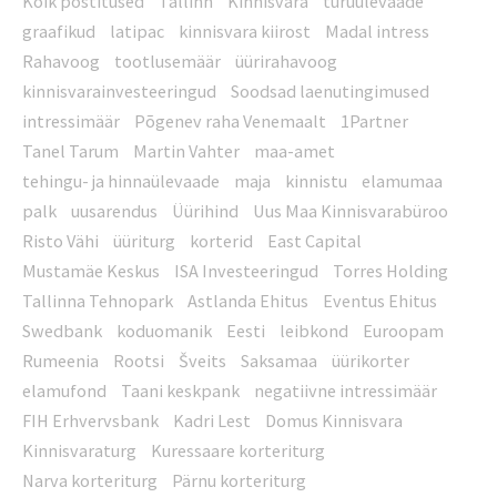
Kõik postitused
Tallinn
Kinnisvara
turuülevaade
graafikud
latipac
kinnisvara kiirost
Madal intress
Rahavoog
tootlusemäär
üürirahavoog
kinnisvarainvesteeringud
Soodsad laenutingimused
intressimäär
Põgenev raha Venemaalt
1Partner
Tanel Tarum
Martin Vahter
maa-amet
tehingu- ja hinnaülevaade
maja
kinnistu
elamumaa
palk
uusarendus
Üürihind
Uus Maa Kinnisvarabüroo
Risto Vähi
üüriturg
korterid
East Capital
Mustamäe Keskus
ISA Investeeringud
Torres Holding
Tallinna Tehnopark
Astlanda Ehitus
Eventus Ehitus
Swedbank
koduomanik
Eesti
leibkond
Euroopam
Rumeenia
Rootsi
Šveits
Saksamaa
üürikorter
elamufond
Taani keskpank
negatiivne intressimäär
FIH Erhvervsbank
Kadri Lest
Domus Kinnisvara
Kinnisvaraturg
Kuressaare korteriturg
Narva korteriturg
Pärnu korteriturg