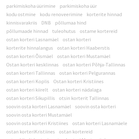
parkimiskoha üürimine
parkimiskoha üür
kodu ostmine
kodu renoveerimine
korterite hinnad
kinnisvarakriis
DNB
põllumaa hind
põllumaade hinnad
tuleohutus
ostame kortereid
ostan korteri Lasnamäel
ostan korteri
korterite hinnalangus
ostan korteri Haaberstis
ostan korteri Õismäel
ostan korteri Mustamäel
Ostan korteri kesklinnas
ostan korteri Põhja-Tallinnas
ostan korteri Tallinnas
ostan korteri Pelgurannas
ostan korteri Koplis
Ostan korteri Kristiines
ostan korteri kiirelt
ostan korteri nädalaga
ostan korteri Sikupillis
otsin korterit Tallinnas
soovin osta korteri Lasnamäel
soovin osta korteri
soovin osta korteri Mustamäel
soovin osta korteri Kristiines
ostan korteri Lasnamäele
ostan korteriKristiines
ostan kortereid