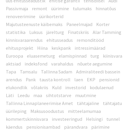
uus ehitusseadustik
ehitise garantii
tehisdiisel
Audi
Passivmaja
remont
üürimine
tulumaks
hinnatõus
renoveerimine
üürikorterid
Majutusteenuste käibemaks
Paneelmajad
Korter
statistika
Luksus
järelturg
Finatskriis
Alar Tamming
kinnisvaraarendus
ehitusseadus
remonditööd
ehitusprojekt
Hiina
keskpank
intressimäärad
Euroopa
eluasemeturg
elamispinnad
turg
kiinisvara
aktsiad
indeksfond
varahaldus
nõuete aegumine
Tapa
Tamsalu
Tallinna Sadam
Admiraliteedi bassein
arendus
Pank
tausta kontroll
laen
EKP
pensionid
elukondlik
võlakriis
Kuld
investorid
kodulaenud
Läti
Leedu
maa
sihtotstarve
muutmine
Tallinna Linnaplaneerimise Amet
tähtajaline
tähtajatu
üürileping
Maksusoodustus
mitteelamumaa
kommertskinnisvara
investeeringud
Helsingi
tunnel
käendus
pensionisambad
pärandvara
pärimine