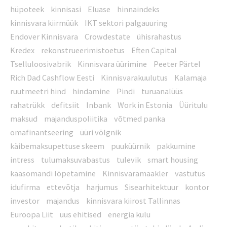
hüpoteek
kinnisasi
Eluase
hinnaindeks
kinnisvara kiirmüük
IKT sektori palgauuring
Endover Kinnisvara
Crowdestate
ühisrahastus
Kredex
rekonstrueerimistoetus
Eften Capital
Tselluloosivabrik
Kinnisvara üürimine
Peeter Pärtel
Rich Dad Cashflow Eesti
Kinnisvarakuulutus
Kalamaja
ruutmeetri hind
hindamine
Pindi
turuanalüüs
rahatrükk
defitsiit
Inbank
Work in Estonia
Üüritulu
maksud
majanduspoliitika
võtmed panka
omafinantseering
üüri võlgnik
käibemaksupettuse skeem
puuküürnik
pakkumine
intress
tulumaksuvabastus
tulevik
smart housing
kaasomandi lõpetamine
Kinnisvaramaakler
vastutus
idufirma
ettevõtja
harjumus
Sisearhitektuur
kontor
investor
majandus
kinnisvara kiirost Tallinnas
Euroopa Liit
uus ehitised
energia kulu