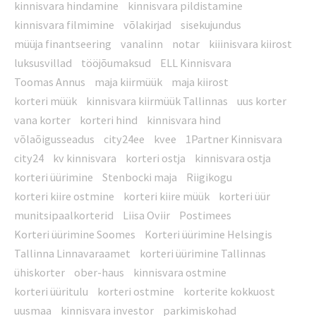
kinnisvara hindamine
kinnisvara pildistamine
kinnisvara filmimine
võlakirjad
sisekujundus
müüja finantseering
vanalinn
notar
kiiinisvara kiirost
luksusvillad
tööjõumaksud
ELL Kinnisvara
Toomas Annus
maja kiirmüük
maja kiirost
korteri müük
kinnisvara kiirmüük Tallinnas
uus korter
vana korter
korteri hind
kinnisvara hind
võlaõigusseadus
city24ee
kvee
1Partner Kinnisvara
city24
kv kinnisvara
korteri ostja
kinnisvara ostja
korteri üürimine
Stenbocki maja
Riigikogu
korteri kiire ostmine
korteri kiire müük
korteri üür
munitsipaalkorterid
Liisa Oviir
Postimees
Korteri üürimine Soomes
Korteri üürimine Helsingis
Tallinna Linnavaraamet
korteri üürimine Tallinnas
ühiskorter
ober-haus
kinnisvara ostmine
korteri üüritulu
korteri ostmine
korterite kokkuost
uusmaa
kinnisvara investor
parkimiskohad