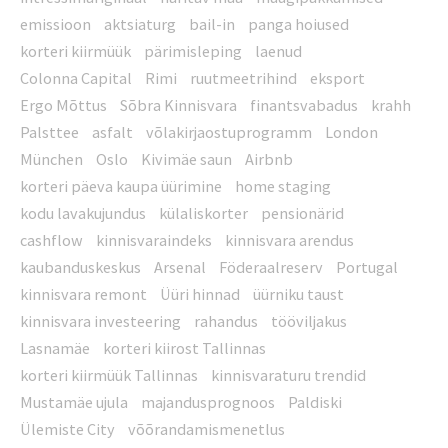
emissioon
aktsiaturg
bail-in
panga hoiused
korteri kiirmüük
pärimisleping
laenud
Colonna Capital
Rimi
ruutmeetrihind
eksport
Ergo Mõttus
Sõbra Kinnisvara
finantsvabadus
krahh
Palsttee
asfalt
võlakirjaostuprogramm
London
München
Oslo
Kivimäe saun
Airbnb
korteri päeva kaupa üürimine
home staging
kodu lavakujundus
külaliskorter
pensionärid
cashflow
kinnisvaraindeks
kinnisvara arendus
kaubanduskeskus
Arsenal
Föderaalreserv
Portugal
kinnisvara remont
Üüri hinnad
üürniku taust
kinnisvara investeering
rahandus
tööviljakus
Lasnamäe
korteri kiirost Tallinnas
korteri kiirmüük Tallinnas
kinnisvaraturu trendid
Mustamäe ujula
majandusprognoos
Paldiski
Ülemiste City
võõrandamismenetlus