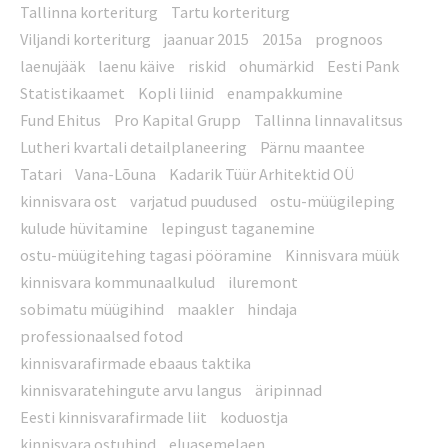
Tallinna korteriturg
Tartu korteriturg
Viljandi korteriturg
jaanuar 2015
2015a
prognoos
laenujääk
laenu käive
riskid
ohumärkid
Eesti Pank
Statistikaamet
Kopli liinid
enampakkumine
Fund Ehitus
Pro Kapital Grupp
Tallinna linnavalitsus
Lutheri kvartali detailplaneering
Pärnu maantee
Tatari
Vana-Lõuna
Kadarik Tüür Arhitektid OÜ
kinnisvara ost
varjatud puudused
ostu-müügileping
kulude hüvitamine
lepingust taganemine
ostu-müügitehing tagasi pööramine
Kinnisvara müük
kinnisvara kommunaalkulud
iluremont
sobimatu müügihind
maakler
hindaja
professionaalsed fotod
kinnisvarafirmade ebaaus taktika
kinnisvaratehingute arvu langus
äripinnad
Eesti kinnisvarafirmade liit
koduostja
kinnisvara ostuhind
eluasemelaen