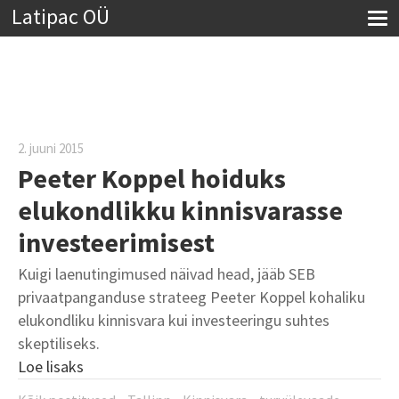
Latipac OÜ
2. juuni 2015
Peeter Koppel hoiduks
elukondlikku kinnisvarasse
investeerimisest
Kuigi laenutingimused näivad head, jääb SEB
privaatpanganduse strateeg Peeter Koppel kohaliku
elukondliku kinnisvara kui investeeringu suhtes
skeptiliseks.
Loe lisaks