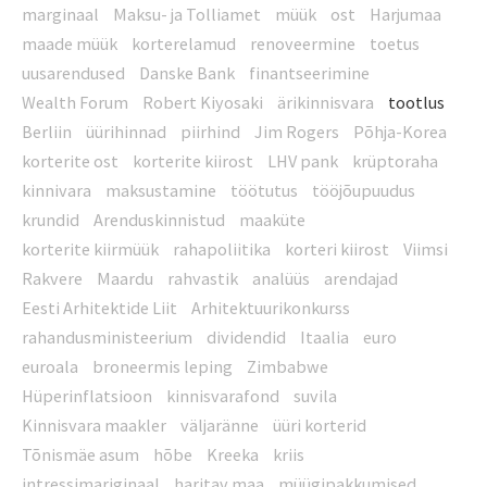
marginaal
Maksu- ja Tolliamet
müük
ost
Harjumaa
maade müük
korterelamud
renoveermine
toetus
uusarendused
Danske Bank
finantseerimine
Wealth Forum
Robert Kiyosaki
ärikinnisvara
tootlus
Berliin
üürihinnad
piirhind
Jim Rogers
Põhja-Korea
korterite ost
korterite kiirost
LHV pank
krüptoraha
kinnivara
maksustamine
töötutus
tööjõupuudus
krundid
Arenduskinnistud
maaküte
korterite kiirmüük
rahapoliitika
korteri kiirost
Viimsi
Rakvere
Maardu
rahvastik
analüüs
arendajad
Eesti Arhitektide Liit
Arhitektuurikonkurss
rahandusministeerium
dividendid
Itaalia
euro
euroala
broneermis leping
Zimbabwe
Hüperinflatsioon
kinnisvarafond
suvila
Kinnisvara maakler
väljaränne
üüri korterid
Tõnismäe asum
hõbe
Kreeka
kriis
intressimariginaal
haritav maa
müügipakkumised