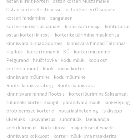
ostan kiirelt korteri
ostan korteri Mustamäele
Ostan korteri Kristiinesse
ostan korteri Õismäele
korteri hindamine
pangalaen
korteri kiirost Lasnamäel
kinnisvara müüja
kohtutäitur
ostan korteri kiiresti
korterite üürimine maaklerita
kinnisvara hinnad Soomes
kinnisvara hinnad Tallinnas
riigilõiv
korteri omanik
KÜ
korteri müümine
Pelgurand
hruštšovka
kodu müük
kodu ost
korteri remont
köök
müün korteri
kinnisvara müümine
kodu müümine
Rootsi kinnisvaraturg
Rootsi kinnisvara
kinnnisvara hinnad Rootsis
korteri üürimine Saksamaal
tulumaks korteri müügil
pärandvara müük
kinkeleping
probleemsed korterid
notariaalnetehing
lukksepp
ukselukk
lukuvahetus
sundmüük
laenuandja
kodu kiirmüük
kodu kiirost
majanduse ülevaade
kinnisvara kokkuost
korteri müük ilma maaklerita