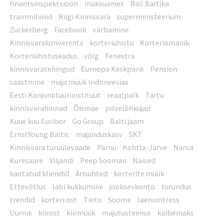
finantsinspektsioon
maksuamet
Rail Baltika
trammiliinid
Riigi Kinnisvara
superministeerium
Zuckerberg
Facebook
värbamine
Kinnisvarakonverents
korteriühistu
Korteriomanik
Korteriühistuseadus
võlg
Fenestra
kinnisvaratehingud
Euroopa Keskpank
Pension
säästmine
maja müük Indoneesias
Eesti Konjunktuuriinstituut
reaalpalk
Tartu
kinnisvarahinnad
Õismäe
pilvelõhkujad
Kuue kuu Euribor
Go Group
Balti jaam
ErnstYoung Baltic
majanduskasv
SKT
Kinnisvara turuülevaade
Pärnu
Kohtla-Järve
Narva
Kuresaare
Viljandi
Peep Sooman
Naised
kaotatud kliendid
Ärisuhted
korterite müük
Ettevõtlus
läbi kukkumine
jooksevkonto
turundus
trendid
korteri ost
Tieto
Soome
laenuintress
Üürnik
kiirost
kiirmüük
majutusteenus
käibemaks