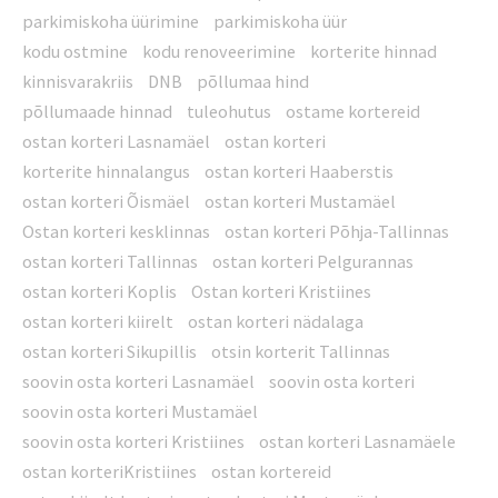
parkimiskoha üürimine
parkimiskoha üür
kodu ostmine
kodu renoveerimine
korterite hinnad
kinnisvarakriis
DNB
põllumaa hind
põllumaade hinnad
tuleohutus
ostame kortereid
ostan korteri Lasnamäel
ostan korteri
korterite hinnalangus
ostan korteri Haaberstis
ostan korteri Õismäel
ostan korteri Mustamäel
Ostan korteri kesklinnas
ostan korteri Põhja-Tallinnas
ostan korteri Tallinnas
ostan korteri Pelgurannas
ostan korteri Koplis
Ostan korteri Kristiines
ostan korteri kiirelt
ostan korteri nädalaga
ostan korteri Sikupillis
otsin korterit Tallinnas
soovin osta korteri Lasnamäel
soovin osta korteri
soovin osta korteri Mustamäel
soovin osta korteri Kristiines
ostan korteri Lasnamäele
ostan korteriKristiines
ostan kortereid