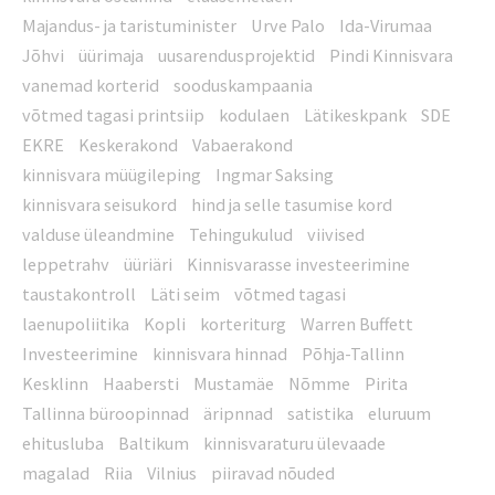
Majandus- ja taristuminister
Urve Palo
Ida-Virumaa
Jõhvi
üürimaja
uusarendusprojektid
Pindi Kinnisvara
vanemad korterid
sooduskampaania
võtmed tagasi printsiip
kodulaen
Lätikeskpank
SDE
EKRE
Keskerakond
Vabaerakond
kinnisvara müügileping
Ingmar Saksing
kinnisvara seisukord
hind ja selle tasumise kord
valduse üleandmine
Tehingukulud
viivised
leppetrahv
üüriäri
Kinnisvarasse investeerimine
taustakontroll
Läti seim
võtmed tagasi
laenupoliitika
Kopli
korteriturg
Warren Buffett
Investeerimine
kinnisvara hinnad
Põhja-Tallinn
Kesklinn
Haabersti
Mustamäe
Nõmme
Pirita
Tallinna büroopinnad
äripnnad
satistika
eluruum
ehitusluba
Baltikum
kinnisvaraturu ülevaade
magalad
Riia
Vilnius
piiravad nõuded