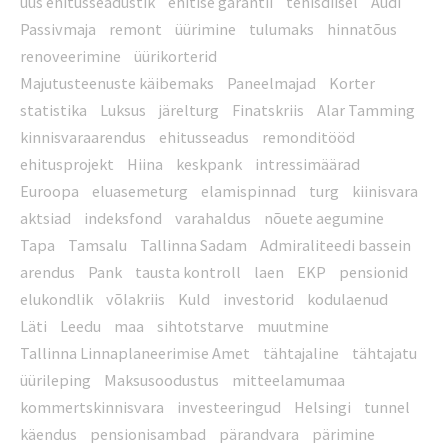
uus ehitusseadustik
ehitise garantii
tehisdiisel
Audi
Passivmaja
remont
üürimine
tulumaks
hinnatõus
renoveerimine
üürikorterid
Majutusteenuste käibemaks
Paneelmajad
Korter
statistika
Luksus
järelturg
Finatskriis
Alar Tamming
kinnisvaraarendus
ehitusseadus
remonditööd
ehitusprojekt
Hiina
keskpank
intressimäärad
Euroopa
eluasemeturg
elamispinnad
turg
kiinisvara
aktsiad
indeksfond
varahaldus
nõuete aegumine
Tapa
Tamsalu
Tallinna Sadam
Admiraliteedi bassein
arendus
Pank
tausta kontroll
laen
EKP
pensionid
elukondlik
võlakriis
Kuld
investorid
kodulaenud
Läti
Leedu
maa
sihtotstarve
muutmine
Tallinna Linnaplaneerimise Amet
tähtajaline
tähtajatu
üürileping
Maksusoodustus
mitteelamumaa
kommertskinnisvara
investeeringud
Helsingi
tunnel
käendus
pensionisambad
pärandvara
pärimine