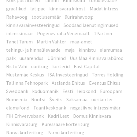
Kõik postitused
Tallinn
Kinnisvara
turuülevaade
graafikud
latipac
kinnisvara kiirost
Madal intress
Rahavoog
tootlusemäär
üürirahavoog
kinnisvarainvesteeringud
Soodsad laenutingimused
intressimäär
Põgenev raha Venemaalt
1Partner
Tanel Tarum
Martin Vahter
maa-amet
tehingu- ja hinnaülevaade
maja
kinnistu
elamumaa
palk
uusarendus
Üürihind
Uus Maa Kinnisvarabüroo
Risto Vähi
üüriturg
korterid
East Capital
Mustamäe Keskus
ISA Investeeringud
Torres Holding
Tallinna Tehnopark
Astlanda Ehitus
Eventus Ehitus
Swedbank
koduomanik
Eesti
leibkond
Euroopam
Rumeenia
Rootsi
Šveits
Saksamaa
üürikorter
elamufond
Taani keskpank
negatiivne intressimäär
FIH Erhvervsbank
Kadri Lest
Domus Kinnisvara
Kinnisvaraturg
Kuressaare korteriturg
Narva korteriturg
Pärnu korteriturg