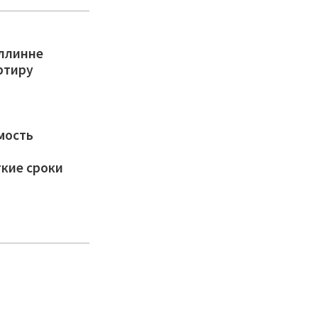
аллинне
ртиру
мость
ткие сроки