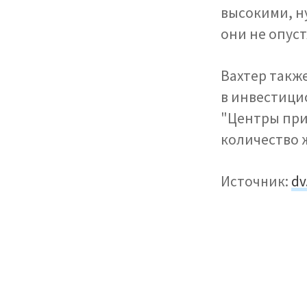
высокими, н
они не опуст
Вахтер также
в инвестици
"Центры при
количество 
Источник:
dv