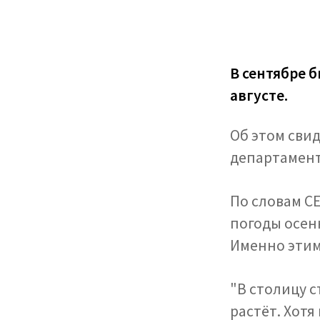
В сентябре б
августе.
Об этом сви
департамент
По словам CE
погоды осенн
Именно этим
"В столицу 
растёт. Хот