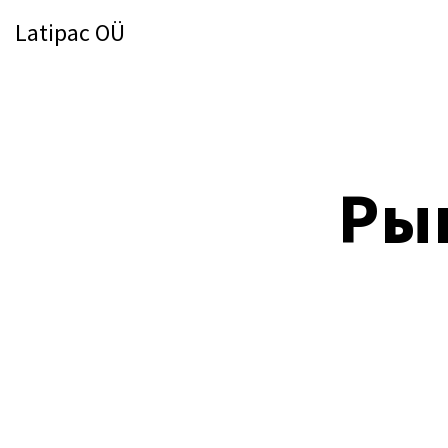
Latipac OÜ
Ры