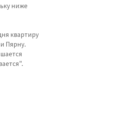
льку ниже
дня квартиру
и Пярну.
ьшается
вается".