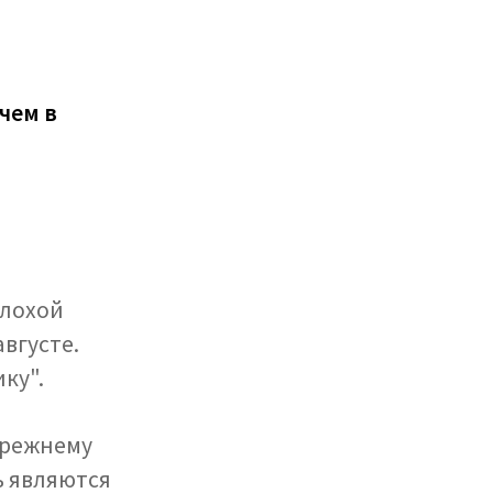
 чем в
плохой
августе.
ку".
прежнему
ь являются