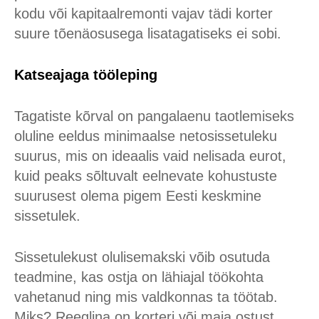
kodu või kapitaalremonti vajav tädi korter
suure tõenäosusega lisatagatiseks ei sobi.
Katseajaga tööleping
Tagatiste kõrval on pangalaenu taotlemiseks
oluline eeldus minimaalse netosissetuleku
suurus, mis on ideaalis vaid nelisada eurot,
kuid peaks sõltuvalt eelnevate kohustuste
suurusest olema pigem Eesti keskmine
sissetulek.
Sissetulekust olulisemakski võib osutuda
teadmine, kas ostja on lähiajal töökohta
vahetanud ning mis valdkonnas ta töötab.
Miks? Reeglina on korteri või maja ostust