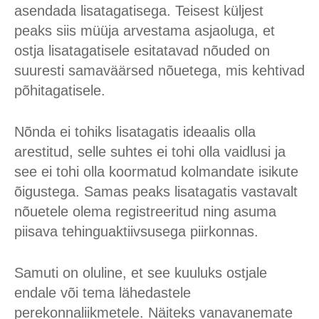
asendada lisatagatisega. Teisest küljest
peaks siis müüja arvestama asjaoluga, et
ostja lisatagatisele esitatavad nõuded on
suuresti samaväärsed nõuetega, mis kehtivad
põhitagatisele.
Nõnda ei tohiks lisatagatis ideaalis olla
arestitud, selle suhtes ei tohi olla vaidlusi ja
see ei tohi olla koormatud kolmandate isikute
õigustega. Samas peaks lisatagatis vastavalt
nõuetele olema registreeritud ning asuma
piisava tehinguaktiivsusega piirkonnas.
Samuti on oluline, et see kuuluks ostjale
endale või tema lähedastele
perekonnaliikmetele. Näiteks vanavanemate