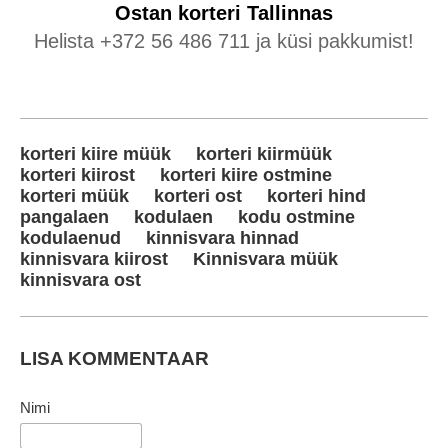
Ostan korteri
Tallinnas
Helista +372 56 486 711 ja küsi pakkumist!
korteri kiire müük
korteri kiirmüük
korteri kiirost
korteri kiire ostmine
korteri müük
korteri ost
korteri hind
pangalaen
kodulaen
kodu ostmine
kodulaenud
kinnisvara hinnad
kinnisvara kiirost
Kinnisvara müük
kinnisvara ost
LISA KOMMENTAAR
Nimi