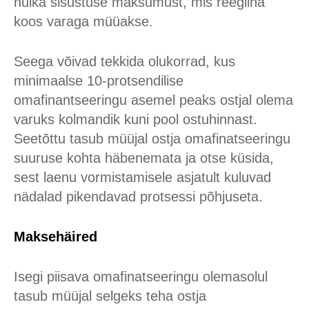
hulka sisustuse maksumust, mis reeglina
koos varaga müüakse.
Seega võivad tekkida olukorrad, kus
minimaalse 10-protsendilise
omafinantseeringu asemel peaks ostjal olema
varuks kolmandik kuni pool ostuhinnast.
Seetõttu tasub müüjal ostja omafinatseeringu
suuruse kohta häbenemata ja otse küsida,
sest laenu vormistamisele asjatult kuluvad
nädalad pikendavad protsessi põhjuseta.
Maksehäired
Isegi piisava omafinatseeringu olemasolul
tasub müüjal selgeks teha ostja