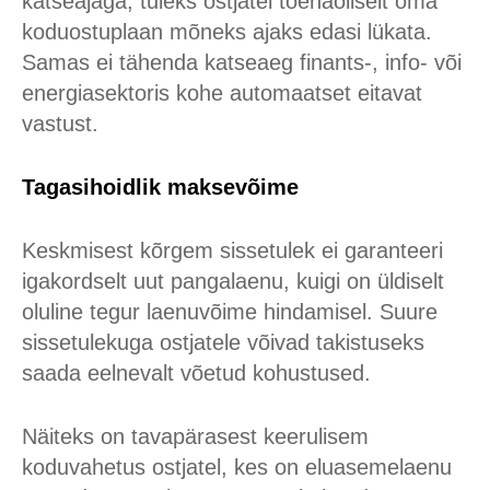
katseajaga, tuleks ostjatel tõenäoliselt oma
koduostuplaan mõneks ajaks edasi lükata.
Samas ei tähenda katseaeg finants-, info- või
energiasektoris kohe automaatset eitavat
vastust.
Tagasihoidlik maksevõime
Keskmisest kõrgem sissetulek ei garanteeri
igakordselt uut pangalaenu, kuigi on üldiselt
oluline tegur laenuvõime hindamisel. Suure
sissetulekuga ostjatele võivad takistuseks
saada eelnevalt võetud kohustused.
Näiteks on tavapärasest keerulisem
koduvahetus ostjatel, kes on eluasemelaenu