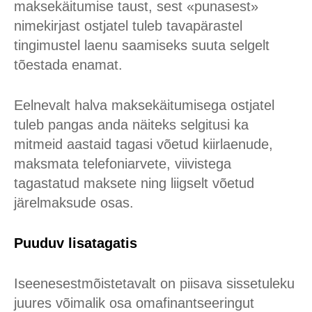
maksekäitumise taust, sest «punasest»
nimekirjast ostjatel tuleb tavapärastel
tingimustel laenu saamiseks suuta selgelt
tõestada enamat.
Eelnevalt halva maksekäitumisega ostjatel
tuleb pangas anda näiteks selgitusi ka
mitmeid aastaid tagasi võetud kiirlaenude,
maksmata telefoniarvete, viivistega
tagastatud maksete ning liigselt võetud
järelmaksude osas.
Puuduv lisatagatis
Iseenesestmõistetavalt on piisava sissetuleku
juures võimalik osa omafinantseeringut