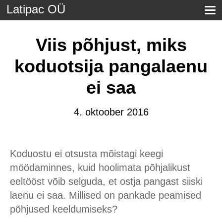
Latipac OÜ
Viis põhjust, miks
koduotsija pangalaenu
ei saa
4. oktoober 2016
Koduostu ei otsusta mõistagi keegi
möödaminnes, kuid hoolimata põhjalikust
eeltööst võib selguda, et ostja pangast siiski
laenu ei saa. Millised on pankade peamised
põhjused keeldumiseks?