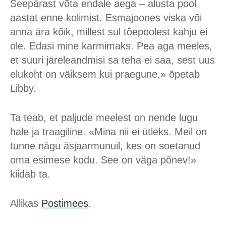
Seepärast võta endale aega – alusta pool
aastat enne kolimist. Esmajoones viska või
anna ära kõik, millest sul tõepoolest kahju ei
ole. Edasi mine karmimaks. Pea aga meeles,
et suuri järeleandmisi sa teha ei saa, sest uus
elukoht on väiksem kui praegune,» õpetab
Libby.
Ta teab, et paljude meelest on nende lugu
hale ja traagiline. «Mina nii ei ütleks. Meil on
tunne nägu äsjaarmunuil, kes on soetanud
oma esimese kodu. See on väga põnev!»
kiidab ta.
Allikas
Postimees
.