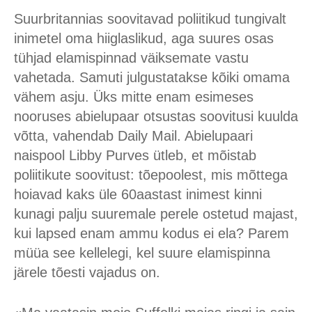
Suurbritannias soovitavad poliitikud tungivalt
inimetel oma hiiglaslikud, aga suures osas
tühjad elamispinnad väiksemate vastu
vahetada. Samuti julgustatakse kõiki omama
vähem asju. Üks mitte enam esimeses
nooruses abielupaar otsustas soovitusi kuulda
võtta, vahendab Daily Mail. Abielupaari
naispool Libby Purves ütleb, et mõistab
poliitikute soovitust: tõepoolest, mis mõttega
hoiavad kaks üle 60aastast inimest kinni
kunagi palju suuremale perele ostetud majast,
kui lapsed enam ammu kodus ei ela? Parem
müüa see kellelegi, kel suure elamispinna
järele tõesti vajadus on.