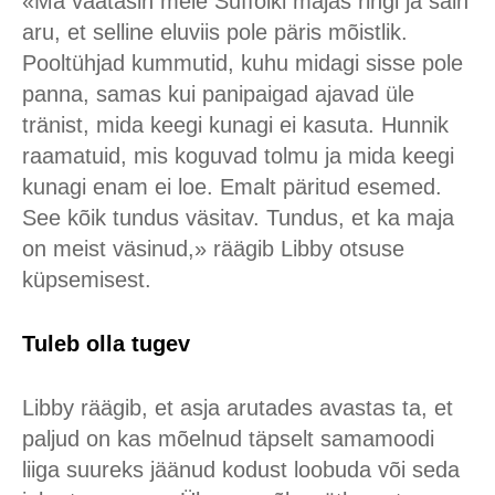
«Ma vaatasin meie Suffolki majas ringi ja sain
aru, et selline eluviis pole päris mõistlik.
Pooltühjad kummutid, kuhu midagi sisse pole
panna, samas kui panipaigad ajavad üle
tränist, mida keegi kunagi ei kasuta. Hunnik
raamatuid, mis koguvad tolmu ja mida keegi
kunagi enam ei loe. Emalt päritud esemed.
See kõik tundus väsitav. Tundus, et ka maja
on meist väsinud,» räägib Libby otsuse
küpsemisest.
Tuleb olla tugev
Libby räägib, et asja arutades avastas ta, et
paljud on kas mõelnud täpselt samamoodi
liiga suureks jäänud kodust loobuda või seda