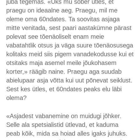
juba tegemas. «Üks mu sõber ütles, et
praegu on ideaalne aeg. Praegu, mil me
oleme oma 60ndates. Ta soovitas asjaga
mitte venitada, sest paari aastakümne pärast
polevat see tõenäoliselt enam meie
vabatahtlik otsus ja väga suure tõenäosusega
kolitaks meid siis pigem vanadekodusse kui et
otsitaks maja asemel meile jõukohasem
korter,» räägib naine. Praegu aga suudab
abielupaar asja võtta kui uut põnevat seiklust.
Sest kes ütles, et 60ndates peaks elu läbi
olema?
«Asjadest vabanemine on muidugi jõhker.
Selle ala spetsialistid ütlevad, et kaduma
peab kõik, mida sa hoiad alles igaks juhuks.