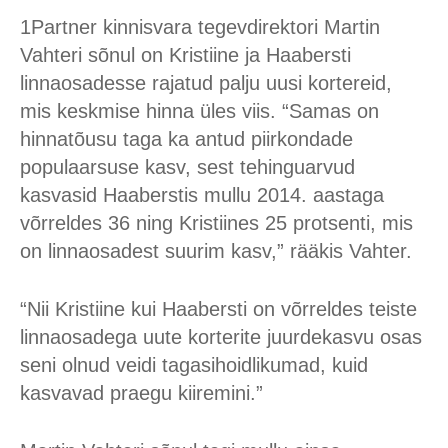
1Partner kinnisvara tegevdirektori Martin
Vahteri sõnul on Kristiine ja Haabersti
linnaosadesse rajatud palju uusi kortereid,
mis keskmise hinna üles viis. “Samas on
hinnatõusu taga ka antud piirkondade
populaarsuse kasv, sest tehinguarvud
kasvasid Haaberstis mullu 2014. aastaga
võrreldes 36 ning Kristiines 25 protsenti, mis
on linnaosadest suurim kasv,” rääkis Vahter.
“Nii Kristiine kui Haabersti on võrreldes teiste
linnaosadega uute korterite juurdekasvu osas
seni olnud veidi tagasihoidlikumad, kuid
kasvavad praegu kiiremini.”