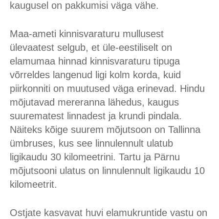
kaugusel on pakkumisi väga vähe.
Maa-ameti kinnisvaraturu mullusest
ülevaatest selgub, et üle-eestiliselt on
elamumaa hinnad kinnisvaraturu tipuga
võrreldes langenud ligi kolm korda, kuid
piirkonniti on muutused väga erinevad. Hindu
mõjutavad mereranna lähedus, kaugus
suurematest linnadest ja krundi pindala.
Näiteks kõige suurem mõjutsoon on Tallinna
ümbruses, kus see linnulennult ulatub
ligikaudu 30 kilomeetrini. Tartu ja Pärnu
mõjutsooni ulatus on linnulennult ligikaudu 10
kilomeetrit.
Ostjate kasvavat huvi elamukruntide vastu on