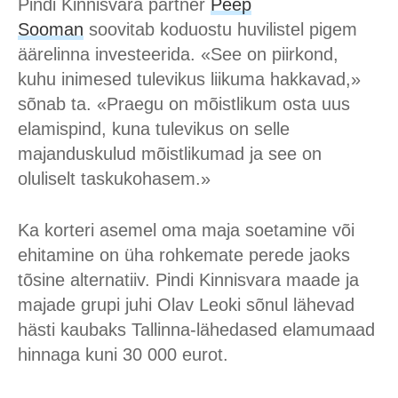
Pindi Kinnisvara partner
Peep
Sooman
soovitab koduostu huvilistel pigem
äärelinna investeerida. «See on piirkond,
kuhu inimesed tulevikus liikuma hakkavad,»
sõnab ta. «Praegu on mõistlikum osta uus
elamispind, kuna tulevikus on selle
majanduskulud mõistlikumad ja see on
oluliselt taskukohasem.»
Ka korteri asemel oma maja soetamine või
ehitamine on üha rohkemate perede jaoks
tõsine alternatiiv. Pindi Kinnisvara maade ja
majade grupi juhi Olav Leoki sõnul lähevad
hästi kaubaks Tallinna-lähedased elamumaad
hinnaga kuni 30 000 eurot.