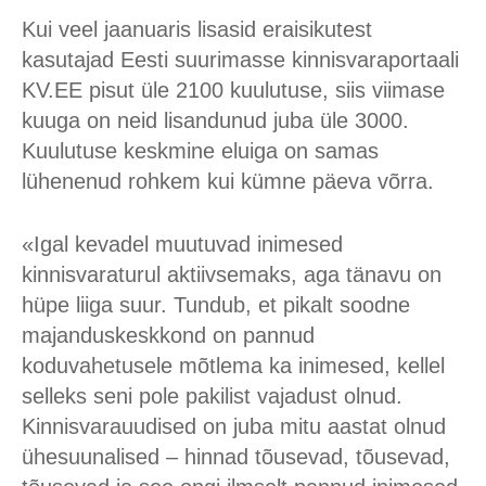
Kui veel jaanuaris lisasid eraisikutest
kasutajad Eesti suurimasse kinnisvaraportaali
KV.EE pisut üle 2100 kuulutuse, siis viimase
kuuga on neid lisandunud juba üle 3000.
Kuulutuse keskmine eluiga on samas
lühenenud rohkem kui kümne päeva võrra.
«Igal kevadel muutuvad inimesed
kinnisvaraturul aktiivsemaks, aga tänavu on
hüpe liiga suur. Tundub, et pikalt soodne
majanduskeskkond on pannud
koduvahetusele mõtlema ka inimesed, kellel
selleks seni pole pakilist vajadust olnud.
Kinnisvarauudised on juba mitu aastat olnud
ühesuunalised – hinnad tõusevad, tõusevad,