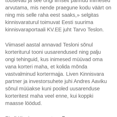
tõusevad ja see ongi ilmselt pannud inimesed
arvutama, mis nende praegune kodu väärt on
ning mis selle raha eest saaks,» selgitas
kinnisvaraturul toimuvat Eesti suurima
kinnisvaraportaali KV.EE juht Tarvo Teslon.
Viimasel aastal annavad Tesloni sõnul
korteriturul tooni uusarendused ning palju
ongi tehinguid, kus inimesed müüvad oma
vana korteri maha, et kolida mõnda
vastvalminud kortermajja. Liven Kinnisvara
partner ja investorsuhete juhi Andres Aaviku
sõnul müüakse kuni pooled uusarenduse
korteritest maha veel enne, kui koppki
maasse löödud.