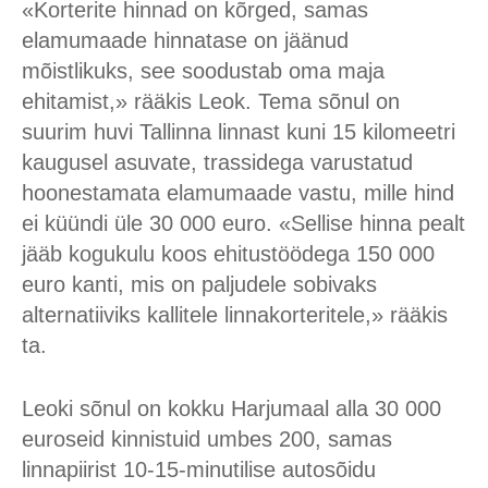
«Korterite hinnad on kõrged, samas
elamumaade hinnatase on jäänud
mõistlikuks, see soodustab oma maja
ehitamist,» rääkis Leok. Tema sõnul on
suurim huvi Tallinna linnast kuni 15 kilomeetri
kaugusel asuvate, trassidega varustatud
hoonestamata elamumaade vastu, mille hind
ei küündi üle 30 000 euro. «Sellise hinna pealt
jääb kogukulu koos ehitustöödega 150 000
euro kanti, mis on paljudele sobivaks
alternatiiviks kallitele linnakorteritele,» rääkis
ta.
Leoki sõnul on kokku Harjumaal alla 30 000
euroseid kinnistuid umbes 200, samas
linnapiirist 10-15-minutilise autosõidu