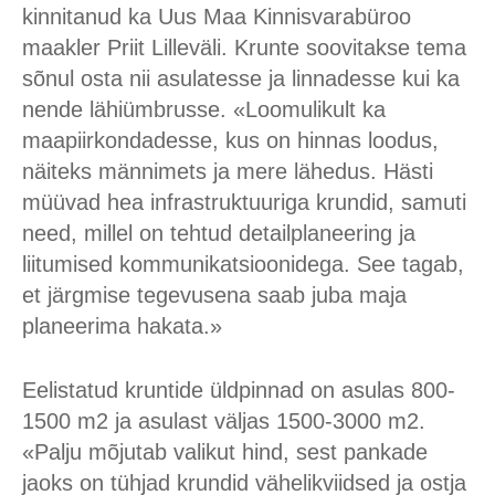
kinnitanud ka Uus Maa Kinnisvarabüroo
maakler Priit Lilleväli. Krunte soovitakse tema
sõnul osta nii asulatesse ja linnadesse kui ka
nende lähiümbrusse. «Loomulikult ka
maapiirkondadesse, kus on hinnas loodus,
näiteks männimets ja mere lähedus. Hästi
müüvad hea infrastruktuuriga krundid, samuti
need, millel on tehtud detailplaneering ja
liitumised kommunikatsioonidega. See tagab,
et järgmise tegevusena saab juba maja
planeerima hakata.»
Eelistatud kruntide üldpinnad on asulas 800-
1500 m2 ja asulast väljas 1500-3000 m2.
«Palju mõjutab valikut hind, sest pankade
jaoks on tühjad krundid vähelikviidsed ja ostja