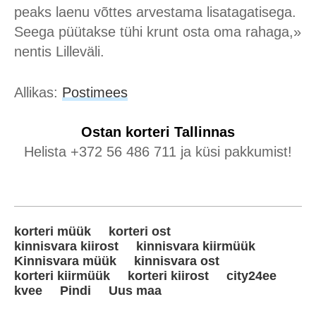
peaks laenu võttes arvestama lisatagatisega.
Seega püütakse tühi krunt osta oma rahaga,»
nentis Lilleväli.
Allikas:
Postimees
Ostan korteri
Tallinnas
Helista +372 56 486 711 ja küsi pakkumist!
korteri müük
korteri ost
kinnisvara kiirost
kinnisvara kiirmüük
Kinnisvara müük
kinnisvara ost
korteri kiirmüük
korteri kiirost
city24ee
kvee
Pindi
Uus maa