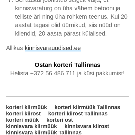
kinnisvaraturg on üha vähem betooni ja
telliste äri ning üha rohkem teenus. Kui 20
aastat tagasi olid üürnikud, siis nüüd on
kliendid, 20 aasta pärast külalised.
Allikas
kinnisvarauudised.ee
Ostan korteri
Tallinnas
Helista +372 56 486 711 ja küsi pakkumist!
korteri kiirmüük
korteri kiirmüük Tallinnas
korteri kiirost
korteri kiirost Tallinnas
korteri müük
korteri ost
kinnisvara kiirmüük
kinnisvara kiirost
kinnisvara kiirmüük Tallinnas