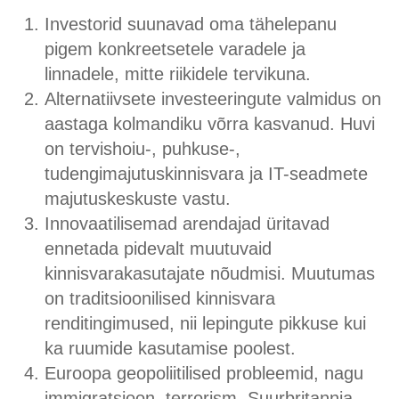
Investorid suunavad oma tähelepanu
pigem konkreetsetele varadele ja
linnadele, mitte riikidele tervikuna.
Alternatiivsete investeeringute valmidus on
aastaga kolmandiku võrra kasvanud. Huvi
on tervishoiu-, puhkuse-,
tudengimajutuskinnisvara ja IT-seadmete
majutuskeskuste vastu.
Innovaatilisemad arendajad üritavad
ennetada pidevalt muutuvaid
kinnisvarakasutajate nõudmisi. Muutumas
on traditsioonilised kinnisvara
renditingimused, nii lepingute pikkuse kui
ka ruumide kasutamise poolest.
Euroopa geopoliitilised probleemid, nagu
immigratsioon, terrorism, Suurbritannia