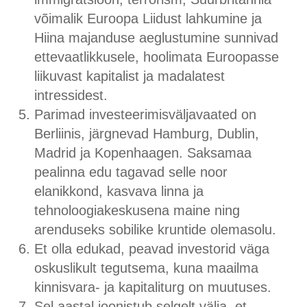
võimalik Euroopa Liidust lahkumine ja
Hiina majanduse aeglustumine sunnivad
ettevaatlikkusele, hoolimata Euroopasse
liikuvast kapitalist ja madalatest
intressidest.
Parimad investeerimisväljavaated on
Berliinis, järgnevad Hamburg, Dublin,
Madrid ja Kopenhaagen. Saksamaa
pealinna edu tagavad selle noor
elanikkond, kasvava linna ja
tehnoloogiakeskusena maine ning
arenduseks sobilike kruntide olemasolu.
Et olla edukad, peavad investorid väga
oskuslikult tegutsema, kuna maailma
kinnisvara- ja kapitaliturg on muutuses.
Sel aastal joonistub selgelt välja, et