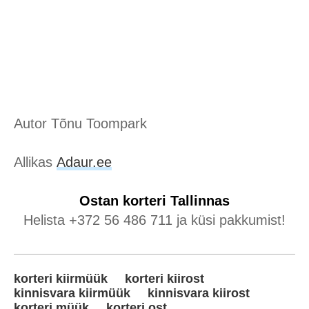
Autor Tõnu Toompark
Allikas
Adaur.ee
Ostan korteri
Tallinnas
Helista +372 56 486 711 ja küsi pakkumist!
korteri kiirmüük
korteri kiirost
kinnisvara kiirmüük
kinnisvara kiirost
korteri müük
korteri ost