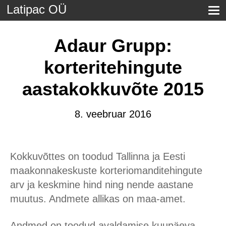
Latipac OÜ
Adaur Grupp:
korteritehingute
aastakokkuvõte 2015
8. veebruar 2016
Kokkuvõttes on toodud Tallinna ja Eesti
maakonnakeskuste korteriomanditehingute
arv ja keskmine hind ning nende aastane
muutus. Andmete allikas on maa-amet.
Andmed on toodud avaldamise kuupäeva