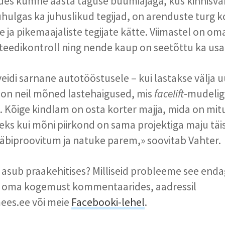
ldes kümne aasta taguse buumiajaga, kus kinnisv
hulgas ka juhuslikud tegijad, on arenduste turg
 ja pikemaajaliste tegijate kätte. Viimastel on 
iteedikontroll ning nende kaup on seetõttu ka us
eidi sarnane autotööstusele – kui lastakse välja u
on neil mõned lastehaigused, mis
facelift
-mudelig
 Kõige kindlam on osta korter majja, mida on mitu
eks kui mõni piirkond on sama projektiga maju täis,
läbiproovitum ja natuke parem,» soovitab Vahter.
 asub praakehitises? Milliseid probleeme see end
 oma kogemust kommentaarides, aadressil
es.ee või meie
Facebooki-lehel
.