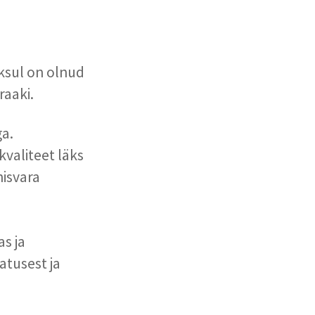
oksul on olnud
raaki.
ga.
kvaliteet läks
nisvara
as ja
atusest ja