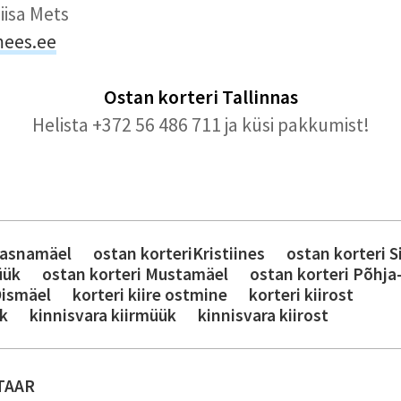
iisa Mets
mees.ee
Ostan korteri
Tallinnas
Helista +372 56 486 711 ja küsi pakkumist!
Lasnamäel
ostan korteriKristiines
ostan korteri Si
üük
ostan korteri Mustamäel
ostan korteri Põhja
Õismäel
korteri kiire ostmine
korteri kiirost
ük
kinnisvara kiirmüük
kinnisvara kiirost
TAAR