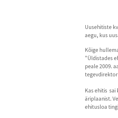
Uusehitiste k
aegu, kus uus
Kõige hullema
"Üldistades eh
peale 2009. a
tegevdirektor
Kas ehitis sai
äriplaanist. V
ehitusloa ting