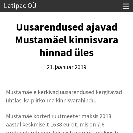
Latipac OÜ
Uusarendused ajavad
Mustamäel kinnisvara
hinnad üles
21. jaanuar 2019
Mustamäele kerkivad uusarendused kergitavad
ühtlasi ka piirkonna kinnisvarahindu.
Mustamäe korteri ruutmeeter maksis 2018.
aastal keskmiselt 1638 eurot, mis on 7,6
protsenti rohkem, kui aasta varem, analüüsib