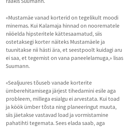
rääkis Suumann.
«Mustamäe vanad korterid on tegelikult moodi
minemas. Kui Kalamaja hinnad on noorematele
niiöelda hipsteritele kättesaamatud, siis
ostetaksegi korter näiteks Mustamäele ja
tuunitakse nii hästi ära, et seestpoolt kuidagi aru
ei saa, et tegemist on vana paneelelamuga,» lisas
Suumann.
«Sealjuures tõuseb vanade korterite
ümberehitamisega järjest tihedamini esile aga
probleem, millega esialgu ei arvestata. Kui toad
ja köök ümber tõsta ning planeeringut muuta,
siis jäetakse vastavad load ja vormistamine
pahatihti tegemata. Sees elada saab, aga