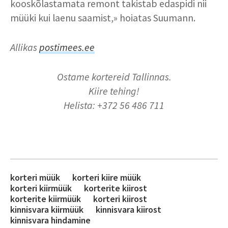
kooskõlastamata remont takistab edaspidi nii
müüki kui laenu saamist,» hoiatas Suumann.
Allikas
postimees.ee
Ostame kortereid Tallinnas.
Kiire tehing!
Helista: +372 56 486 711
korteri müük
korteri kiire müük
korteri kiirmüük
korterite kiirost
korterite kiirmüük
korteri kiirost
kinnisvara kiirmüük
kinnisvara kiirost
kinnisvara hindamine