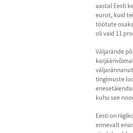
aastal Eesti 
eurot, kuid te
töötute osaka
oli vaid 11 pr
Väljarände põ
karjäärivõima
väljarännanut
tingimuste loo
enesetäiendami
kuhu see noor 
Eesti on riig
erinevalt ena