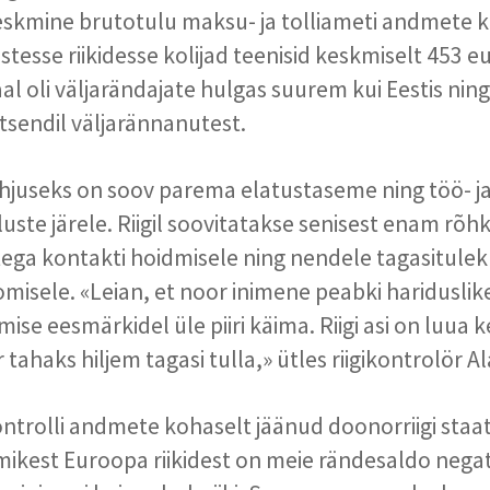
keskmine brutotulu maksu- ja tolliameti andmete 
istesse riikidesse kolijad teenisid keskmiselt 453 e
al oli väljarändajate hulgas suurem kui Eestis nin
otsendil väljarännanutest.
hjuseks on soov parema elatustaseme ning töö- j
luste järele. Riigil soovitatakse senisest enam rõ
ega kontakti hoidmisele ning nendele tagasitule
misele. «Leian, et noor inimene peabki hariduslike
se eesmärkidel üle piiri käima. Riigi asi on luua 
tahaks hiljem tagasi tulla,» ütles riigikontrolör Al
ikontrolli andmete kohaselt jäänud doonorriigi sta
mikest Euroopa riikidest on meie rändesaldo negati