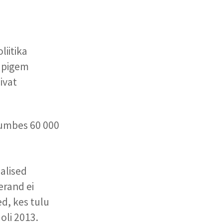
liitika
a pigem
ivat
 umbes 60 000
alised
erand ei
d, kes tulu
oli 2013.