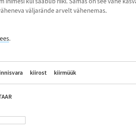
 inimesi kui saabub riiki. Samas on see vahe kas
 väheneva väljarände arvelt vähenemas.
ees
.
innisvara
kiirost
kiirmüük
TAAR