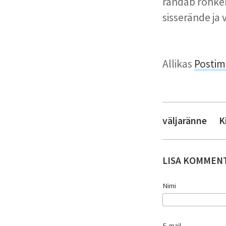
rändab rohkem
sisserände ja
Allikas
Postim
väljaränne
K
LISA KOMMEN
Nimi
E-mail