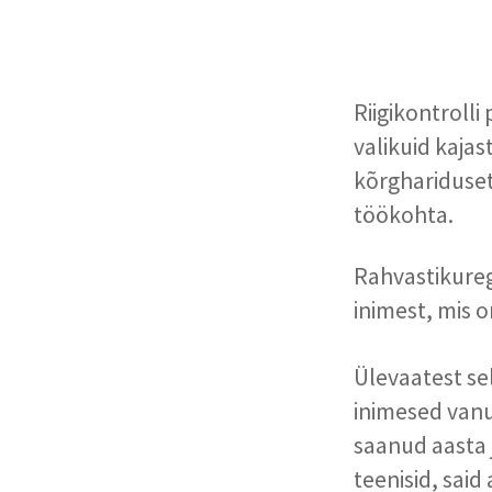
Riigikontrolli
valikuid kajas
kõrghariduset
töökohta.
Rahvastikureg
inimest, mis o
Ülevaatest se
inimesed vanu
saanud aasta 
teenisid, said