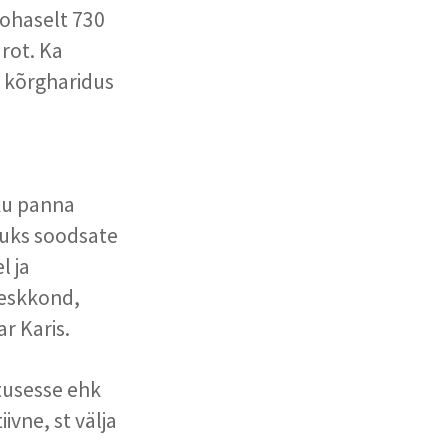
kohaselt 730
urot. Ka
g kõrgharidus
a
hku panna
kuks soodsate
l ja
keskkond,
ar Karis.
atusesse ehk
ivne, st välja