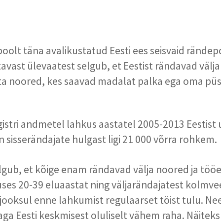
 poolt täna avalikustatud Eesti ees seisvaid rändepo
tavast ülevaatest selgub, et Eestist rändavad välj
a noored, kes saavad madalat palka ega oma püs
istri andmetel lahkus aastatel 2005-2013 Eestist
n sisserändajate hulgast ligi 21 000 võrra rohkem.
lgub, et kõige enam rändavad välja noored ja tööe
ses 20-39 eluaastat ning väljarändajatest kolmve
jooksul enne lahkumist regulaarset töist tulu. Nee
 aga Eesti keskmisest oluliselt vähem raha. Näiteks 