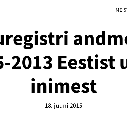
MEIS
registri andm
5-2013 Eestist
inimest
18. juuni 2015