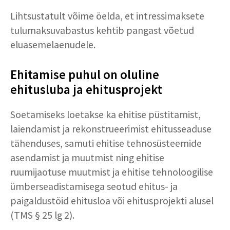
Lihtsustatult võime öelda, et intressimaksete
tulumaksuvabastus kehtib pangast võetud
eluasemelaenudele.
Ehitamise puhul on oluline
ehitusluba ja ehitusprojekt
Soetamiseks loetakse ka ehitise püstitamist,
laiendamist ja rekonstrueerimist ehitusseaduse
tähenduses, samuti ehitise tehnosüsteemide
asendamist ja muutmist ning ehitise
ruumijaotuse muutmist ja ehitise tehnoloogilise
ümberseadistamisega seotud ehitus- ja
paigaldustöid ehitusloa või ehitusprojekti alusel
(TMS § 25 lg 2).