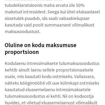
tuludeklaratsioonis maha arvata üle 50%
makstud intressidest. Seega kui ühel elukaaslasel
sissetulek puudub, siis saab vabaabielupaar
kasutada vaid poolt summaarsest võimalikust
maksusoodustust.
Oluline on kodu maksumuse
proportsioon
Kodulaenu intressimaksete tulumaksusoodustus
kehtib ainult laenu sellele proportsionaalsele
osale, mis kasutati kodu ostmiseks. Vallasvara,
näiteks köögimööbli või uue külmkapi ostmiseks
kasutatud eluasemelaenu intressimaksetele
tulumaksusoodustus ei kehti. Nii on koduostja
huvides, et võetud eluasemelaenust võimalikult