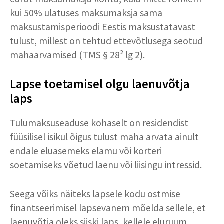
kui 50% ulatuses maksumaksja sama
maksustamisperioodi Eestis maksustatavast
tulust, millest on tehtud ettevõtlusega seotud
mahaarvamised (TMS § 28² lg 2).
Lapse toetamisel olgu laenuvõtja
laps
Tulumaksuseaduse kohaselt on residendist
füüsilisel isikul õigus tulust maha arvata ainult
endale eluasemeks elamu või korteri
soetamiseks võetud laenu või liisingu intressid.
Seega võiks näiteks lapsele kodu ostmise
finantseerimisel lapsevanem mõelda sellele, et
laenuvõtja oleks siiski laps, kellele eluruum