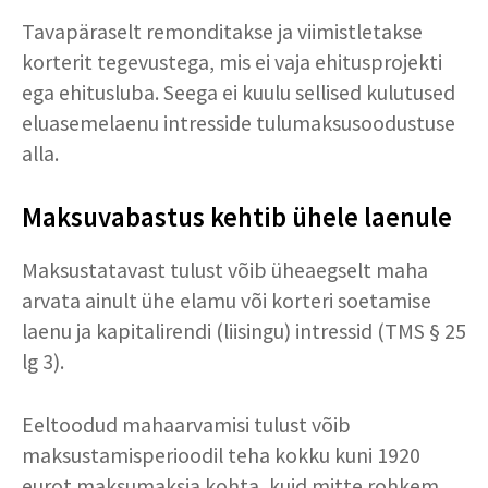
Tavapäraselt remonditakse ja viimistletakse
korterit tegevustega, mis ei vaja ehitusprojekti
ega ehitusluba. Seega ei kuulu sellised kulutused
eluasemelaenu intresside tulumaksusoodustuse
alla.
Maksuvabastus kehtib ühele laenule
Maksustatavast tulust võib üheaegselt maha
arvata ainult ühe elamu või korteri soetamise
laenu ja kapitalirendi (liisingu) intressid (TMS § 25
lg 3).
Eeltoodud mahaarvamisi tulust võib
maksustamisperioodil teha kokku kuni 1920
eurot maksumaksja kohta, kuid mitte rohkem