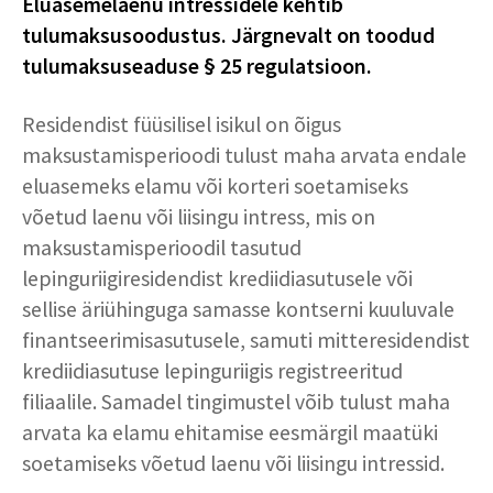
Eluasemelaenu intressidele kehtib
tulumaksusoodustus. Järgnevalt on toodud
tulumaksuseaduse § 25 regulatsioon.
Residendist füüsilisel isikul on õigus
maksustamisperioodi tulust maha arvata endale
eluasemeks elamu või korteri soetamiseks
võetud laenu või liisingu intress, mis on
maksustamisperioodil tasutud
lepinguriigiresidendist krediidiasutusele või
sellise äriühinguga samasse kontserni kuuluvale
finantseerimisasutusele, samuti mitteresidendist
krediidiasutuse lepinguriigis registreeritud
filiaalile. Samadel tingimustel võib tulust maha
arvata ka elamu ehitamise eesmärgil maatüki
soetamiseks võetud laenu või liisingu intressid.