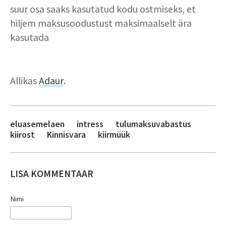
suur osa saaks kasutatud kodu ostmiseks, et
hiljem maksusoodustust maksimaalselt ära
kasutada
Allikas
Adaur
.
eluasemelaen
intress
tulumaksuvabastus
kiirost
Kinnisvara
kiirmüük
LISA KOMMENTAAR
Nimi