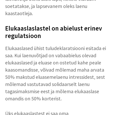
soetatakse, ja lapsevanem oleks laenu
kaastaotleja.
Elukaaslaslastel on abielust erinev
regulatsioon
Elukaaslased ühist tuludeklaratsiooni esitada ei
saa. Kui laenuvõtjad on vabaabielus olevad
elukaaslased ja eluase on ostetud kahe peale
kaasomandisse, võivad mõlemad maha arvata
50% makstud eluasemelaenu intressidest, sest
mõlemad vastutavad solidaarselt laenu
tagasimaksmise eest ja mõlema elukaaslase
omandis on 50% korterist.
Üks elukaaslastest ei saa oma