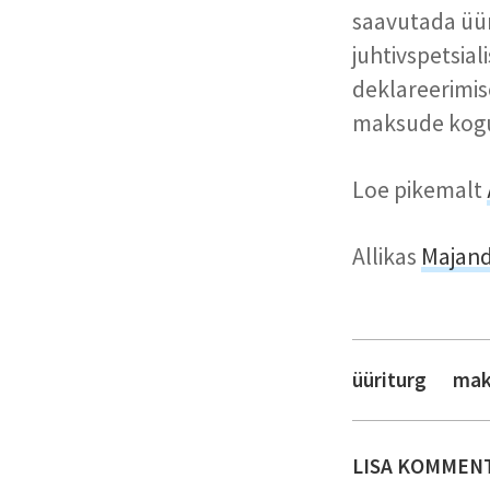
saavutada üü
juhtivspetsial
deklareerimise
maksude kog
Loe pikemalt
Allikas
Majan
üüriturg
mak
LISA KOMMEN