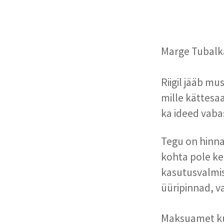
Marge Tubalk
Riigil jääb mu
mille kättesa
ka ideed vaba
Tegu on hinna
kohta pole ke
kasutusvalmis
üüripinnad, 
Maksuamet kut