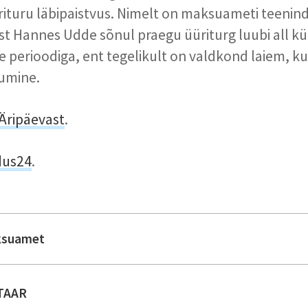
rituru läbipaistvus. Nimelt on maksuameti teeni
ist Hannes Udde sõnul praegu üüriturg luubi all kü
 perioodiga, ent tegelikult on valdkond laiem, ku
umine.
Äripäevast
.
dus24
.
suamet
TAAR