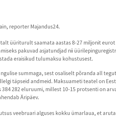
ain, reporter Majandus24.
stalt üüriturult saamata aastas 8-27 miljonit euro
amiseks pakuvad asjatundjad nii üürilepinguregistr
stada eraisikud tulumaksu kohustusest.
ngulise summaga, sest osaliselt põranda all tegu
llelgi täpseid andmeid. Maksuameti teatel on Eest
 384 282 eluruumi, millest 10-15 protsenti on arv
vahendab
Äripäev
.
sus veebruari alguses kokku ümarlaua, et aruta