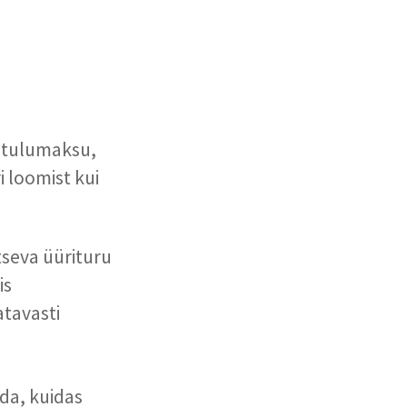
t tulumaksu,
i loomist kui
tseva üürituru
is
atavasti
da, kuidas