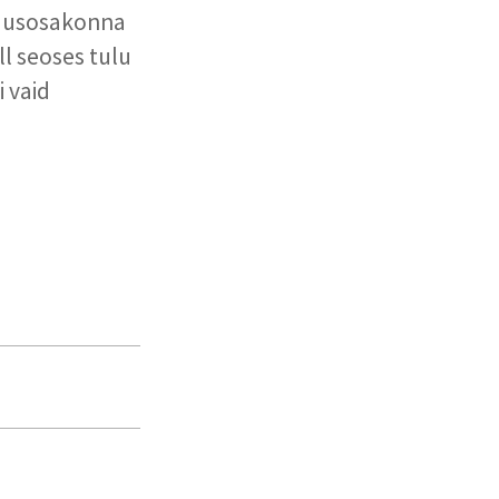
ndusosakonna
ll seoses tulu
i vaid