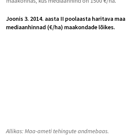
maakonnas, kus mediaanhind on 1500 €/ha.
Joonis 3. 2014. aasta II poolaasta haritava maa
mediaanhinnad (€/ha) maakondade lõikes.
Allikas: Maa-ameti tehingute andmebaas.