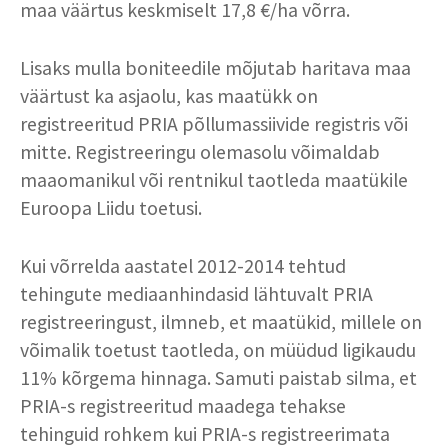
maa väärtus keskmiselt 17,8 €/ha võrra.
Lisaks mulla boniteedile mõjutab haritava maa
väärtust ka asjaolu, kas maatükk on
registreeritud PRIA põllumassiivide registris või
mitte. Registreeringu olemasolu võimaldab
maaomanikul või rentnikul taotleda maatükile
Euroopa Liidu toetusi.
Kui võrrelda aastatel 2012-2014 tehtud
tehingute mediaanhindasid lähtuvalt PRIA
registreeringust, ilmneb, et maatükid, millele on
võimalik toetust taotleda, on müüdud ligikaudu
11% kõrgema hinnaga. Samuti paistab silma, et
PRIA-s registreeritud maadega tehakse
tehinguid rohkem kui PRIA-s registreerimata