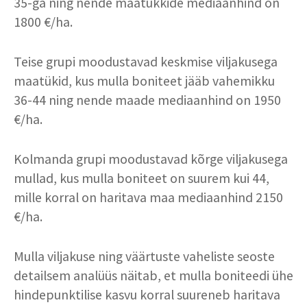
35-ga ning nende maatükkide mediaanhind on
1800 €/ha.
Teise grupi moodustavad keskmise viljakusega
maatükid, kus mulla boniteet jääb vahemikku
36-44 ning nende maade mediaanhind on 1950
€/ha.
Kolmanda grupi moodustavad kõrge viljakusega
mullad, kus mulla boniteet on suurem kui 44,
mille korral on haritava maa mediaanhind 2150
€/ha.
Mulla viljakuse ning väärtuste vaheliste seoste
detailsem analüüs näitab, et mulla boniteedi ühe
hindepunktilise kasvu korral suureneb haritava