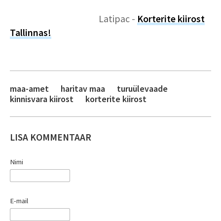
Latipac -
Korterite kiirost
Tallinnas!
maa-amet
haritav maa
turuülevaade
kinnisvara kiirost
korterite kiirost
LISA KOMMENTAAR
Nimi
E-mail