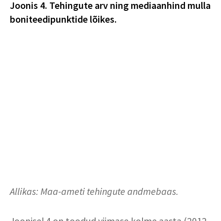
Joonis 4. Tehingute arv ning mediaanhind mulla
boniteedipunktide lõikes.
Allikas: Maa-ameti tehingute andmebaas.
Joonisel 4 on toodud viimase kolme aasta (2012-