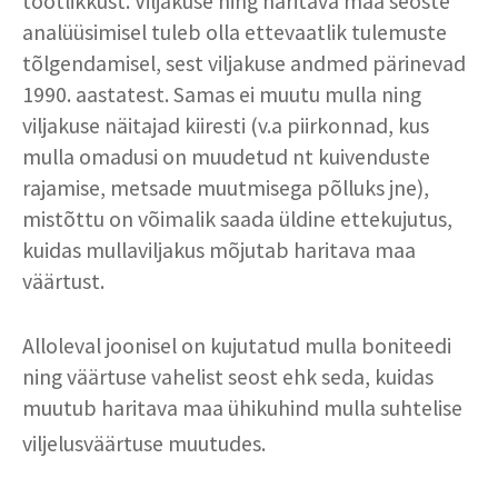
tootlikkust. Viljakuse ning haritava maa seoste
analüüsimisel tuleb olla ettevaatlik tulemuste
tõlgendamisel, sest viljakuse andmed pärinevad
1990. aastatest. Samas ei muutu mulla ning
viljakuse näitajad kiiresti (v.a piirkonnad, kus
mulla omadusi on muudetud nt kuivenduste
rajamise, metsade muutmisega põlluks jne),
mistõttu on võimalik saada üldine ettekujutus,
kuidas mullaviljakus mõjutab haritava maa
väärtust.
Alloleval joonisel on kujutatud mulla boniteedi
ning väärtuse vahelist seost ehk seda, kuidas
muutub haritava maa ühikuhind mulla suhtelise
viljelusväärtuse muutudes.