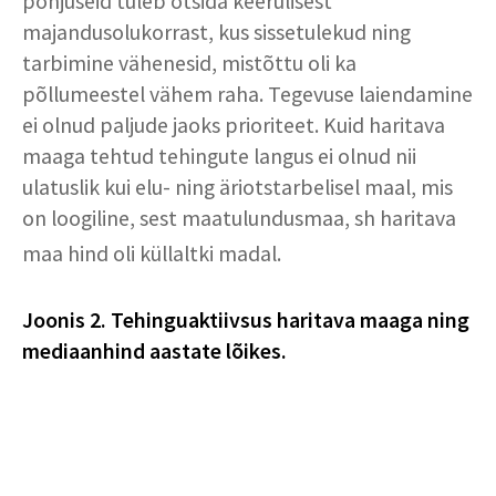
põhjuseid tuleb otsida keerulisest
majandusolukorrast, kus sissetulekud ning
tarbimine vähenesid, mistõttu oli ka
põllumeestel vähem raha. Tegevuse laiendamine
ei olnud paljude jaoks prioriteet. Kuid haritava
maaga tehtud tehingute langus ei olnud nii
ulatuslik kui elu- ning äriotstarbelisel maal, mis
on loogiline, sest maatulundusmaa, sh haritava
maa hind oli küllaltki madal.
Joonis 2. Tehinguaktiivsus haritava maaga ning
mediaanhind aastate lõikes.