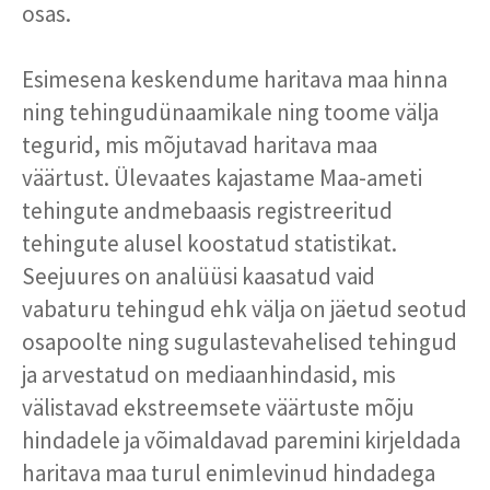
osas.
Esimesena keskendume haritava maa hinna
ning tehingudünaamikale ning toome välja
tegurid, mis mõjutavad haritava maa
väärtust.
Ülevaates kajastame Maa-ameti
tehingute andmebaasis registreeritud
tehingute alusel koostatud statistikat.
Seejuures on analüüsi kaasatud vaid
vabaturu tehingud ehk välja on jäetud seotud
osapoolte ning sugulastevahelised tehingud
ja arvestatud on mediaanhindasid, mis
välistavad ekstreemsete väärtuste mõju
hindadele ja võimaldavad paremini kirjeldada
haritava maa turul enimlevinud hindadega