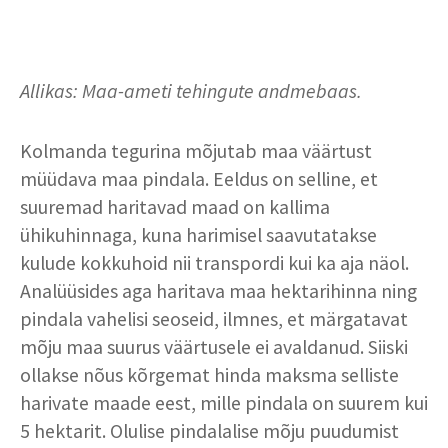
Allikas: Maa-ameti tehingute andmebaas.
Kolmanda tegurina mõjutab maa väärtust
müüdava maa pindala. Eeldus on selline, et
suuremad haritavad maad on kallima
ühikuhinnaga, kuna harimisel saavutatakse
kulude kokkuhoid nii transpordi kui ka aja näol.
Analüüsides aga haritava maa hektarihinna ning
pindala vahelisi seoseid, ilmnes, et märgatavat
mõju maa suurus väärtusele ei avaldanud. Siiski
ollakse nõus kõrgemat hinda maksma selliste
harivate maade eest, mille pindala on suurem kui
5 hektarit. Olulise pindalalise mõju puudumist