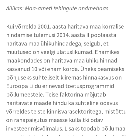
Allikas: Maa-ameti tehingute andmebaas.
Kui võrrelda 2001. aasta haritava maa korralise
hindamise tulemusi 2014. aasta II poolaasta
haritava maa ühikuhindadega, selgub, et
muutused on veelgi ulatuslikumad. Enamikes
maakondades on haritava maa ühikuhinnad
kasvanud 10 või enam korda. Üheks peamiseks
põhjuseks suhteliselt kiiremas hinnakasvus on
Euroopa Liidu erinevad toetusprogrammid
põllumeestele. Teise faktorina mõjutab
haritavate maade hindu ka suhteline odavus
võrreldes teiste kinnisvarasektoritega, mistõttu
on rahapaigutus maasse küllaltki odav
investeerimisvõimalus. Lisaks toodab põllumaa