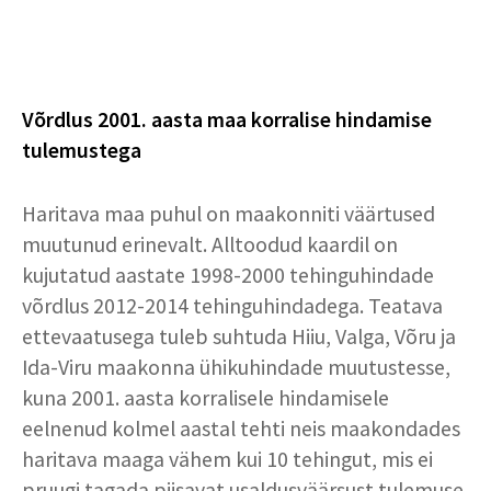
Võrdlus 2001. aasta maa korralise hindamise
tulemustega
Haritava maa puhul on maakonniti väärtused
muutunud erinevalt. Alltoodud kaardil on
kujutatud aastate 1998-2000 tehinguhindade
võrdlus 2012-2014 tehinguhindadega. Teatava
ettevaatusega tuleb suhtuda Hiiu, Valga, Võru ja
Ida-Viru maakonna ühikuhindade muutustesse,
kuna 2001. aasta korralisele hindamisele
eelnenud kolmel aastal tehti neis maakondades
haritava maaga vähem kui 10 tehingut, mis ei
pruugi tagada piisavat usaldusväärsust tulemuse