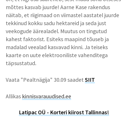
mõttes kasvab juurde! Aarne Kase rakendus
näitab, et riigimaad on viimastel aastatel juurde
tekkinud kokku sadu hektareid ja seda just
veekogude äärealadel. Muutus on tingutud
kahest faktorist. Esiteks maapind tõuseb ja
madalad veealad kasvavad kinni. Ja teiseks
kaarte on uute elektrooniliste vahenditega
täpsustatud.
Vaata "Pealtnägija" 30.09 saadet
SIIT
Allikas
kinnisvarauudised.ee
Latipac OÜ - Korteri kiirost Tallinnas!