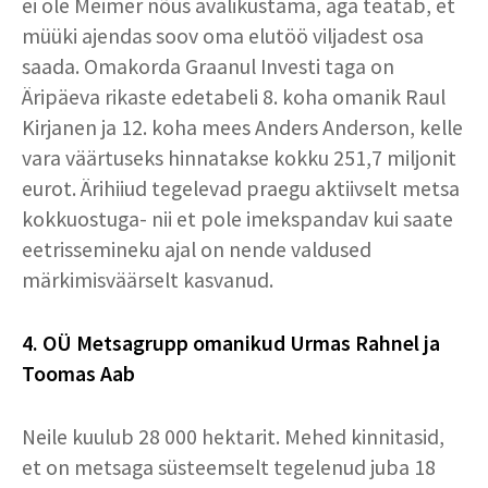
ei ole Meimer nõus avalikustama, aga teatab, et
müüki ajendas soov oma elutöö viljadest osa
saada. Omakorda Graanul Investi taga on
Äripäeva rikaste edetabeli 8. koha omanik Raul
Kirjanen ja 12. koha mees Anders Anderson, kelle
vara väärtuseks hinnatakse kokku 251,7 miljonit
eurot. Ärihiiud tegelevad praegu aktiivselt metsa
kokkuostuga- nii et pole imekspandav kui saate
eetrissemineku ajal on nende valdused
märkimisväärselt kasvanud.
4. OÜ Metsagrupp omanikud Urmas Rahnel ja
Toomas Aab
Neile kuulub 28 000 hektarit. Mehed kinnitasid,
et on metsaga süsteemselt tegelenud juba 18