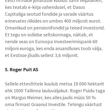
Eesti firmade juhatusse kuulub Sami Veijalainen,
kes teatab e-kirja vahendusel, et Dasos
Capitaliga seotud fondide ja varade väärtus
erinevates riikides on umbes 400 miljonit eurot.
Omanikud on pensionifondid ja teised investorid.
Et tegu on soliidse seltskonnaga, näitab, et
nende seas on Euroopa Investeerimispank 60
miljoni euroga, kes enda aruandluses toob välja,
et Eestisse jõudis sellest 3,6 miljonit.
5. Roger Puit AS
Sellele ettevõttele kuulub metsa 19 000 hektarit
ehk 1000 Tallinna lauluväljakut. Roger Puidu taga
on Margus Meimer, kes alles juulis müüs 50 %
oma firmast Graanul Investile. Tehingu väärtust