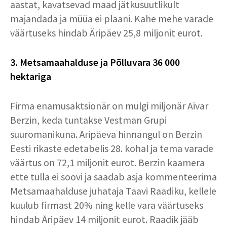
aastat, kavatsevad maad jätkusuutlikult
majandada ja müüa ei plaani. Kahe mehe varade
väärtuseks hindab Äripäev 25,8 miljonit eurot.
3. Metsamaahalduse ja Põlluvara 36 000
hektariga
Firma enamusaktsionär on mulgi miljonär Aivar
Berzin, keda tuntakse Vestman Grupi
suuromanikuna. Äripäeva hinnangul on Berzin
Eesti rikaste edetabelis 28. kohal ja tema varade
väärtus on 72,1 miljonit eurot. Berzin kaamera
ette tulla ei soovi ja saadab asja kommenteerima
Metsamaahalduse juhataja Taavi Raadiku, kellele
kuulub firmast 20% ning kelle vara väärtuseks
hindab Äripäev 14 miljonit eurot. Raadik jääb