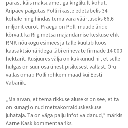
pärast käis maksuametiga kirglikult kohut.
Äripäev paigutas Polli rikaste edetabelis 34.
kohale ning hindas tema vara väärtuseks 66,6
miljonit eurot. Praegu on Polli muude äride
kõrvalt ka Riigimetsa majandamise keskuse ehk
RMK nõukogu esimees ja talle kuulub koos
kaasaktsionäridega läbi erinevate firmade 14 000
hektarit. Kusjuures välja on kukkunud nii, et selle
hulgas on suur osa ühest pisikesest vallast. Õru
vallas omab Polli rohkem maad kui Eesti
Vabariik.
„Ma arvan, et tema rikkuse aluseks on see, et ta
on kunagi olnud metsakorralduskeskuse
juhataja. Ta on väga palju infot valdanud,“ märkis
Aarne Kask kommentaariks.