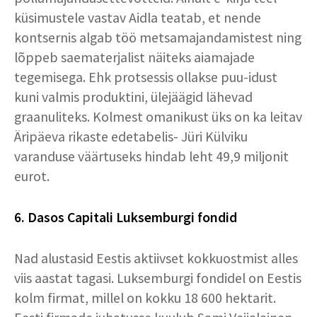
küsimustele vastav Aidla teatab, et nende
kontsernis algab töö metsamajandamistest ning
lõppeb saematerjalist näiteks aiamajade
tegemisega. Ehk protsessis ollakse puu-idust
kuni valmis produktini, ülejäägid lähevad
graanuliteks. Kolmest omanikust üks on ka leitav
Äripäeva rikaste edetabelis- Jüri Külviku
varanduse väärtuseks hindab leht 49,9 miljonit
eurot.
6. Dasos Capitali Luksemburgi fondid
Nad alustasid Eestis aktiivset kokkuostmist alles
viis aastat tagasi. Luksemburgi fondidel on Eestis
kolm firmat, millel on kokku 18 600 hektarit.