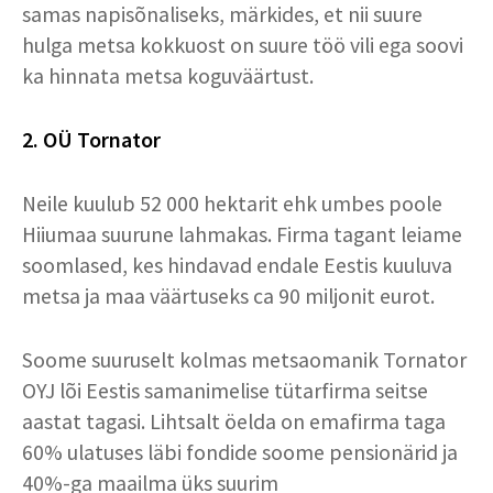
samas napisõnaliseks, märkides, et nii suure
hulga metsa kokkuost on suure töö vili ega soovi
ka hinnata metsa koguväärtust.
2. OÜ Tornator
Neile kuulub 52 000 hektarit ehk umbes poole
Hiiumaa suurune lahmakas. Firma tagant leiame
soomlased, kes hindavad endale Eestis kuuluva
metsa ja maa väärtuseks ca 90 miljonit eurot.
Soome suuruselt kolmas metsaomanik Tornator
OYJ lõi Eestis samanimelise tütarfirma seitse
aastat tagasi. Lihtsalt öelda on emafirma taga
60% ulatuses läbi fondide soome pensionärid ja
40%-ga maailma üks suurim