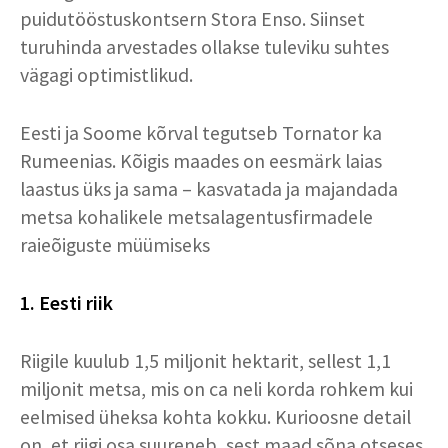
puidutööstuskontsern Stora Enso. Siinset
turuhinda arvestades ollakse tuleviku suhtes
vägagi optimistlikud.
Eesti ja Soome kõrval tegutseb Tornator ka
Rumeenias. Kõigis maades on eesmärk laias
laastus üks ja sama – kasvatada ja majandada
metsa kohalikele metsalagentusfirmadele
raieõiguste müümiseks
1. Eesti riik
Riigile kuulub 1,5 miljonit hektarit, sellest 1,1
miljonit metsa, mis on ca neli korda rohkem kui
eelmised üheksa kohta kokku. Kurioosne detail
on, et riigi osa suureneb, sest maad sõna otseses