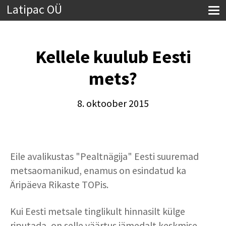
Latipac OÜ
Kellele kuulub Eesti
mets?
8. oktoober 2015
Eile avalikustas "Pealtnägija" Eesti suuremad
metsaomanikud, enamus on esindatud ka
Äripäeva Rikaste TOPis.
Kui Eesti metsale tinglikult hinnasilt külge
riputada, on selle väärtus jämedalt keskmise