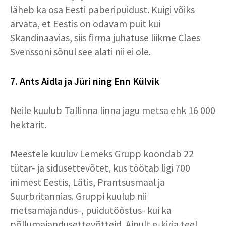
läheb ka osa Eesti paberipuidust. Kuigi võiks
arvata, et Eestis on odavam puit kui
Skandinaavias, siis firma juhatuse liikme Claes
Svenssoni sõnul see alati nii ei ole.
7. Ants Aidla ja Jüri ning Enn Külvik
Neile kuulub Tallinna linna jagu metsa ehk 16 000
hektarit.
Meestele kuuluv Lemeks Grupp koondab 22
tütar- ja sidusettevõtet, kus töötab ligi 700
inimest Eestis, Lätis, Prantsusmaal ja
Suurbritannias. Gruppi kuulub nii
metsamajandus-, puidutööstus- kui ka
põllumajandusettevõtteid. Ainult e-kirja teel