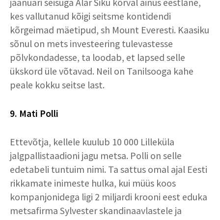
jaanuari seisuga Alar Siku kõrval ainus eestlane,
kes vallutanud kõigi seitsme kontidendi
kõrgeimad mäetipud, sh Mount Everesti. Kaasiku
sõnul on mets investeering tulevastesse
põlvkondadesse, ta loodab, et lapsed selle
ükskord üle võtavad. Neil on Tanilsooga kahe
peale kokku seitse last.
9. Mati Polli
Ettevõtja, kellele kuulub 10 000 Lilleküla
jalgpallistaadioni jagu metsa. Polli on selle
edetabeli tuntuim nimi. Ta sattus omal ajal Eesti
rikkamate inimeste hulka, kui müüs koos
kompanjonidega ligi 2 miljardi krooni eest eduka
metsafirma Sylvester skandinaavlastele ja