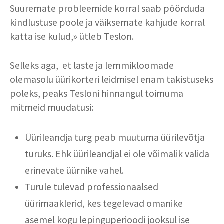
Suuremate probleemide korral saab pöörduda
kindlustuse poole ja väiksemate kahjude korral
katta ise kulud,» ütleb Teslon.
Selleks aga, et laste ja lemmikloomade
olemasolu üürikorteri leidmisel enam takistuseks
poleks, peaks Tesloni hinnangul toimuma
mitmeid muudatusi:
Üürileandja turg peab muutuma üürilevõtja
turuks. Ehk üürileandjal ei ole võimalik valida
erinevate üürnike vahel.
Turule tulevad professionaalsed
üürimaaklerid, kes tegelevad omanike
asemel kogu lepinguperioodi jooksul ise