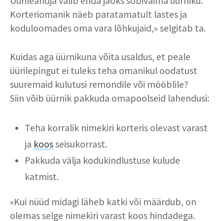
Üürileandja valib enda jaoks sobivaima üürniku.
Korteriomanik näeb paratamatult lastes ja
koduloomades oma vara lõhkujaid,» selgitab ta.
Kuidas aga üürnikuna võita usaldus, et peale
üürilepingut ei tuleks teha omanikul oodatust
suuremaid kulutusi remondile või mööblile?
Siin võib üürnik pakkuda omapoolseid lahendusi:
Teha korralik nimekiri korteris olevast varast
ja
koos
seisukorrast.
Pakkuda välja kodukindlustuse kulude
katmist.
«Kui nüüd midagi läheb katki või määrdub, on
olemas selge nimekiri varast koos hindadega.