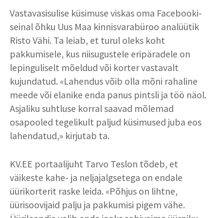
Vastavasisulise küsimuse viskas oma Facebooki-
seinal õhku Uus Maa kinnisvarabüroo analüütik
Risto Vähi. Ta leiab, et turul oleks koht
pakkumisele, kus niisugustele eripäradele on
lepinguliselt mõeldud või korter vastavalt
kujundatud. «Lahendus võib olla mõni rahaline
meede või elanike enda panus pintsli ja töö näol.
Asjaliku suhtluse korral saavad mõlemad
osapooled tegelikult paljud küsimused juba eos
lahendatud,» kirjutab ta.
KV.EE portaalijuht Tarvo Teslon tõdeb, et
väikeste kahe- ja neljajalgsetega on endale
üürikorterit raske leida. «Põhjus on lihtne,
üürisoovijaid palju ja pakkumisi pigem vähe.