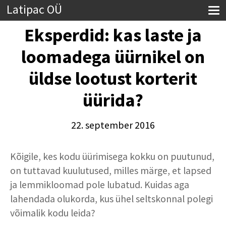
Latipac OÜ
Eksperdid: kas laste ja
loomadega üürnikel on
üldse lootust korterit
üürida?
22. september 2016
Kõigile, kes kodu üürimisega kokku on puutunud,
on tuttavad kuulutused, milles märge, et lapsed
ja lemmikloomad pole lubatud. Kuidas aga
lahendada olukorda, kus ühel seltskonnal polegi
võimalik kodu leida?