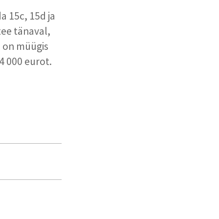
a 15c, 15d ja
ee tänaval,
us on müügis
4 000 eurot.