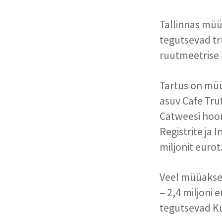
Tallinnas müü
tegutsevad trü
ruutmeetrise ä
Tartus on müü
asuv Cafe Truf
Catweesi hoon
Registrite ja
miljonit eurot
Veel müüakse 
– 2,4 miljoni 
tegutsevad Ku