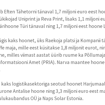
b Eften Tähetorni tänaval 1,7 miljoni euro eest ho
kikojad Uniprint ja Reva Print, lisaks 1,1 miljoni e
rihoone Türi tänaval ning 1,7 miljoni eest hoone L
gis kaks hoonet, üks Raekoja platsi ja Kompanii t
fe maja, mille eest küsitakse 1,8 miljonit eurot, ni
e, milles viimast aastat üürib ruume ka Põlluma
 Informatsiooni Amet (PRIA). Narva maantee hoone
.
kaks logistikasektoriga seotud hoonet Harjumaal
eurone Antalise hoone ning 3,3 miljoni euro eest m
lukaubandus OÜ ja Naps Solar Estonia.