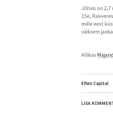
Jõhvis on 2,7
15e, Rakveres
mille eest küs
väiksem jaeka
Allikas
Majan
Eften Capital
LISA KOMMEN