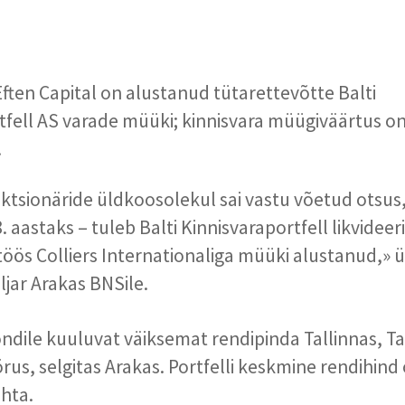
Eften Capital on alustanud tütarettevõtte Balti
tfell AS varade müüki; kinnisvara müügiväärtus o
.
ktsionäride üldkoosolekul sai vastu võetud otsus, 
. aastaks – tuleb Balti Kinnisvaraportfell likvidee
öös Colliers Internationaliga müüki alustanud,» ü
iljar Arakas BNSile.
ndile kuuluvat väiksemat rendipinda Tallinnas, Ta
rus, selgitas Arakas. Portfelli keskmine rendihind
hta.