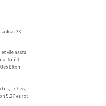
n kokku 23
et viie aasta
rida. Nüüd
tles Eften
rtus, Jõhvis,
 on 5,27 eurot