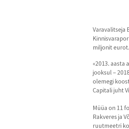
Varavalitseja 
Kinnisvarapor
miljonit eurot
«2013. aasta a
jooksul – 2018
olemegi koost
Capitali juht V
Müüa on 11 fo
Rakveres ja Võ
ruutmeetri ko