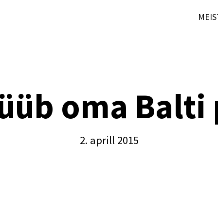
MEIS
üüb oma Balti p
2. aprill 2015