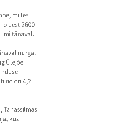
one, milles
uro eest 2600-
iimi tänaval.
änaval nurgal
ng Ülejõe
janduse
 hind on 4,2
, Tänassilmas
aja, kus