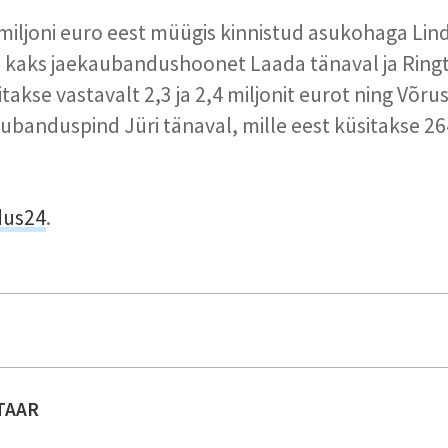
 miljoni euro eest müügis kinnistud asukohaga Lind
 kaks jaekaubandushoonet Laada tänaval ja Ringt
itakse vastavalt 2,3 ja 2,4 miljonit eurot ning Võr
ubanduspind Jüri tänaval, mille eest küsitakse 26
dus24
.
TAAR