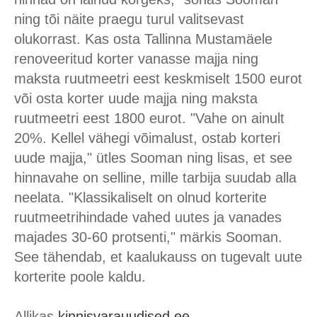
ning tõi näite praegu turul valitsevast
olukorrast. Kas osta Tallinna Mustamäele
renoveeritud korter vanasse majja ning
maksta ruutmeetri eest keskmiselt 1500 eurot
või osta korter uude majja ning maksta
ruutmeetri eest 1800 eurot. "Vahe on ainult
20%. Kellel vähegi võimalust, ostab korteri
uude majja," ütles Sooman ning lisas, et see
hinnavahe on selline, mille tarbija suudab alla
neelata. "Klassikaliselt on olnud korterite
ruutmeetrihindade vahed uutes ja vanades
majades 30-60 protsenti," märkis Sooman.
See tähendab, et kaalukauss on tugevalt uute
korterite poole kaldu.
Allikas
kinnisvarauudised.ee