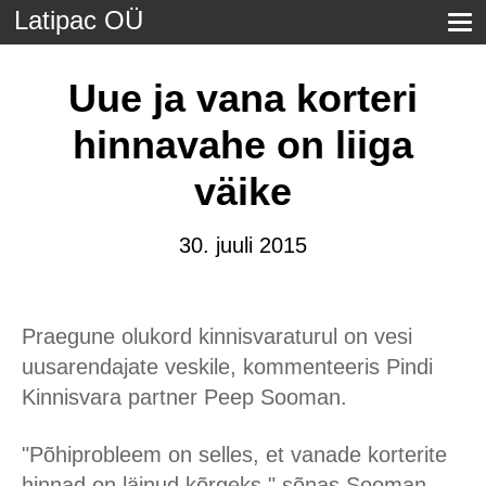
Latipac OÜ
Uue ja vana korteri
hinnavahe on liiga
väike
30. juuli 2015
Praegune olukord kinnisvaraturul on vesi
uusarendajate veskile, kommenteeris Pindi
Kinnisvara partner Peep Sooman.
"Põhiprobleem on selles, et vanade korterite
hinnad on läinud kõrgeks," sõnas Sooman