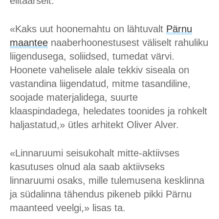
elitaarselt.
«Kaks uut hoonemahtu on lähtuvalt
Pärnu
maantee
naaberhoonestusest väliselt rahuliku
liigendusega, soliidsed, tumedat värvi.
Hoonete vahelisele alale tekkiv siseala on
vastandina liigendatud, mitme tasandiline,
soojade materjalidega, suurte
klaaspindadega, heledates toonides ja rohkelt
haljastatud,» ütles arhitekt Oliver Alver.
«Linnaruumi seisukohalt mitte-aktiivses
kasutuses olnud ala saab aktiivseks
linnaruumi osaks, mille tulemusena kesklinna
ja südalinna tähendus pikeneb pikki Pärnu
maanteed veelgi,» lisas ta.