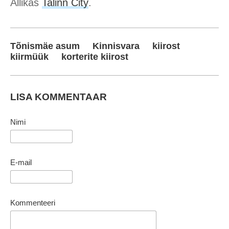
Allikas
Talinn City
.
Tõnismäe asum
Kinnisvara
kiirost
kiirmüük
korterite kiirost
LISA KOMMENTAAR
Nimi
E-mail
Kommenteeri