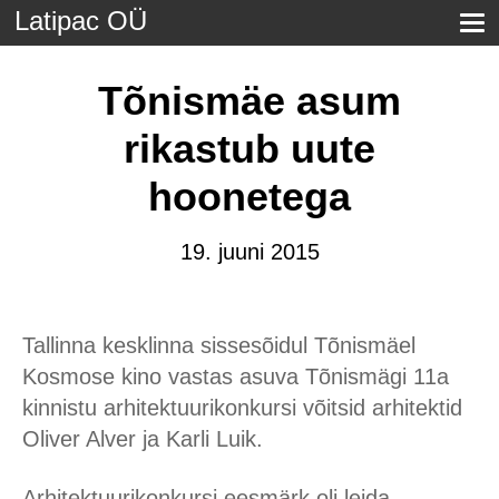
Latipac OÜ
Tõnismäe asum
rikastub uute
hoonetega
19. juuni 2015
Tallinna kesklinna sissesõidul Tõnismäel
Kosmose kino vastas asuva Tõnismägi 11a
kinnistu arhitektuurikonkursi võitsid arhitektid
Oliver Alver ja Karli Luik.
Arhitektuurikonkursi eesmärk oli leida