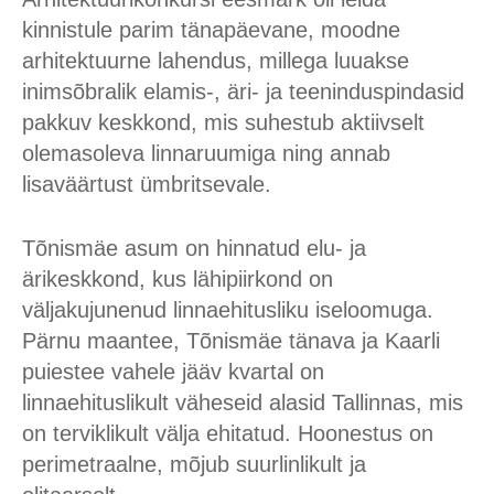
kinnistule parim tänapäevane, moodne
arhitektuurne lahendus, millega luuakse
inimsõbralik elamis-, äri- ja teeninduspindasid
pakkuv keskkond, mis suhestub aktiivselt
olemasoleva linnaruumiga ning annab
lisaväärtust ümbritsevale.
Tõnismäe asum on hinnatud elu- ja
ärikeskkond, kus lähipiirkond on
väljakujunenud linnaehitusliku iseloomuga.
Pärnu maantee, Tõnismäe tänava ja Kaarli
puiestee vahele jääv kvartal on
linnaehituslikult väheseid alasid Tallinnas, mis
on terviklikult välja ehitatud. Hoonestus on
perimetraalne, mõjub suurlinlikult ja