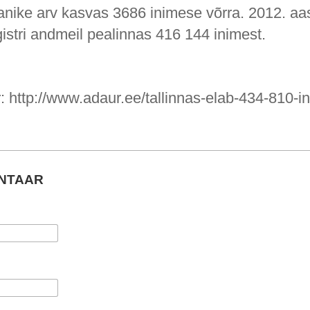
lanike arv kasvas 3686 inimese võrra. 2012. aas
istri andmeil pealinnas 416 144 inimest.
: http://www.adaur.ee/tallinnas-elab-434-810-i
ENTAAR