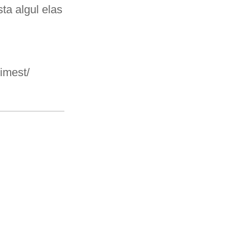
ta algul elas
nimest/