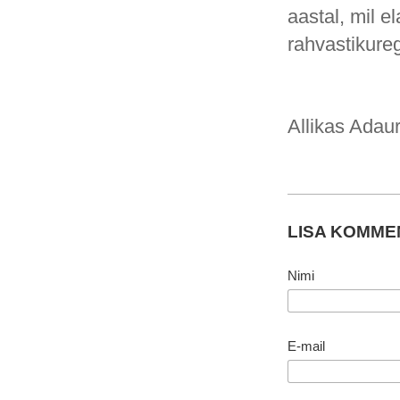
aastal, mil e
rahvastikureg
Allikas Adaur
LISA KOMM
Nimi
E-mail