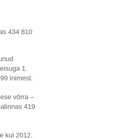
nas 434 810
dunud
eisuga 1.
899 inimest.
mese võrra –
ealinnas 419
e kui 2012.