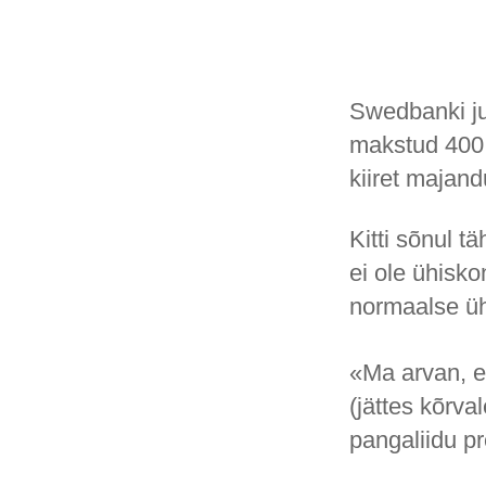
Swedbanki ju
makstud 400 
kiiret majand
Kitti sõnul 
ei ole ühisko
normaalse ü
«Ma arvan, e
(jättes kõrva
pangaliidu pr