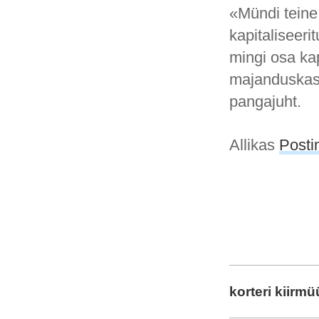
«Mündi teine
kapitaliseeri
mingi osa kap
majanduskasv
pangajuht.
Allikas
Post
korteri kiirm