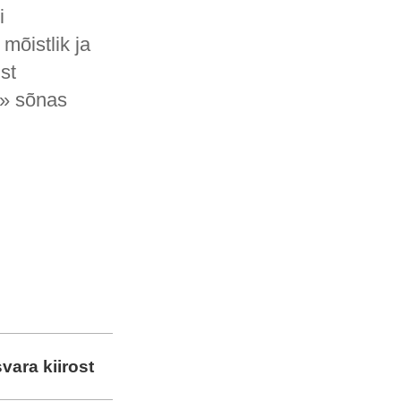
i
mõistlik ja
st
,» sõnas
svara kiirost