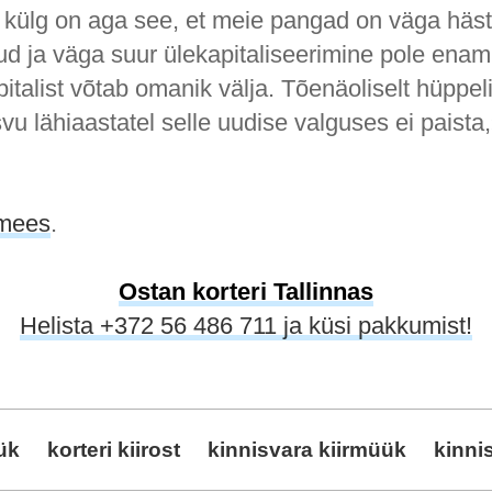
 külg on aga see, et meie pangad on väga häst
tud ja väga suur ülekapitaliseerimine pole enam 
italist võtab omanik välja. Tõenäoliselt hüppeli
u lähiaastatel selle uudise valguses ei paista
imees
.
Ostan korteri
Tallinnas
Helista +372 56 486 711 ja küsi pakkumist!
üük
korteri kiirost
kinnisvara kiirmüük
kinni