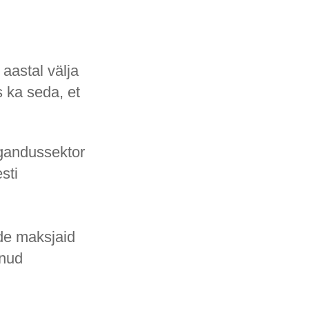
aastal välja
 ka seda, et
gandussektor
sti
de maksjaid
unud