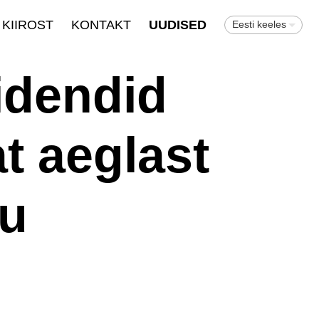
KIIROST
KONTAKT
UUDISED
Eesti keeles
idendid
t aeglast
u