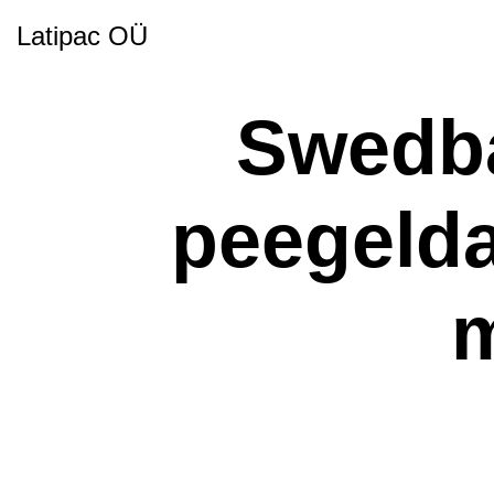
Latipac OÜ
Swedba
peegelda