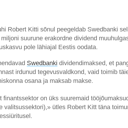
hi Robert Kitti sõnul peegeldab Swedbanki sel 
miljoni suurune erakordne dividend muuhulgas
uskasvu pole lähiajal Eestis oodata.
tähendavad
Swedbanki
dividendimaksed, et pan
nnast irdunud tegevusvaldkond, vaid toimib täie
hiskonna osana ja maksab makse.
t finantssektor on üks suuremaid tööjõumaksu
le valitsussektori),» ütles Robert Kitt täna toim
essiüritusel.