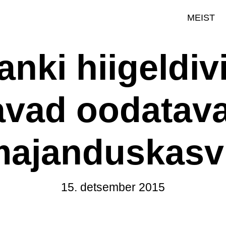
MEIST
nki hiigeldiv
vad oodatava
majanduskasv
15. detsember 2015