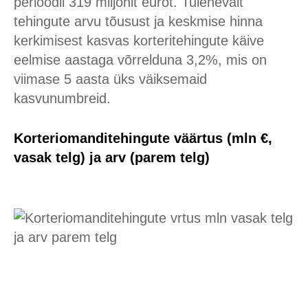
perioodil 319 miljonit eurot. Tulenevalt
tehingute arvu tõusust ja keskmise hinna
kerkimisest kasvas korteritehingute käive
eelmise aastaga võrrelduna 3,2%, mis on
viimase 5 aasta üks väiksemaid
kasvunumbreid.
Korteriomanditehingute väärtus (mln €,
vasak telg) ja arv (parem telg)