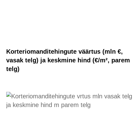
Korteriomanditehingute väärtus (mln €,
vasak telg) ja keskmine hind (€/m², parem
telg)