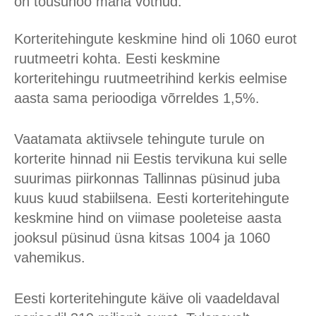
on tõusuhoo maha võtnud.
Korteritehingute keskmine hind oli 1060 eurot
ruutmeetri kohta. Eesti keskmine
korteritehingu ruutmeetrihind kerkis eelmise
aasta sama perioodiga võrreldes 1,5%.
Vaatamata aktiivsele tehingute turule on
korterite hinnad nii Eestis tervikuna kui selle
suurimas piirkonnas Tallinnas püsinud juba
kuus kuud stabiilsena. Eesti korteritehingute
keskmine hind on viimase pooleteise aasta
jooksul püsinud üsna kitsas 1004 ja 1060
vahemikus.
Eesti korteritehingute käive oli vaadeldaval