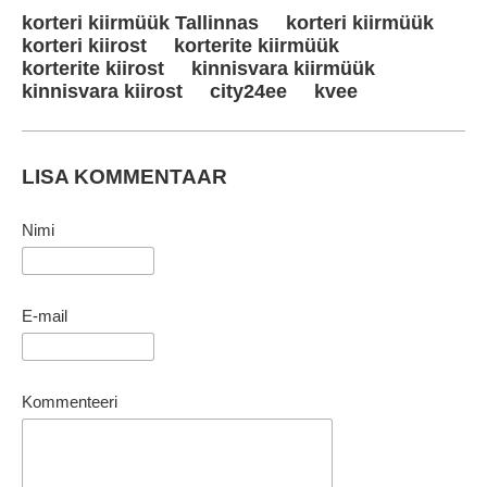
korteri kiirmüük Tallinnas
korteri kiirmüük
korteri kiirost
korterite kiirmüük
korterite kiirost
kinnisvara kiirmüük
kinnisvara kiirost
city24ee
kvee
LISA KOMMENTAAR
Nimi
E-mail
Kommenteeri