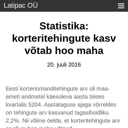
Latipac OÜ
Statistika:
korteritehingute kasv
võtab hoo maha
20. juuli 2016
Eesti korteriomanditehingute arv oli maa-
ameti andmetel käesoleva aasta teises
kvartalis 5204. Aastataguse ajaga võrreldes
on tehingute arv kasvanud tagasihoidliku
2,2%. Nii võime öelda, et korteritehingute arv