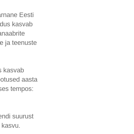
arnane Eesti
andus kasvab
anaabrite
 ja teenuste
s kasvab
ootused aasta
dses tempos:
endi suurust
 kasvu.