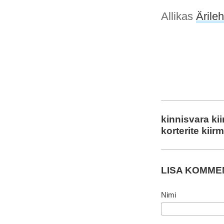
Allikas
Ärileh
kinnisvara ki
korterite kiir
LISA KOMM
Nimi