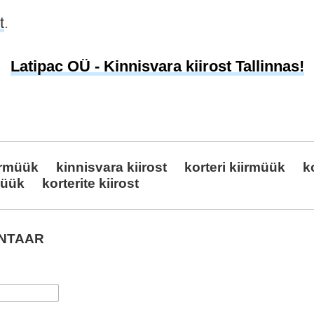
t
.
Latipac OÜ - Kinnisvara kiirost Tallinnas!
irmüük
kinnisvara kiirost
korteri kiirmüük
k
müük
korterite kiirost
ENTAAR