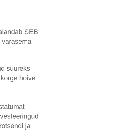
u alandab SEB
i varasema
ud suureks
 kõrge hõive
ustatumat
nvesteeringud
rotsendi ja