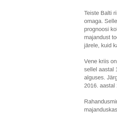
Teiste Balti
omaga. Selle
prognoosi koh
majandust to
järele, kuid 
Vene kriis o
sellel aasta
alguses. Järg
2016. aastal 
Rahandusmini
majanduskasv