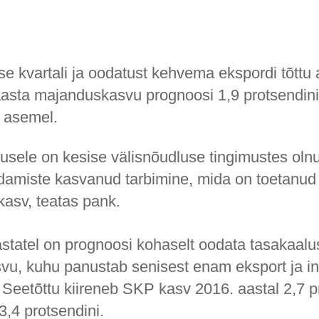
e kvartali ja oodatust kehvema ekspordi tõtt
aasta majanduskasvu prognoosi 1,9 protsendin
i asemel.
usele on kesise välisnõudluse tingimustes oln
damiste kasvanud tarbimine, mida on toetanud
akasv, teatas pank.
astatel on prognoosi kohaselt oodata tasakaal
u, kuhu panustab senisest enam eksport ja i
 Seetõttu kiireneb SKP kasv 2016. aastal 2,7 p
3,4 protsendini.