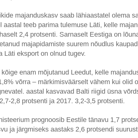
 riikide majanduskasv saab lähiaastatel olema s
l aastal teeb parima tulemuse Läti, kelle maj
aselt 2,4 protsenti. Sarnaselt Eestiga on lõun
etanud majapidamiste suurem nõudlus kaupade
ka Läti eksport on olnud tugev.
n kõige enam mõjutanud Leedut, kelle majandu
l 1,8% võrra – märkimisväärselt vähem kui olid 
nevatel. aastal kasvavad Balti riigid üsna võr
2,7-2,8 protsenti ja 2017. 3,2-3,5 protsenti.
steerium prognoosib Eestile tänavu 1,7 prots
u ja järgmiseks aastaks 2,6 protsendi suurust