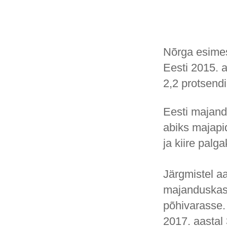
Nõrga esimes
Eesti 2015. 
2,2 protsend
Eesti majand
abiks majapi
ja kiire palg
Järgmistel a
majanduskasv
põhivarasse.
2017. aastal 