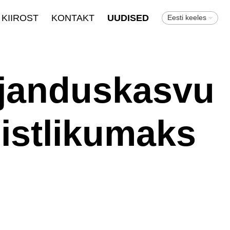
KIIROST
KONTAKT
UUDISED
Eesti keeles
janduskasvu
istlikumaks