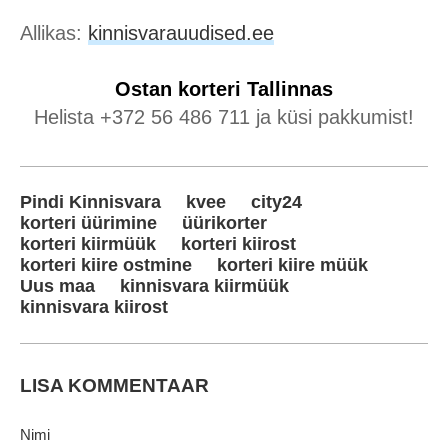
Allikas:
kinnisvarauudised.ee
Ostan korteri
Tallinnas
Helista +372 56 486 711 ja küsi pakkumist!
Pindi Kinnisvara
kvee
city24
korteri üürimine
üürikorter
korteri kiirmüük
korteri kiirost
korteri kiire ostmine
korteri kiire müük
Uus maa
kinnisvara kiirmüük
kinnisvara kiirost
LISA KOMMENTAAR
Nimi