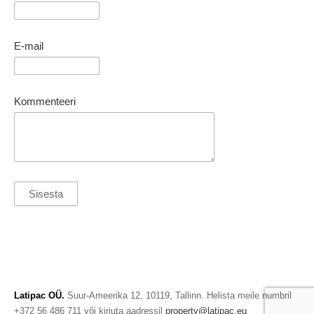
E-mail
Kommenteeri
Latipac OÜ.
Suur-Ameerika 12, 10119, Tallinn. Helista meile numbril
+372 56 486 711 või kirjuta aadressil
property@latipac.eu