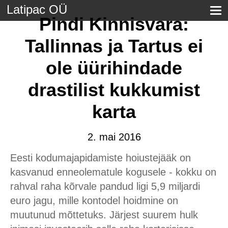
Latipac OÜ
Pindi Kinnisvara:
Tallinnas ja Tartus ei
ole üürihindade
drastilist kukkumist
karta
2. mai 2016
Eesti kodumajapidamiste hoiustejääk on
kasvanud enneolematule kogusele - kokku on
rahval raha kõrvale pandud ligi 5,9 miljardi
euro jagu, mille kontodel hoidmine on
muutunud mõttetuks. Järjest suurem hulk