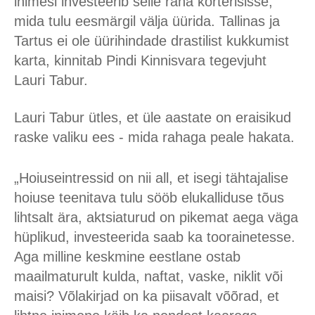
inimesi investeerib selle raha korterisisse,
mida tulu eesmärgil välja üürida. Tallinas ja
Tartus ei ole üürihindade drastilist kukkumist
karta, kinnitab Pindi Kinnisvara tegevjuht
Lauri Tabur.
Lauri Tabur ütles, et üle aastate on eraisikud
raske valiku ees - mida rahaga peale hakata.
„Hoiuseintressid on nii all, et isegi tähtajalise
hoiuse teenitava tulu sööb elukalliduse tõus
lihtsalt ära, aktsiaturud on pikemat aega väga
hüplikud, investeerida saab ka toorainetesse.
Aga milline keskmine eestlane ostab
maailmaturult kulda, naftat, vaske, niklit või
maisi? Võlakirjad on ka piisavalt võõrad, et