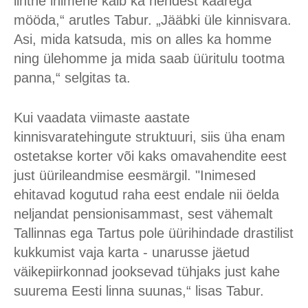
lihtne inimene käib ka nendest kaarega
mööda,“ arutles Tabur. „Jääbki üle kinnisvara.
Asi, mida katsuda, mis on alles ka homme
ning ülehomme ja mida saab üüritulu tootma
panna,“ selgitas ta.
Kui vaadata viimaste aastate
kinnisvaratehingute struktuuri, siis üha enam
ostetakse korter või kaks omavahendite eest
just üürileandmise eesmärgil. "Inimesed
ehitavad kogutud raha eest endale nii öelda
neljandat pensionisammast, sest vähemalt
Tallinnas ega Tartus pole üürihindade drastilist
kukkumist vaja karta - unarusse jäetud
väikepiirkonnad jooksevad tühjaks just kahe
suurema Eesti linna suunas,“ lisas Tabur.