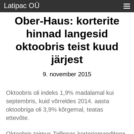
Latipac OÜ
Ober-Haus: korterite
hinnad langesid
oktoobris teist kuud
järjest
9. november 2015
Oktoobris oli indeks 1,9% madalamal kui
septembris, kuid võrreldes 2014. aasta
oktoobriga oli 3,9% kõrgemal, teatas
ettevõte.
Oktoobris toimus Tallinnas korteriomanditega