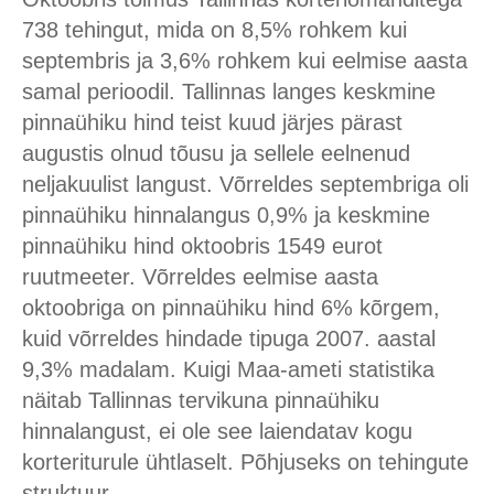
738 tehingut, mida on 8,5% rohkem kui
septembris ja 3,6% rohkem kui eelmise aasta
samal perioodil. Tallinnas langes keskmine
pinnaühiku hind teist kuud järjes pärast
augustis olnud tõusu ja sellele eelnenud
neljakuulist langust. Võrreldes septembriga oli
pinnaühiku hinnalangus 0,9% ja keskmine
pinnaühiku hind oktoobris 1549 eurot
ruutmeeter. Võrreldes eelmise aasta
oktoobriga on pinnaühiku hind 6% kõrgem,
kuid võrreldes hindade tipuga 2007. aastal
9,3% madalam. Kuigi Maa-ameti statistika
näitab Tallinnas tervikuna pinnaühiku
hinnalangust, ei ole see laiendatav kogu
korteriturule ühtlaselt. Põhjuseks on tehingute
struktuur.