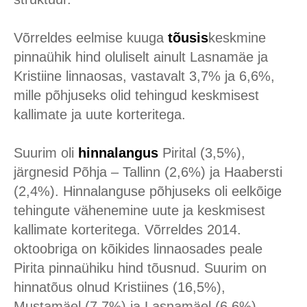
Võrreldes eelmise kuuga
tõusis
keskmine
pinnaühik hind oluliselt ainult Lasnamäe ja
Kristiine linnaosas, vastavalt 3,7% ja 6,6%,
mille põhjuseks olid tehingud keskmisest
kallimate ja uute korteritega.
Suurim oli
hinnalangus
Pirital (3,5%),
järgnesid Põhja – Tallinn (2,6%) ja Haabersti
(2,4%). Hinnalanguse põhjuseks oli eelkõige
tehingute vähenemine uute ja keskmisest
kallimate korteritega. Võrreldes 2014.
oktoobriga on kõikides linnaosades peale
Pirita pinnaühiku hind tõusnud. Suurim on
hinnatõus olnud Kristiines (16,5%),
Mustamäel (7,7%) ja Lasnamäel (6,6%).