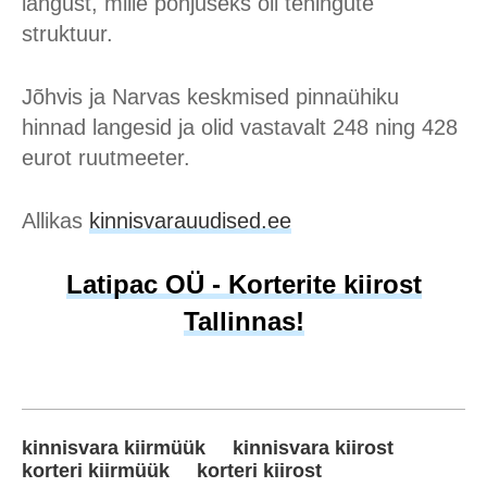
langust, mille põhjuseks oli tehingute
struktuur.
Jõhvis ja Narvas keskmised pinnaühiku
hinnad langesid ja olid vastavalt 248 ning 428
eurot ruutmeeter.
Allikas
kinnisvarauudised.ee
Latipac OÜ - Korterite kiirost
Tallinnas!
kinnisvara kiirmüük
kinnisvara kiirost
korteri kiirmüük
korteri kiirost