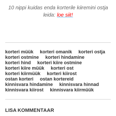
10 nippi kuidas enda korterile kiiremini ostja
leida:
loe siit!
korteri müük
korteri omanik
korteri ostja
korteri ostmine
korteri hindamine
korteri hind
korteri kiire ostmine
korteri kiire müük
korteri ost
korteri kiirmüük
korteri kiirost
ostan korteri
ostan kortereid
kinnisvara hindamine
kinnisvara hinnad
kinnisvara kiirost
kinnisvara kiirmüük
LISA KOMMENTAAR