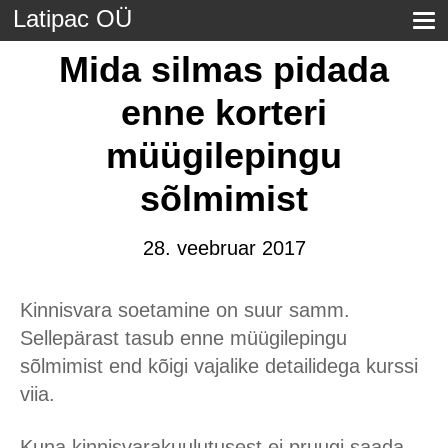
Latipac OÜ
Mida silmas pidada
enne korteri
müügilepingu
sõlmimist
28. veebruar 2017
Kinnisvara soetamine on suur samm.
Sellepärast tasub enne müügilepingu
sõlmimist end kõigi vajalike detailidega kurssi
viia.
Kuna kinnisvarakuulutusest ei pruugi saada