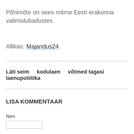
Põhimõte on sees mitme Eesti erakonna
valimislubadustes.
Allikas:
Majandus24
.
Läti seim
kodulaen
võtmed tagasi
laenupoliitika
LISA KOMMENTAAR
Nimi