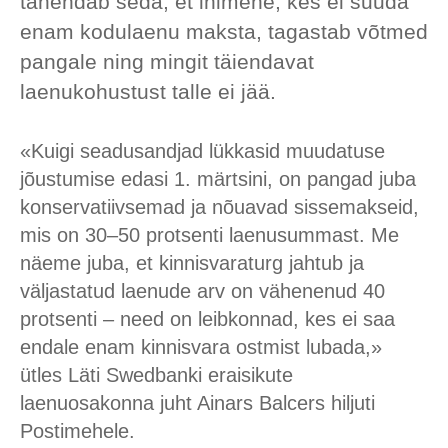
tähendab seda, et inimene, kes ei suuda
enam kodulaenu maksta, tagastab võtmed
pangale ning mingit täiendavat
laenukohustust talle ei jää.
«Kuigi seadusandjad lükkasid muudatuse
jõustumise edasi 1. märtsini, on pangad juba
konservatiivsemad ja nõuavad sissemakseid,
mis on 30–50 protsenti laenusummast. Me
näeme juba, et kinnisvaraturg jahtub ja
väljastatud laenude arv on vähenenud 40
protsenti – need on leibkonnad, kes ei saa
endale enam kinnisvara ostmist lubada,»
ütles Läti Swedbanki eraisikute
laenuosakonna juht Ainars Balcers hiljuti
Postimehele.