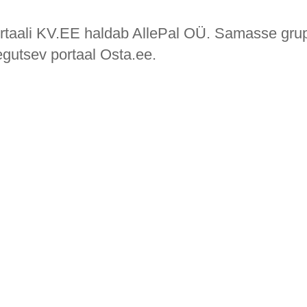
rtaali KV.EE haldab AllePal OÜ. Samasse gru
egutsev portaal Osta.ee.