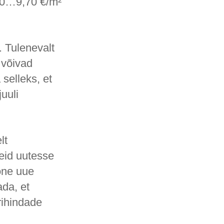
,40…9,70 €/m²
. Tulenevalt
 võivad
selleks, et
uuli
lt
reid uutesse
õne uue
ada, et
rihindade