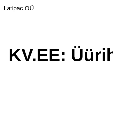
Latipac OÜ
KV.EE: Üürih