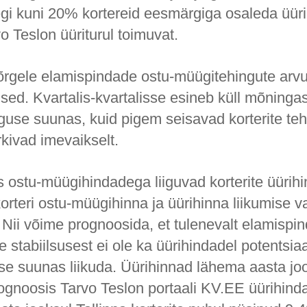
egi kuni 20% kortereid eesmärgiga osaleda üüriä
vo Teslon üüriturul toimuvat.
rgele elamispindade ostu-müügitehingute arvu
lsed. Kvartalis-kvartalisse esineb küll mõninga
nguse suunas, kuid pigem seisavad korterite te
rkivad imevaikselt.
s ostu-müügihindadega liiguvad korterite üürih
 korteri ostu-müügihinna ja üürihinna liikumise v
 Nii võime prognoosida, et tulenevalt elamispi
stabiilsusest ei ole ka üürihindadel potentsiaa
se suunas liikuda. Üürihinnad lähema aasta jo
rognoosis Tarvo Teslon portaali KV.EE üürihind