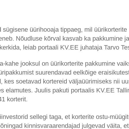
sügisene üürihooaja tippaeg, mil üürikorterite
ureneb. Nõudluse kõrval kasvab ka pakkumine ja
kerkida, leiab portaali KV.EE juhataja Tarvo Te
a-kahe jooksul on üürikorterite pakkumine vaik
ripakkumist suurendavad eelkõige eraisikutes
d, kes soetavad kortereid väljaüürimiseks nii 
 elamutes. Juulis pakuti portaalis KV.EE Talli
1 korterit.
iinvestorid sellegi taga, et korterite ostu-müügi
õningad kinnisvaraarendajad julgevad väita, et 