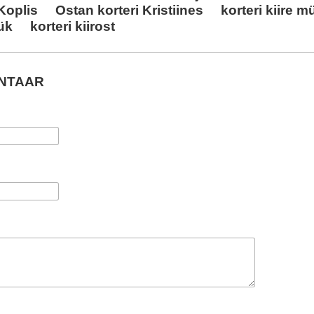
 Koplis
Ostan korteri Kristiines
korteri kiire 
üük
korteri kiirost
ENTAAR