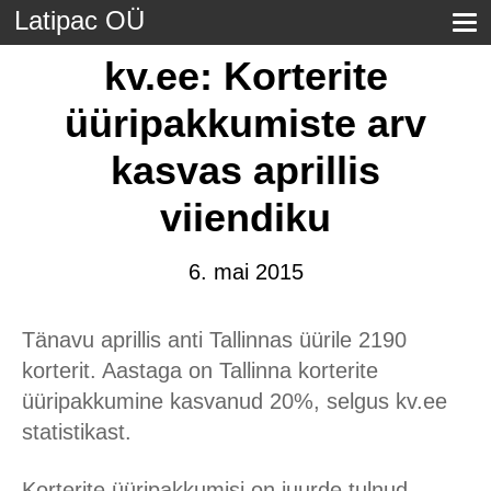
Latipac OÜ
kv.ee: Korterite
üüripakkumiste arv
kasvas aprillis
viiendiku
6. mai 2015
Tänavu aprillis anti Tallinnas üürile 2190
korterit. Aastaga on Tallinna korterite
üüripakkumine kasvanud 20%, selgus kv.ee
statistikast.
Korterite üüripakkumisi on juurde tulnud