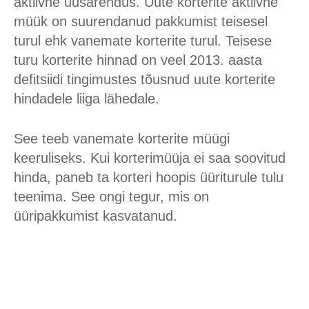
aktiivne uusarendus. Uute korterite aktiivne
müük on suurendanud pakkumist teisesel
turul ehk vanemate korterite turul. Teisese
turu korterite hinnad on veel 2013. aasta
defitsiidi tingimustes tõusnud uute korterite
hindadele liiga lähedale.
See teeb vanemate korterite müügi
keeruliseks. Kui korterimüüja ei saa soovitud
hinda, paneb ta korteri hoopis üüriturule tulu
teenima. See ongi tegur, mis on
üüripakkumist kasvatanud.