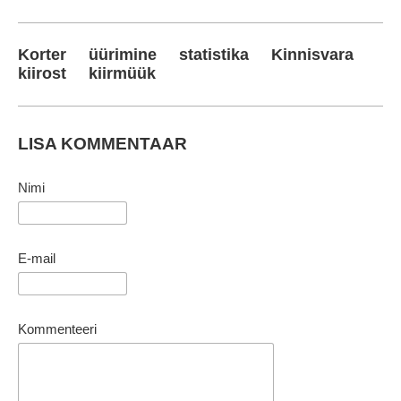
Korter
üürimine
statistika
Kinnisvara
kiirost
kiirmüük
LISA KOMMENTAAR
Nimi
E-mail
Kommenteeri