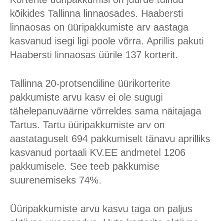
kõikides Tallinna linnaosades. Haabersti
linnaosas on üüripakkumiste arv aastaga
kasvanud isegi ligi poole võrra. Aprillis pakuti
Haabersti linnaosas üürile 137 korterit.
Tallinna 20-protsendiline üürikorterite
pakkumiste arvu kasv ei ole sugugi
tähelepanuväärne võrreldes sama näitajaga
Tartus. Tartu üüripakkumiste arv on
aastataguselt 694 pakkumiselt tänavu aprilliks
kasvanud portaali KV.EE andmetel 1206
pakkumisele. See teeb pakkumise
suurenemiseks 74%.
Üüripakkumiste arvu kasvu taga on paljus