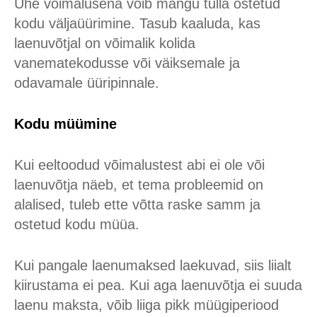
Ühe võimalusena võib mängu tulla ostetud
kodu väljaüürimine. Tasub kaaluda, kas
laenuvõtjal on võimalik kolida
vanematekodusse või väiksemale ja
odavamale üüripinnale.
Kodu müümine
Kui eeltoodud võimalustest abi ei ole või
laenuvõtja näeb, et tema probleemid on
alalised, tuleb ette võtta raske samm ja
ostetud kodu müüa.
Kui pangale laenumaksed laekuvad, siis liialt
kiirustama ei pea. Kui aga laenuvõtja ei suuda
laenu maksta, võib liiga pikk müügiperiood