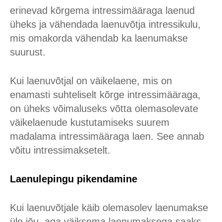
erinevad kõrgema intressimääraga laenud
üheks ja vähendada laenuvõtja intressikulu,
mis omakorda vähendab ka laenumakse
suurust.
Kui laenuvõtjal on väikelaene, mis on
enamasti suhteliselt kõrge intressimääraga,
on üheks võimaluseks võtta olemasolevate
väikelaenude kustutamiseks suurem
madalama intressimääraga laen. See annab
võitu intressimaksetelt.
Laenulepingu pikendamine
Kui laenuvõtjale käib olemasolev laenumakse
üle jõu, aga väiksema laenumaksega saaks