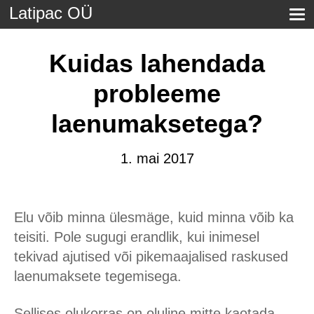
Latipac OÜ
Kuidas lahendada
probleeme
laenumaksetega?
1. mai 2017
Elu võib minna ülesmäge, kuid minna võib ka
teisiti. Pole sugugi erandlik, kui inimesel
tekivad ajutised või pikemaajalised raskused
laenumaksete tegemisega.
Sellises olukorras on oluline mitte kaotada