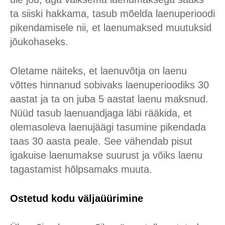
ta siiski hakkama, tasub mõelda laenuperioodi
pikendamisele nii, et laenumaksed muutuksid
jõukohaseks.
Oletame näiteks, et laenuvõtja on laenu
võttes hinnanud sobivaks laenuperioodiks 30
aastat ja ta on juba 5 aastat laenu maksnud.
Nüüd tasub laenuandjaga läbi rääkida, et
olemasoleva laenujäägi tasumine pikendada
taas 30 aasta peale. See vähendab pisut
igakuise laenumakse suurust ja võiks laenu
tagastamist hõlpsamaks muuta.
Ostetud kodu väljaüürimine