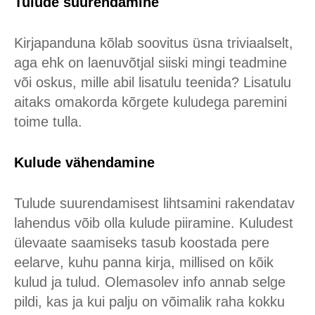
Tulude suurendamine
Kirjapanduna kõlab soovitus üsna triviaalselt,
aga ehk on laenuvõtjal siiski mingi teadmine
või oskus, mille abil lisatulu teenida? Lisatulu
aitaks omakorda kõrgete kuludega paremini
toime tulla.
Kulude vähendamine
Tulude suurendamisest lihtsamini rakendatav
lahendus võib olla kulude piiramine. Kuludest
ülevaate saamiseks tasub koostada pere
eelarve, kuhu panna kirja, millised on kõik
kulud ja tulud. Olemasolev info annab selge
pildi, kas ja kui palju on võimalik raha kokku