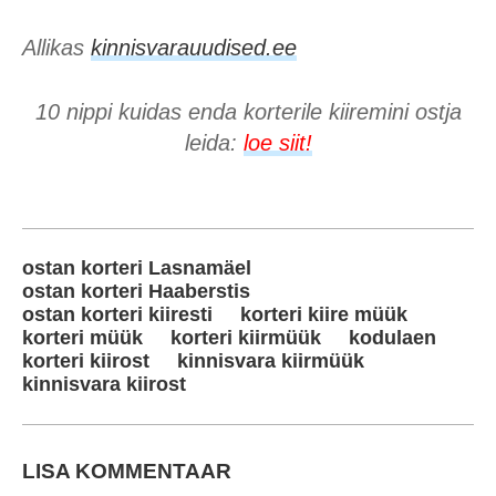
Allikas
kinnisvarauudised.ee
10 nippi kuidas enda korterile kiiremini ostja
leida:
loe siit!
ostan korteri Lasnamäel
ostan korteri Haaberstis
ostan korteri kiiresti
korteri kiire müük
korteri müük
korteri kiirmüük
kodulaen
korteri kiirost
kinnisvara kiirmüük
kinnisvara kiirost
LISA KOMMENTAAR