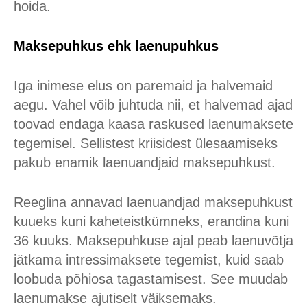
hoida.
Maksepuhkus ehk laenupuhkus
Iga inimese elus on paremaid ja halvemaid
aegu. Vahel võib juhtuda nii, et halvemad ajad
toovad endaga kaasa raskused laenumaksete
tegemisel. Sellistest kriisidest ülesaamiseks
pakub enamik laenuandjaid maksepuhkust.
Reeglina annavad laenuandjad maksepuhkust
kuueks kuni kaheteistkümneks, erandina kuni
36 kuuks. Maksepuhkuse ajal peab laenuvõtja
jätkama intressimaksete tegemist, kuid saab
loobuda põhiosa tagastamisest. See muudab
laenumakse ajutiselt väiksemaks.