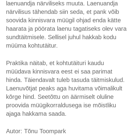
laenuandja närviliseks muuta. Laenuandja
närvilisus tähendab siin seda, et pank võib
soovida kinnisvara müügil ohjad enda kätte
haarata ja pöörata laenu tagatiseks olev vara
sundtäitmisele. Sellisel juhul hakkab kodu
müüma kohtutäitur.
Praktika näitab, et kohtutäituri kaudu
müüdava kinnisvara eest ei saa parimat
hinda. Täiendavalt tuleb tasuda täitmiskulud.
Laenuvõtjat peaks aga huvitama võimalikult
kõrge hind. Seetõttu on äärmiselt oluline
proovida müügikorraldusega ise mõistliku
ajaga hakkama saada.
Autor: Tõnu Toompark