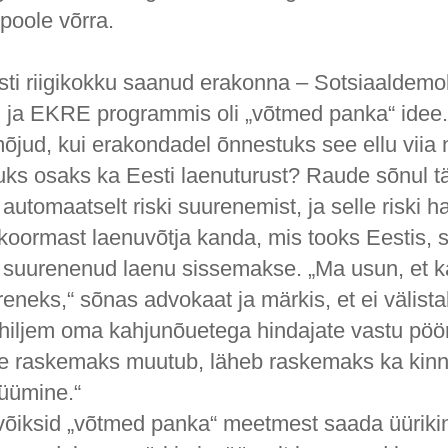
poole võrra.
ti riigikokku saanud erakonna – Sotsiaaldemo
ja EKRE programmis oli „võtmed panka“ idee. 
mõjud, kui erakondadel õnnestuks see ellu viia
ks osaks ka Eesti laenuturust? Raude sõnul 
automaatselt riski suurenemist, ja selle riski 
koormast laenuvõtja kanda, mis tooks Eestis, s
 suurenenud laenu sissemakse. „Ma usun, et k
eneks,“ sõnas advokaat ja märkis, et ei välista
hiljem oma kahjunõuetega hindajate vastu pöö
e raskemaks muutub, läheb raskemaks ka kinn
üümine.“
õiksid „võtmed panka“ meetmest saada üüriki