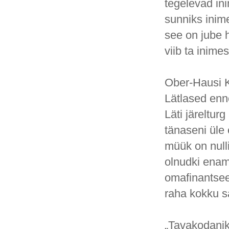
tegelevad in
sunniks inime
see on jube 
viib ta inime
Ober-Hausi K
Lätlased en
Läti järeltur
tänaseni üle 
müük on nulli
olnudki enam
omafinantseer
raha kokku s
„Tavakodanik