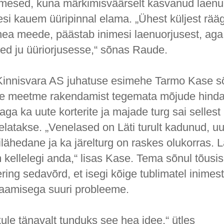
imesed, kuna märkimisväärselt kasvanud laen
si kauem üüripinnal elama. „Ühest küljest rääg
hea meede, päästab inimesi laenuorjusest, aga 
sed ju üüriorjusesse,“ sõnas Raude.
innisvara AS juhatuse esimehe Tarmo Kase sõ
ne meetme rakendamist tegemata mõjude hinda
g aga ka uute korterite ja majade turg sai sellest
elatakse. „Venelased on Läti turult kadunud, uut
lähedane ja ka järelturg on raskes olukorras. 
 kellelegi anda,“ lisas Kase. Tema sõnul tõusis
ing sedavõrd, et isegi kõige tublimatel inimest
aamisega suuri probleeme.
ule tänavalt tunduks see hea idee,“ ütles