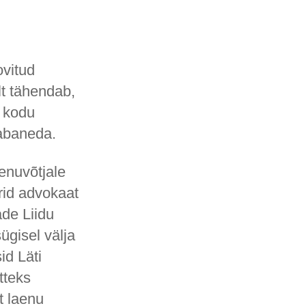
ovitud
lt tähendab,
s kodu
vabaneda.
aenuvõtjale
rid advokaat
de Liidu
sügisel välja
id Läti
tteks
t laenu