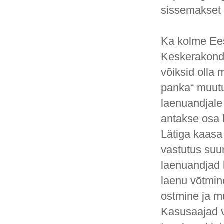
sissemakset 
Ka kolme Ees
Keskerakond 
võiksid olla 
panka“ muutu
laenuandjale 
antakse osa 
Lätiga kaasa
vastutus suur
laenuandjad 
laenu võtmin
ostmine ja m
Kasusaajad v