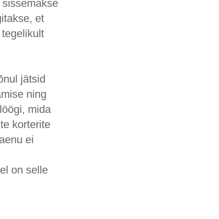
u sissemakse
itakse, et
tegelikult
nul jätsid
mise ning
 löögi, mida
e korterite
Laenu ei
el on selle