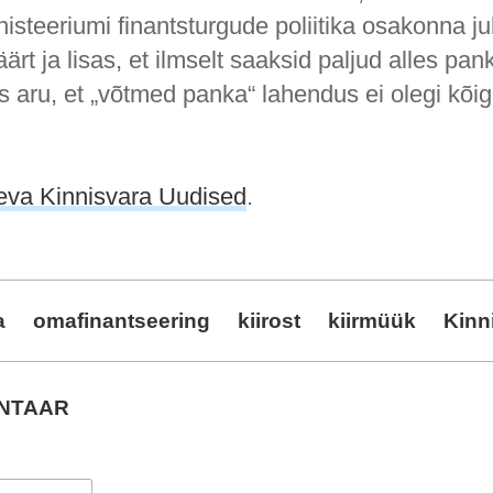
steeriumi finantsturgude poliitika osakonna ju
t ja lisas, et ilmselt saaksid paljud alles pan
 aru, et „võtmed panka“ lahendus ei olegi kõi
eva Kinnisvara Uudised
.
a
omafinantseering
kiirost
kiirmüük
Kinn
ENTAAR