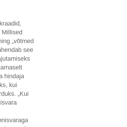
kraadid,
Millised
 ning „võtmed
tähendab see
hajutamiseks
arnaselt
a hindaja
ks, kui
rduks. „Kui
isvara
nnisvaraga