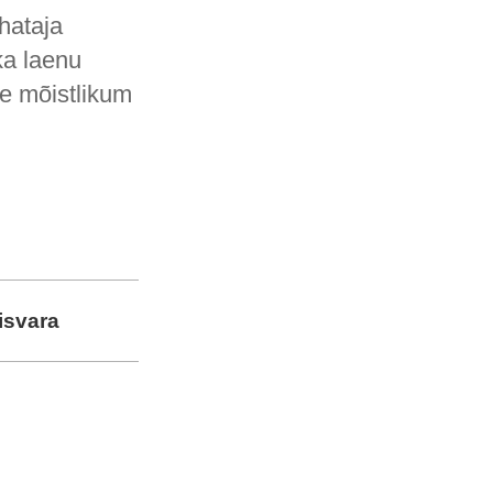
hataja
ka laenu
ge mõistlikum
isvara