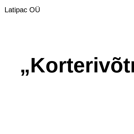
Latipac OÜ
„Korterivõ