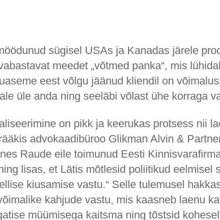
 möödunud sügisel USAs ja Kanadas järele pro
 vabastavat meedet „võtmed panka“, mis lühida
luaseme eest võlgu jäänud kliendil on võimalu
le üle anda ning seeläbi võlast ühe korraga 
liseerimine on pikk ja keerukas protsess nii l
 rääkis advokaadibüroo Glikman Alvin & Partne
nes Raude eile toimunud Eesti Kinnisvarafirma
ning lisas, et Lätis mõtlesid poliitikud eelmisel 
ellise kiusamise vastu.“ Selle tulemusel hakkas
õimalike kahjude vastu, mis kaasneb laenu ka
gatise müümisega kaitsma ning tõstsid kohesel