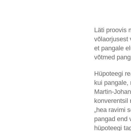
Läti proovis
võlaorjusest
et pangale e
võtmed panga
Hüpoteegi rea
kui pangale,
Martin-Johan
konverentsil 
„hea ravimi s
pangad end v
hüpoteegi ta