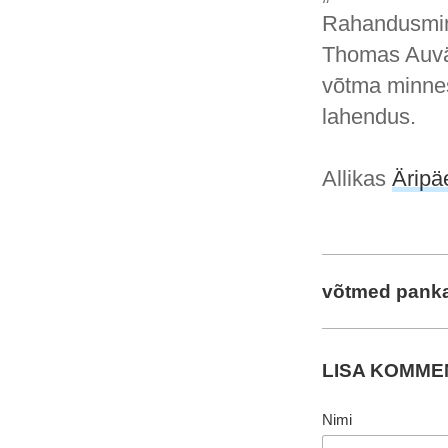
Rahandusmini
Thomas Auväär
võtma minnes
lahendus.
Allikas
Äripä
võtmed pank
LISA KOMM
Nimi