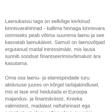
Laenukasvu taga on eelkõige kerkinud
kinnisvarahinnad - kallima hinnaga kinnisvara
ostmiseks peab võtma suurema laenu ja see
kasvatab laenukäivet. Samuti on laenuvõtjaid
ergutanud madal intressimäär, mis lausa
sunnib soodsat finantseerimisvõimalust ära
kasutama.
Oma osa laenu- ja elamispindade turu
aktiivsuse juures on kõrgel tarbijakindlusel,
mis ei lase end heidutada ei Euroopa
majandus- ja finantskriisist, Kreeka
valimistest, madalast naftahinnast ega