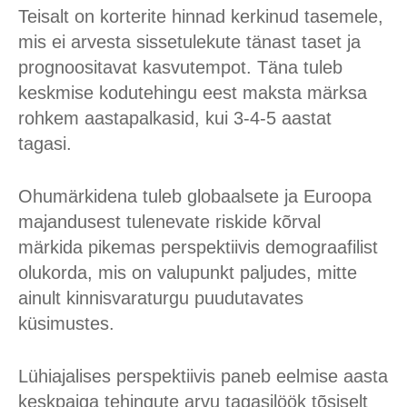
Teisalt on korterite hinnad kerkinud tasemele,
mis ei arvesta sissetulekute tänast taset ja
prognoositavat kasvutempot. Täna tuleb
keskmise kodutehingu eest maksta märksa
rohkem aastapalkasid, kui 3-4-5 aastat
tagasi.
Ohumärkidena tuleb globaalsete ja Euroopa
majandusest tulenevate riskide kõrval
märkida pikemas perspektiivis demograafilist
olukorda, mis on valupunkt paljudes, mitte
ainult kinnisvaraturgu puudutavates
küsimustes.
Lühiajalises perspektiivis paneb eelmise aasta
keskpaiga tehingute arvu tagasilöök tõsiselt