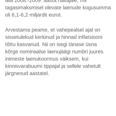
alla 2008.-2009. aasta näitajale, mil
tagasimaksmisel olevate laenude kogusumma
oli 6,1-6,2 miljardit eurot.
Arvestama peame, et vahepealsel ajal on
sissetulekud kerkinud ja hinnad inflatsiooni
tõttu kasvanud. Nii on isegi tänase üsna
kõrge nominaalse laenujäägi numbri juures
inimeste laenukoormus väiksem, kui
kinnisvarabuumi tippajal ja sellele vahetult
järgnenud aastatel.