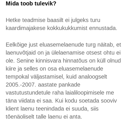
Mida toob tulevik?
Hetke teadmise baasilt ei julgeks turu
kaardimajakese kokkukukkumist ennustada.
Eelkõige just eluasemelaenude turg näitab, et
laenuvõtjaid on ja ülelaenamise otsest ohtu ei
ole. Senine kinnisvara hinnatõus on küll olnud
kiire ja selles on osa eluasemelaenude
tempokal väljastamisel, kuid analoogselt
2005.-2007. aastate pankade
vastutustundetule raha laialiloopimisele me
täna viidata ei saa. Kui kodu soetada sooviv
klient laenu teenindada ei suuda, siis
tõenäoliselt talle laenu ei anta.