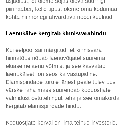
asjaolust, et oleme sõjas oleva suurriigi
piirinaaber, kelle tipust oleme oma kodumaa
kohta nii mõnegi ähvardava noodi kuulnud.
Laenukäive kergitab kinnisvarahindu
Kui eelpool sai märgitud, et kinnisvara
hinnatõus nõuab laenuvõtjatel suurema
eluasemelaenu võtmist ja see kasvatab
laenukäivet, on seos ka vastupidine.
Elamispindade turule järjest peale tulev uus
värske raha mass suurendab koduostjate
valmidust ostutehingut teha ja see omakorda
kergitab elamispindade hindu.
Koduostjate kõrval on ilma teinud investorid,