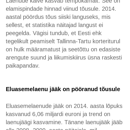
Laenude käive kasvab tempokamalt. See on
elamispindade hinnad viinud tõusule. 2014.
aastal pöördus tõus siiski languseks, mis
sellest, et statistika näitajad langust ei
peegelda. Vägisi tundub, et Eesti ehk
tegelikult peamiselt Tallinna-Tartu korteriturul
on hulk määramatust ja seetõttu on edasiste
arengute suund ja liikumiskiirus üsna raskesti
paikapandav.
Eluasemelaenu jääk on pööranud tõusule
Eluasemelaenude jääk on 2014. aasta lõpuks
kasvanud 6,06 miljardi euroni ja trend on
laenujäägi kasvamine. Tänane laenujääk jääb