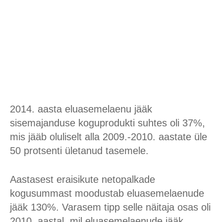
2014. aasta eluasemelaenu jääk
sisemajanduse koguprodukti suhtes oli 37%,
mis jääb oluliselt alla 2009.-2010. aastate üle
50 protsenti ületanud tasemele.
Aastasest eraisikute netopalkade
kogusummast moodustab eluasemelaenude
jääk 130%. Varasem tipp selle näitaja osas oli
2010. aastal, mil eluasemelaenude jääk