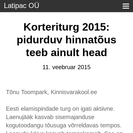
Latipac OÜ
Korteriturg 2015:
pidurduv hinnatõus
teeb ainult head
11. veebruar 2015
Tõnu Toompark, Kinnisvarakool.ee
Eesti elamispindade turg on igati aktiivne.
Laenujääk kasvab sisemajanduse
kogutoodangu tõusuga võrreldavas tempos.