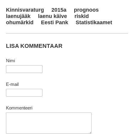
Kinnisvaraturg
2015a
prognoos
laenujääk
laenu käive
riskid
ohumärkid
Eesti Pank
Statistikaamet
LISA KOMMENTAAR
Nimi
E-mail
Kommenteeri