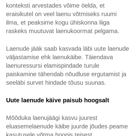
konteksti arvestades võime öelda, et
eraisikutel on veel laenu võtmiseks ruumi
ilma, et peaksime kogu ühiskonna liiga
raskeks muutuvat laenukoormat pelgama.
Laenude jääk saab kasvada läbi uute laenude
väljastamise ehk laenukäibe. Täiendava
laenuressursi elamispindade turule
paiskamine tähendab nõudluse ergutamist ja
seeläbi survet hindade tõusu suunas.
Uute laenude käive paisub hoogsalt
Mõõduka laenujäägi kasvu juurest
eluasemelaenude käibe juurde jõudes peame
kasutusele võtma hoopis teisest