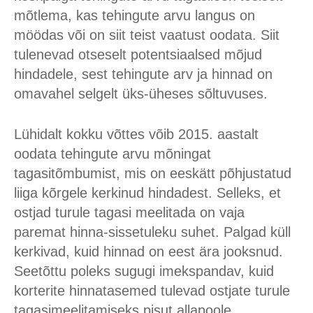
mõtlema, kas tehingute arvu langus on
möödas või on siit teist vaatust oodata. Siit
tulenevad otseselt potentsiaalsed mõjud
hindadele, sest tehingute arv ja hinnad on
omavahel selgelt üks-üheses sõltuvuses.
Lühidalt kokku võttes võib 2015. aastalt
oodata tehingute arvu mõningat
tagasitõmbumist, mis on eeskätt põhjustatud
liiga kõrgele kerkinud hindadest. Selleks, et
ostjad turule tagasi meelitada on vaja
paremat hinna-sissetuleku suhet. Palgad küll
kerkivad, kuid hinnad on eest ära jooksnud.
Seetõttu poleks sugugi imekspandav, kuid
korterite hinnatasemed tulevad ostjate turule
tagasimeelitamiseks pisut allapoole.