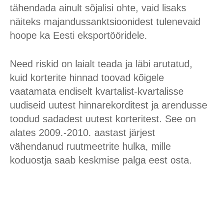
tähendada ainult sõjalisi ohte, vaid lisaks
näiteks majandussanktsioonidest tulenevaid
hoope ka Eesti eksportööridele.
Need riskid on laialt teada ja läbi arutatud,
kuid korterite hinnad toovad kõigele
vaatamata endiselt kvartalist-kvartalisse
uudiseid uutest hinnarekorditest ja arendusse
toodud sadadest uutest korteritest. See on
alates 2009.-2010. aastast järjest
vähendanud ruutmeetrite hulka, mille
koduostja saab keskmise palga eest osta.