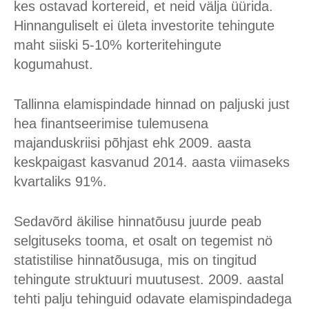
kes ostavad kortereid, et neid välja üürida.
Hinnanguliselt ei ületa investorite tehingute
maht siiski 5-10% korteritehingute
kogumahust.
Tallinna elamispindade hinnad on paljuski just
hea finantseerimise tulemusena
majanduskriisi põhjast ehk 2009. aasta
keskpaigast kasvanud 2014. aasta viimaseks
kvartaliks 91%.
Sedavõrd äkilise hinnatõusu juurde peab
selgituseks tooma, et osalt on tegemist nö
statistilise hinnatõusuga, mis on tingitud
tehingute struktuuri muutusest. 2009. aastal
tehti palju tehinguid odavate elamispindadega