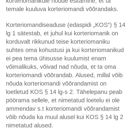
korteriomanikule nõude esitamine, et ta
temale kuuluva korteriomandi võõrandaks.
Korteriomandiseaduse (edaspidi „KOS“) § 14
lg 1 sätestab, et juhul kui korteriomanik on
korduvalt rikkunud teise korteriomaniku
suhtes oma kohustusi ja kui korteriomanikud
ei pea tema ühisusse kuulumist enam
võimalikuks, võivad nad nõuda, et ta oma
korteriomandi võõrandab. Alused, millal võib
nõuda korteriomandi võõrandamist on
loetletud KOS § 14 lg-s 2. Tähelepanu peab
pöörama sellele, et nimetatud loetelu ei ole
ammendav s.t korteriomandi võõrandamist
võib nõuda ka muul alusel kui KOS § 14 lg 2
nimetatud alused.