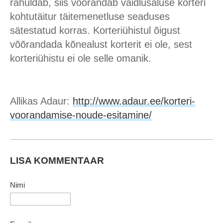
rahuldab, siis võõrandab vaidlusaluse korteri
kohtutäitur täitemenetluse seaduses
sätestatud korras. Korteriühistul õigust
võõrandada kõnealust korterit ei ole, sest
korteriühistu ei ole selle omanik.
Allikas Adaur:
http://www.adaur.ee/korteri-
voorandamise-noude-esitamine/
LISA KOMMENTAAR
Nimi