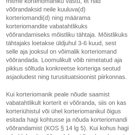
mitme korteriomaniku vastu, et nad
võõrandaksid neile kuuluva(d)
korteriomandi(d) ning määrama
korteriomandite vabatahtlikuks
võõrandamiseks mõistliku tähtaja. Mõistlikuks
tähtajaks loetakse üldjuhul 3-6 kuud, sest
selle aja jooksul on võimalik korteriomand
võõrandada. Loomulikult võib nimetatud aja
pikkus sõltuda konkreetse korteriga seotud
asjaoludest ning turusituatsioonist piirkonnas.
Kui korteriomanik peale nõude saamist
vabatahtlikult korterit ei võõranda, siis on kas
korteriühistul või ühel korteriomanikul õigus
esitada hagi kohtusse ja nõuda korteriomandi
võõrandamist (KOS § 14 lg 5). Kui kohus hagi