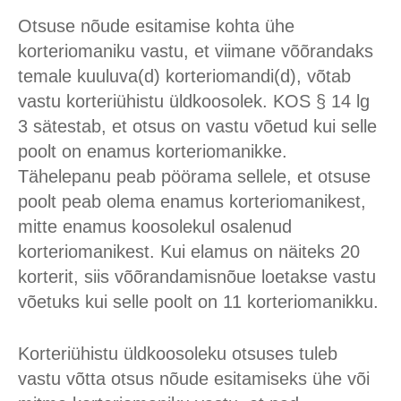
Otsuse nõude esitamise kohta ühe
korteriomaniku vastu, et viimane võõrandaks
temale kuuluva(d) korteriomandi(d), võtab
vastu korteriühistu üldkoosolek. KOS § 14 lg
3 sätestab, et otsus on vastu võetud kui selle
poolt on enamus korteriomanikke.
Tähelepanu peab pöörama sellele, et otsuse
poolt peab olema enamus korteriomanikest,
mitte enamus koosolekul osalenud
korteriomanikest. Kui elamus on näiteks 20
korterit, siis võõrandamisnõue loetakse vastu
võetuks kui selle poolt on 11 korteriomanikku.
Korteriühistu üldkoosoleku otsuses tuleb
vastu võtta otsus nõude esitamiseks ühe või