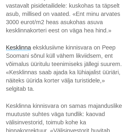
vastavalt pisidetailidele: kuskohas ta täpselt
asub, millised on vaated. «Ent minu arvates
3000 eurot/m2 heas asukohas asuva
kesklinnakorteri eest on väga hea hind.»
Kesklinna
eksklusiivne kinnisvara on Peep
Soomani sõnul küll vähem likviidsem, ent
võimalus üüritulu teenimiseks jällegi suurem.
«Kesklinnas saab ajada ka lühiajalist üüriäri,
näiteks üürida korter välja turistidele,»
selgitab ta.
Kesklinna kinnisvara on samas majanduslike
muutuste suhtes väga tundlik: kaovad
välisinvestorid, toimub kohe ka
hinnakorrektuur. «Välisinvestorit huvitab