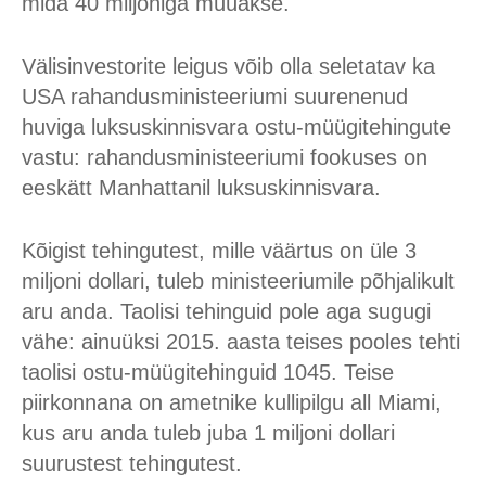
mida 40 miljoniga müüakse.
Välisinvestorite leigus võib olla seletatav ka
USA rahandusministeeriumi suurenenud
huviga luksuskinnisvara ostu-müügitehingute
vastu: rahandusministeeriumi fookuses on
eeskätt Manhattanil luksuskinnisvara.
Kõigist tehingutest, mille väärtus on üle 3
miljoni dollari, tuleb ministeeriumile põhjalikult
aru anda. Taolisi tehinguid pole aga sugugi
vähe: ainuüksi 2015. aasta teises pooles tehti
taolisi ostu-müügitehinguid 1045. Teise
piirkonnana on ametnike kullipilgu all Miami,
kus aru anda tuleb juba 1 miljoni dollari
suurustest tehingutest.