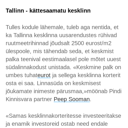
Tallinn - kättesaamatu kesklinn
Tulles kodule lähemale, tuleb aga nentida, et
ka Tallinna kesklinna uusarendustes rühivad
ruutmeetrihinnad jõudsalt 2500 eurost/m2
ülespoole, mis tähendab seda, et keskmist
palka teenival eestimaalasel pole mõtet uuest
südalinnakodust unistada. «Keskmine palk on
umbes tuhat
eurot
ja sellega kesklinna korterit
osta ei saa. Linnasüda on keskmisest
jõukamate inimeste pärusmaa,»möönab Pindi
Kinnisvara partner
Peep Sooman
.
«Samas kesklinnakorteritesse investeeritakse
ja enamik investoreid ostab need endale