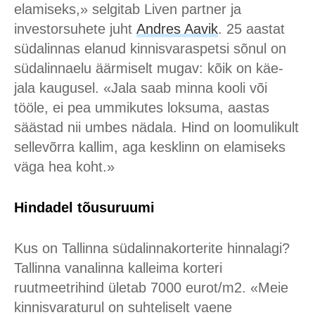
elamiseks,» selgitab Liven partner ja
investorsuhete juht
Andres Aavik
. 25 aastat
südalinnas elanud kinnisvaraspetsi sõnul on
südalinnaelu äärmiselt mugav: kõik on käe-
jala kaugusel. «Jala saab minna kooli või
tööle, ei pea ummikutes loksuma, aastas
säästad nii umbes nädala. Hind on loomulikult
sellevõrra kallim, aga kesklinn on elamiseks
väga hea koht.»
Hindadel tõusuruumi
Kus on Tallinna südalinnakorterite hinnalagi?
Tallinna vanalinna kalleima korteri
ruutmeetrihind ületab 7000 eurot/m2. «Meie
kinnisvaraturul on suhteliselt vaene