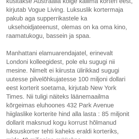
küsitakse Austraalia kõige kallima korteri eest,
kirjutab Vogue Living. Luksuslik kortermaja
pakub aga supperrikastele ka
uksehoidjateenust, olemas on ka oma kino,
raamatukogu, bassein ja spaa.
Manhattani elamuarendajatel, erinevalt
Londoni kolleegidest, pole elu sugugi nii
mesine. Nimelt ei kiirusta ülirikkad sugugi
uutesse pilvelõhkujatesse 100 miljoni dollari
eest korterit soetama, kirjutab New York
Times. Nii tuligi näiteks läänemaailma
kõrgeimas eluhoones 432 Park Avenue
hiiglaslike korterite hind alla lasta : 85 miljonit
dollarit maksnud kogu korrust hõlmanud
luksuskorter tehti kaheks eraldi korteriks,