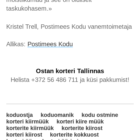
taskukohasem.»
Kristel Trell, Postimees Kodu vanemtoimetaja
Allikas:
Postimees Kodu
Ostan korteri
Tallinnas
Helista +372 56 486 711 ja küsi pakkumist!
koduostja
koduomanik
kodu ostmine
korteri kiirmüük
korteri kiire müük
korterite kiirmüük
korterite kiirost
korteri kiirost
korterite kokkuost