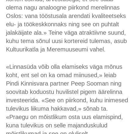
olema nagu analoogne piirkond merelinnas
Oslos: vana tööstusala arendati kvaliteetseks
elu- ja töökeskkonnaks ning see on puhtalt
jalakäijate ala.» Teine väga atraktiivne suund,
kuhu tema sõnul uusi kortereid tulemas, asub
Kultuurikatla ja Meremuuseumi vahel.
«Linnasüda võib olla elamiseks väga mõnus
koht, ent sel on ka omad miinused,» leiab
Pindi Kinnisvara partner Peep Sooman ning
soovitab koduostu huvilistel pigem äärelinna
investeerida. «See on piirkond, kuhu inimesed
tulevikus liikuma hakkavad,» sõnab ta.
«Praegu on mõistlikum osta uus elamispind,
kuna tulevikus on selle majanduskulud
mõistlikumad ja see on oluliselt