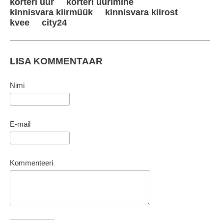
korteri üür
korteri üürimine
kinnisvara kiirmüük
kinnisvara kiirost
kvee
city24
LISA KOMMENTAAR
Nimi
E-mail
Kommenteeri