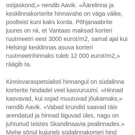
ostjaskond,» nendib Aavik. «Äärelinna ja
kesklinnakorterite hinnavahe on väga väike,
poolteist kuni kaks korda. Põhjanaabrite
juures on nii, et Vantaas maksad korteri
ruutmeetri eest 3000 eurot/m2, samal ajal kui
Helsingi kesklinnas asuva korteri
ruutmeetrihinnaks tuleb 12 000 eurot/m2,»
räägib ta.
Kinnisvaraspetsialisti hinnangul on südalinna
korterite hindadel veel kasvuruumi. «Hinnad
kasvavad, kui osjad muutuvad jõukamaks,»
nendib Aavik. «Vabad krundid saavad täis
arendatud ja hinnad liiguvad üles, nagu on
juhtunud teistes Skandinaavia pealinnades.»
Mehe sõnul kujuneb südalinnakorteri hind