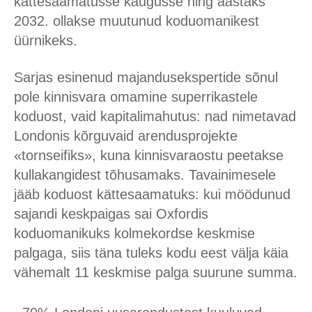
kättesaamatusse kaugusse ning aastaks
2032. ollakse muutunud koduomanikest
üürnikeks.
Sarjas esinenud majandusekspertide sõnul
pole kinnisvara omamine superrikastele
koduost, vaid kapitalimahutus: nad nimetavad
Londonis kõrguvaid arendusprojekte
«tornseifiks», kuna kinnisvaraostu peetakse
kullakangidest tõhusamaks. Tavainimesele
jääb koduost kättesaamatuks: kui möödunud
sajandi keskpaigas sai Oxfordis
koduomanikuks kolmekordse keskmise
palgaga, siis täna tuleks kodu eest välja käia
vähemalt 11 keskmise palga suurune summa.