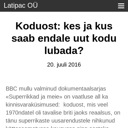
Latipac OÜ
Koduost: kes ja kus
saab endale uut kodu
lubada?
20. juuli 2016
BBC mullu valminud dokumentaalsarjas
«Superrikkad ja meie» on vaatluse all ka
kinnisvaraküsimused: koduost, mis veel
1970ndatel oli tavalise briti jaoks reaalsus, on
tänu superrikaste uusarendustele nihkunud