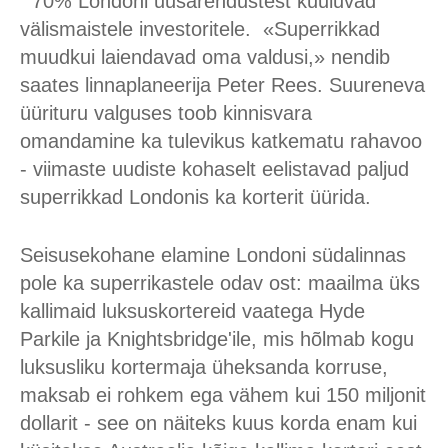
70% Londoni uusarendustest kuuluvad
välismaistele investoritele. «Superrikkad
muudkui laiendavad oma valdusi,» nendib
saates linnaplaneerija Peter Rees. Suureneva
üürituru valguses toob kinnisvara
omandamine ka tulevikus katkematu rahavoo
- viimaste uudiste kohaselt eelistavad paljud
superrikkad Londonis ka korterit üürida.
Seisusekohane elamine Londoni südalinnas
pole ka superrikastele odav ost: maailma üks
kallimaid luksuskortereid vaatega Hyde
Parkile ja Knightsbridge'ile, mis hõlmab kogu
luksusliku kortermaja üheksanda korruse,
maksab ei rohkem ega vähem kui 150 miljonit
dollarit - see on näiteks kuus korda enam kui