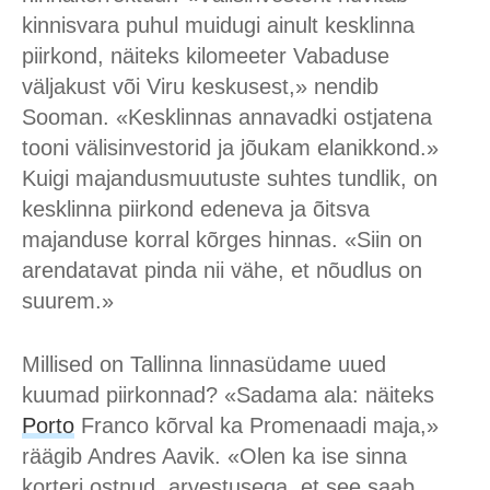
kinnisvara puhul muidugi ainult kesklinna
piirkond, näiteks kilomeeter Vabaduse
väljakust või Viru keskusest,» nendib
Sooman. «Kesklinnas annavadki ostjatena
tooni välisinvestorid ja jõukam elanikkond.»
Kuigi majandusmuutuste suhtes tundlik, on
kesklinna piirkond edeneva ja õitsva
majanduse korral kõrges hinnas. «Siin on
arendatavat pinda nii vähe, et nõudlus on
suurem.»
Millised on Tallinna linnasüdame uued
kuumad piirkonnad? «Sadama ala: näiteks
Porto
Franco kõrval ka Promenaadi maja,»
räägib Andres Aavik. «Olen ka ise sinna
korteri ostnud, arvestusega, et see saab