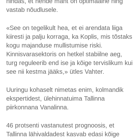
hindas, et nende maht on optimaalne ning
vastab nõudlusele.
«See on tegelikult hea, et ei arendata liiga
kiiresti ja palju korraga, ka Koplis, mis tõstaks
kogu majanduse mullistumise riski.
Kinnisvarasektoris on hetkel stabiilne aeg,
turg reguleerib end ise ja kõige tervislikum kui
see nii kestma jääks,» ütles Vahter.
Uuringu kohaselt nimetas enim, kolmandik
ekspertidest, ülehinnatuima Tallinna
piirkonnana Vanalinna.
46 protsenti vastanutest prognoosis, et
Tallinna lähivaldadest kasvab edasi kõige