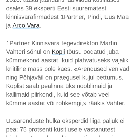
osales 39 eksperti Eesti suurematest
kinnisvarafirmadest 1Partner, Pindi, Uus Maa
ja
Arco Vara
.
1Partner Kinnisvara tegevdirektori Martin
Vahteri sõnul on
Kopli
tõusu oodatud juba
kümmekond aastat, kuid plahvatuseks vajalik
kriitiline mass pole käes. «Arendused venivad
ning Põhjaväil on praegusel kujul pettumus.
Koplist saab pealinna üks nooblimaid ja
kallimaid piirkondi, kuid see võtab veel
kümme aastat või rohkemgi,» rääkis Vahter.
Uusarenduste hulka eksperdid liiga paljuk ei
pea: 75 protsenti küsitlusele vastanutest