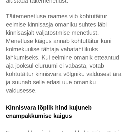
alustada täitemenetlust.
Täitemenetluse raames viib kohtutäitur
eelmise kinnisasja omaniku suhtes läbi
kinnisasjalt väljatõstmise menetlust.
Menetluse käigus annab kohtutäitur kuni
kolmekuulise tähtaja vabatahtlikuks
lahkumiseks. Kui eelmine omanik etteantud
aja jooksul eluruumi ei vabasta, võtab
kohtutäitur kinnisvara võlgniku valdusest ära
ja suunab selle edasi uue omaniku
valdusesse.
Kinnisvara lõplik hind kujuneb
enampakkumise käigus