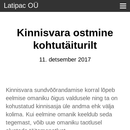
Latipac OÜ
Kinnisvara ostmine
kohtutäiturilt
11. detsember 2017
Kinnisvara sundvõõrandamise korral lõpeb
eelmise omaniku õigus valdusele ning ta on
kohustatud kinnisasja üle andma ehk välja
kolima. Kui eelmine omanik keeldub seda
tegemast, võib uue omaniku taotlusel