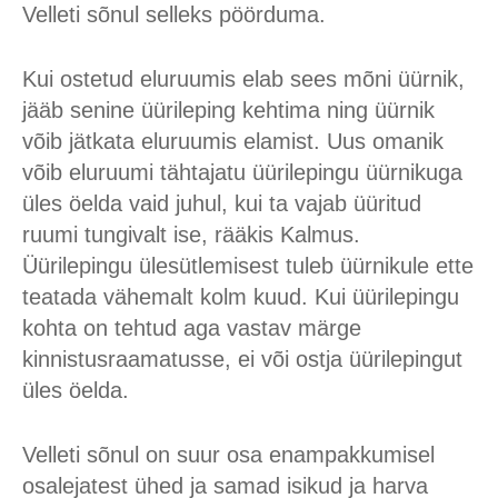
Velleti sõnul selleks pöörduma.
Kui ostetud eluruumis elab sees mõni üürnik,
jääb senine üürileping kehtima ning üürnik
võib jätkata eluruumis elamist. Uus omanik
võib eluruumi tähtajatu üürilepingu üürnikuga
üles öelda vaid juhul, kui ta vajab üüritud
ruumi tungivalt ise, rääkis Kalmus.
Üürilepingu ülesütlemisest tuleb üürnikule ette
teatada vähemalt kolm kuud. Kui üürilepingu
kohta on tehtud aga vastav märge
kinnistusraamatusse, ei või ostja üürilepingut
üles öelda.
Velleti sõnul on suur osa enampakkumisel
osalejatest ühed ja samad isikud ja harva