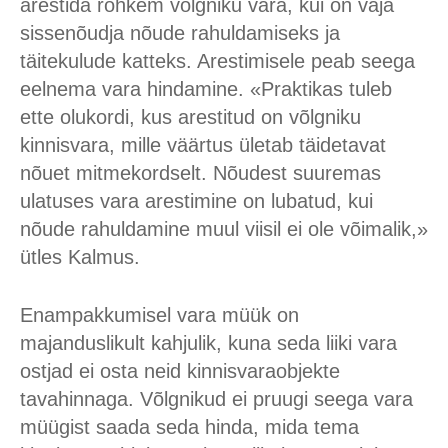
arestida rohkem võlgniku vara, kui on vaja
sissenõudja nõude rahuldamiseks ja
täitekulude katteks. Arestimisele peab seega
eelnema vara hindamine. «Praktikas tuleb
ette olukordi, kus arestitud on võlgniku
kinnisvara, mille väärtus ületab täidetavat
nõuet mitmekordselt. Nõudest suuremas
ulatuses vara arestimine on lubatud, kui
nõude rahuldamine muul viisil ei ole võimalik,»
ütles Kalmus.
Enampakkumisel vara müük on
majanduslikult kahjulik, kuna seda liiki vara
ostjad ei osta neid kinnisvaraobjekte
tavahinnaga. Võlgnikud ei pruugi seega vara
müügist saada seda hinda, mida tema