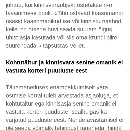
juhtub, kui kinnisvaraobjekt ostetakse n-ö
tavainimese poolt. «Tihti ostavad kaasomandi
osasid kaasomanikud ise või kinnistu naabrid,
kellel on otsene huvi saada suurem õigus
ühist asja kasutada või siis oma krundi piire
suurendada,» täpsustas Vellet.
Kohtutäitur ja kinnisvara senine omanik ei
vastuta korteri puuduste eest
Täitemenetluses enampakkumiselt vara
ostmise korral tuleb arvestada asjaoluga, et
kohtutäitur ega kinnisasja senine omanik ei
vastuta korteri puuduste, sealhulgas ka
varjatud puuduste eest. Nende avastamisel ei
ole seega võimalik tehingust taganeda, hinda