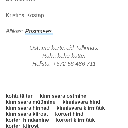
Kristina Kostap
Allikas:
Postimees.
Ostame kortereid Tallinnas.
Raha kohe kätte!
Helista: +372 56 486 711
kohtutäitur
kinnisvara ostmine
kinnisvara müümine
kinnisvara hind
kinnisvara hinnad
kinnisvara kiirmüük
kinnisvara kiirost
korteri hind
korteri hindamine
korteri kiirmüük
korteri kiirost