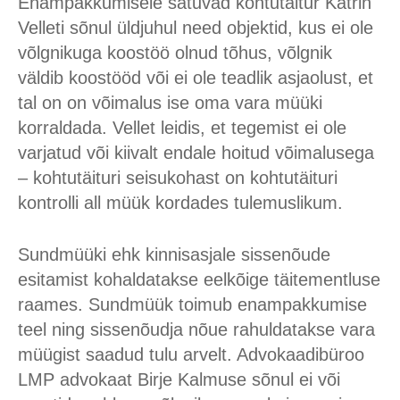
Enampakkumisele satuvad kohtutäitur Katrin
Velleti sõnul üldjuhul need objektid, kus ei ole
võlgnikuga koostöö olnud tõhus, võlgnik
väldib koostööd või ei ole teadlik asjaolust, et
tal on on võimalus ise oma vara müüki
korraldada. Vellet leidis, et tegemist ei ole
varjatud või kiivalt endale hoitud võimalusega
– kohtutäituri seisukohast on kohtutäituri
kontrolli all müük kordades tulemuslikum.
Sundmüüki ehk kinnisasjale sissenõude
esitamist kohaldatakse eelkõige täitementluse
raames. Sundmüük toimub enampakkumise
teel ning sissenõudja nõue rahuldatakse vara
müügist saadud tulu arvelt. Advokaadibüroo
LMP advokaat Birje Kalmuse sõnul ei või