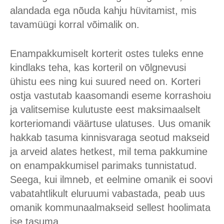
alandada ega nõuda kahju hüvitamist, mis
tavamüügi korral võimalik on.
Enampakkumiselt korterit ostes tuleks enne
kindlaks teha, kas korteril on võlgnevusi
ühistu ees ning kui suured need on. Korteri
ostja vastutab kaasomandi eseme korrashoiu
ja valitsemise kulutuste eest maksimaalselt
korteriomandi väärtuse ulatuses. Uus omanik
hakkab tasuma kinnisvaraga seotud makseid
ja arveid alates hetkest, mil tema pakkumine
on enampakkumisel parimaks tunnistatud.
Seega, kui ilmneb, et eelmine omanik ei soovi
vabatahtlikult eluruumi vabastada, peab uus
omanik kommunaalmakseid sellest hoolimata
ise tasuma.