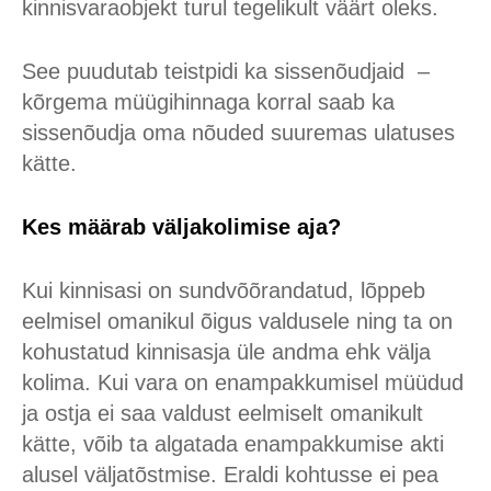
kinnisvaraobjekt turul tegelikult väärt oleks.
See puudutab teistpidi ka sissenõudjaid –
kõrgema müügihinnaga korral saab ka
sissenõudja oma nõuded suuremas ulatuses
kätte.
Kes määrab väljakolimise aja?
Kui kinnisasi on sundvõõrandatud, lõppeb
eelmisel omanikul õigus valdusele ning ta on
kohustatud kinnisasja üle andma ehk välja
kolima. Kui vara on enampakkumisel müüdud
ja ostja ei saa valdust eelmiselt omanikult
kätte, võib ta algatada enampakkumise akti
alusel väljatõstmise. Eraldi kohtusse ei pea