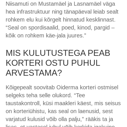
Niisamuti on Mustamäel ja Lasnamäel väga
hea infrastruktuur ning tänapäeval leiab sealt
rohkem elu kui kõrgelt hinnatud kesklinnast.
“Seal on spordisaalid, poed, kinod, pargid –
kõik on rohkem käe-jala juures.”
MIS KULUTUSTEGA PEAB
KORTERI OSTU PUHUL
ARVESTAMA?
Kõigepealt soovitab Oiderma korteri ostmisel
selgeks teha selle olukord. “Tee
taustakontroll, küsi maakleri käest, mis seisus
on korteriühistu, kas seal on laenusid, sest
varjatud kulusid võib olla palju,” rääkis ta ja