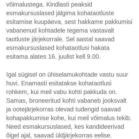
võimalustega. Kindlasti peaksid
esmakursuslased jälgima kohataotluste
esitamise kuupäeva, sest hakkame pakkumisi
vabanenud kohtadele tegema vastavalt
taotluste järjekorrale. Sel aastal saavad
esmakursuslased kohataotlusi hakata
esitama alates 16. juulist kell 9.00.
Igal sügisel on ühiselamukohtade vastu suur
huvi. Enamasti esitatakse kohataotlusi
rohkem, kui meil vabu kohti pakkuda on.
Samas, broneeritud kohti vabaneb jooksvalt
ja ootejärjekorras olevad tudengid saavad
kohapakkumise kohe, kui meil võimalus tekib.
Need esmakursuslased, kes kandideerivad
õigel ajal, saavad üldjärjekorras eelise.