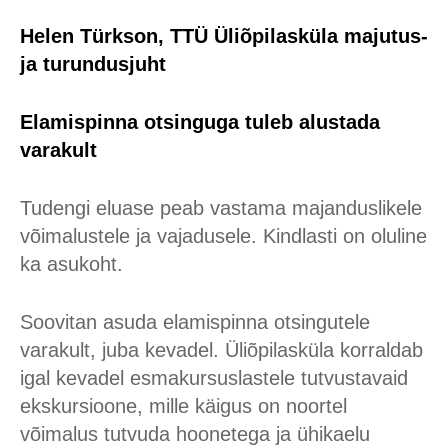
Helen Türkson, TTÜ Üliõpilasküla majutus-
ja turundusjuht
Elamispinna otsinguga tuleb alustada
varakult
Tudengi eluase peab vastama majanduslikele
võimalustele ja vajadusele. Kindlasti on oluline
ka asukoht.
Soovitan asuda elamispinna otsingutele
varakult, juba kevadel. Üliõpilasküla korraldab
igal kevadel esmakursuslastele tutvustavaid
ekskursioone, mille käigus on noortel
võimalus tutvuda hoonetega ja ühika­elu