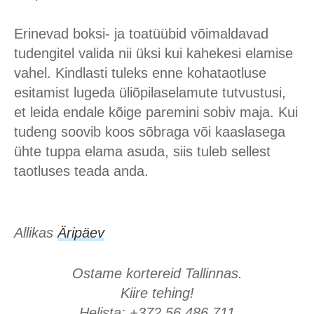
Erinevad boksi- ja toatüübid võimaldavad
tudengitel valida nii üksi kui kahekesi elamise
vahel. Kindlasti tuleks enne kohataotluse
esitamist lugeda üliõpilaselamute tutvustusi,
et leida endale kõige paremini sobiv maja. Kui
tudeng soovib koos sõbraga või kaaslasega
ühte tuppa elama asuda, siis tuleb sellest
taotluses teada anda.
Allikas
Äripäev
Ostame kortereid Tallinnas.
Kiire tehing!
Helista: +372 56 486 711