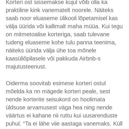
Korteri ost sissemakse kujul võib olla ka
praktiline kink vanematelt noorele. Näiteks
saab noor eluaseme ülikooli lõpetamisel kas
välja üürida või kallimalt maha müüa. Kui tegu
on mitmetoalise korteriga, saab tulevane
tudeng eluaseme kohe tulu panna teenima,
näiteks üürida välja ühe toa mõnele
kaasüliõpilasele või pakkuda Air­bnb-s
majutusteenust.
Oiderma soovitab esimese korteri ostul
mõelda ka nn mägede korteri peale, sest
nende korterite seisukord on hoolimata
üldsuse arvamusest väga hea ning nende
väärtus ei kahane nii ruttu kui uusarenduste
puhul. “Ta ei lähe viie aastaga vanemaks. Küll