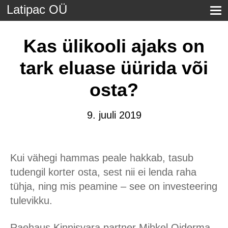
Latipac OÜ
Kas ülikooli ajaks on
tark eluase üürida või
osta?
9. juuli 2019
Kui vähegi hammas peale hakkab, tasub
tudengil korter osta, sest nii ei lenda raha
tühja, ning mis peamine – see on investeering
tulevikku.
Raehaus Kinnisvara partner Mihkel Oiderma