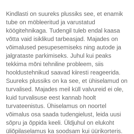
Kindlasti on suureks plussiks see, et enamik
tube on möbleeritud ja varustatud
köögitehnikaga. Tudengil tuleb endal kaasa
võtta vaid isiklikud tarbeasjad. Majades on
võimalused pesupesemiseks ning autode ja
jalgrataste parkimiseks. Juhul kui peaks
tekkima mõni tehniline probleem, siis
hooldustehnikud saavad kiiresti reageerida.
Suureks plussiks on ka see, et ühiselamud on
turvalised. Majades meil küll valvureid ei ole,
kuid turvalisuse eest kannab hoolt
turvateenistus. Ühiselamus on noortel
võimalus osa saada tudengielust, leida uusi
sõpru ja õppida keeli. Üldjuhul on elukoht
üliõpilaselamus ka soodsam kui üürikorteris.