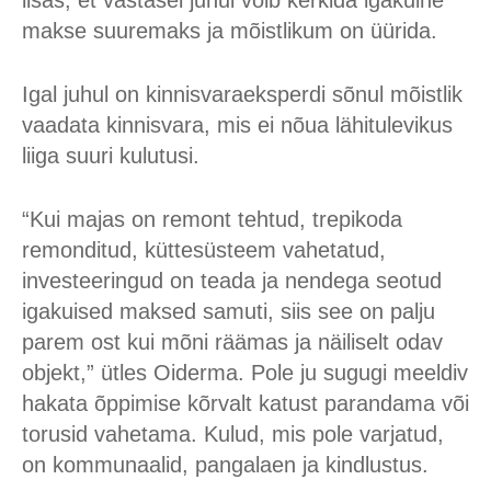
lisas, et vastasel juhul võib kerkida igakuine
makse suuremaks ja mõistlikum on üürida.
Igal juhul on kinnisvaraeksperdi sõnul mõistlik
vaadata kinnisvara, mis ei nõua lähitulevikus
liiga suuri kulutusi.
“Kui majas on remont tehtud, trepikoda
remonditud, küttesüsteem vahetatud,
investeeringud on teada ja nendega seotud
igakuised maksed samuti, siis see on palju
parem ost kui mõni räämas ja näiliselt odav
objekt,” ütles Oiderma. Pole ju sugugi meeldiv
hakata õppimise kõrvalt katust parandama või
torusid vahetama. Kulud, mis pole varjatud,
on kommunaalid, pangalaen ja kindlustus.