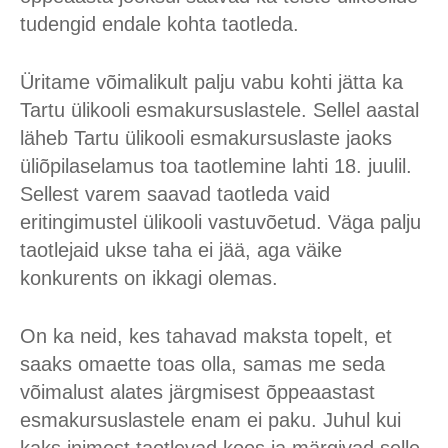
tudengid endale kohta taotleda.
Üritame võimalikult palju vabu kohti jätta ka
Tartu ülikooli esmakursuslastele. Sellel aastal
läheb Tartu ülikooli esmakursuslaste jaoks
üliõpilaselamus toa taotlemine lahti 18. juulil.
Sellest varem saavad taotleda vaid
eritingimustel ülikooli vastuvõetud. Väga palju
taotlejaid ukse taha ei jää, aga väike
konkurents on ikkagi olemas.
On ka neid, kes tahavad maksta topelt, et
saaks omaette toas olla, samas me seda
võimalust alates järgmisest õppeaastast
esmakursuslastele enam ei paku. Juhul kui