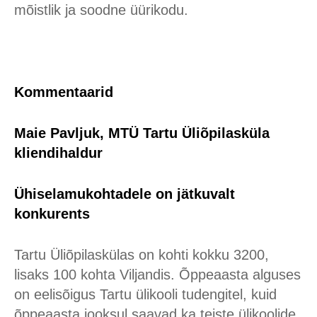
mõistlik ja soodne üürikodu.
Kommentaarid
Maie Pavljuk, MTÜ Tartu Üliõpilasküla
kliendihaldur
Ühiselamukohtadele on jätkuvalt
konkurents
Tartu Üliõpilaskülas on kohti kokku 3200,
lisaks 100 kohta Viljandis. Õppeaasta alguses
on eelisõigus Tartu ülikooli tudengitel, kuid
õppeaasta jooksul saavad ka teiste ülikoolide