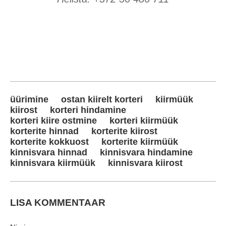
üürimine
ostan kiirelt korteri
kiirmüük
kiirost
korteri hindamine
korteri kiire ostmine
korteri kiirmüük
korterite hinnad
korterite kiirost
korterite kokkuost
korterite kiirmüük
kinnisvara hinnad
kinnisvara hindamine
kinnisvara kiirmüük
kinnisvara kiirost
LISA KOMMENTAAR