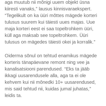
aga muutub nii mõnigi uuem objekt üsna
kiiresti vanaks,” lausus kinnisvaraekspert.
“Tegelikult on ka üüri mõttes mägede korteri
tulusus suurem kui täiesti uues majas. Uue
maja korteri eest ei saa topeltrohkem üüri,
küll aga maksab see topeltrohkem. Üüri
tulusus on mägedes täiesti okei ja korralik.”
Oiderma sõnul on tehtud enamikus mägede
korteris tänapäevane remont ning vee ja
kanalisatsiooni parendused. “Eks ta jääb
ikkagi uusarendusele alla, aga ta ei ole
kehvem kui nii mõnedki 10+ uusarendused,
mis said tehtud nii, kuidas jumal juhatas,”
leidis ta.