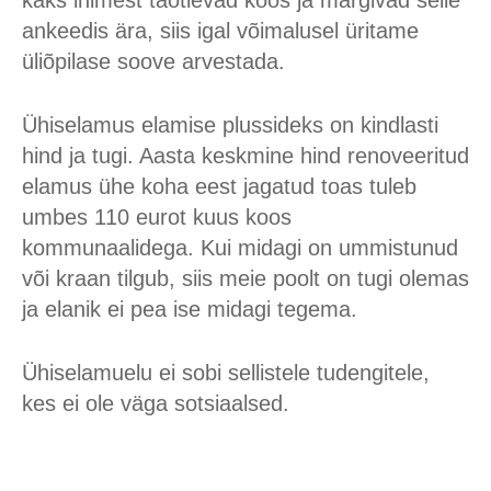
kaks inimest taotlevad koos ja märgivad selle
ankeedis ära, siis igal võimalusel üritame
üliõpilase soove arvestada.
Ühiselamus elamise plussideks on kindlasti
hind ja tugi. Aasta keskmine hind renoveeritud
elamus ühe koha eest jagatud toas tuleb
umbes 110 eurot kuus koos
kommunaalidega. Kui midagi on ummistunud
või kraan tilgub, siis meie poolt on tugi olemas
ja elanik ei pea ise midagi tegema.
Ühiselamuelu ei sobi sellistele tudengitele,
kes ei ole väga sotsiaalsed.