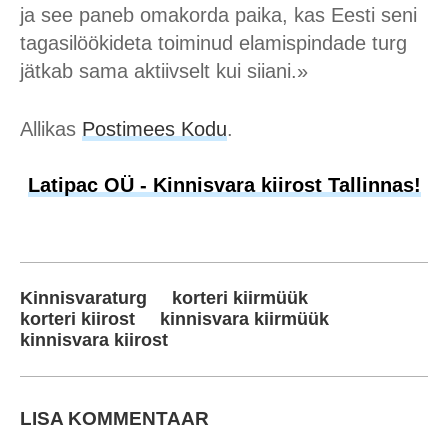
ja see paneb omakorda paika, kas Eesti seni
tagasilöökideta toiminud elamispindade turg
jätkab sama aktiivselt kui siiani.»
Allikas
Postimees Kodu
.
Latipac OÜ - Kinnisvara kiirost Tallinnas!
Kinnisvaraturg
korteri kiirmüük
korteri kiirost
kinnisvara kiirmüük
kinnisvara kiirost
LISA KOMMENTAAR