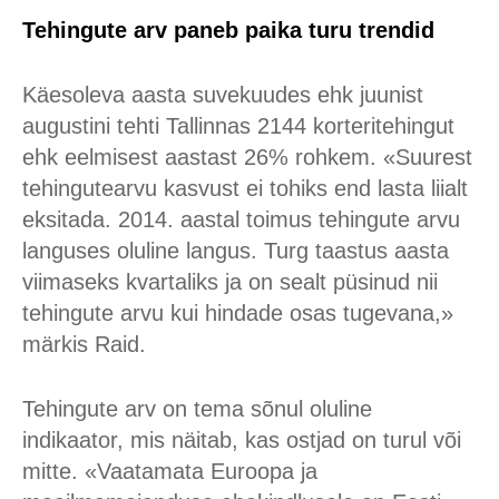
Tehingute arv paneb paika turu trendid
Käesoleva aasta suvekuudes ehk juunist
augustini tehti Tallinnas 2144 korteritehingut
ehk eelmisest aastast 26% rohkem. «Suurest
tehingutearvu kasvust ei tohiks end lasta liialt
eksitada. 2014. aastal toimus tehingute arvu
languses oluline langus. Turg taastus aasta
viimaseks kvartaliks ja on sealt püsinud nii
tehingute arvu kui hindade osas tugevana,»
märkis Raid.
Tehingute arv on tema sõnul oluline
indikaator, mis näitab, kas ostjad on turul või
mitte. «Vaatamata Euroopa ja