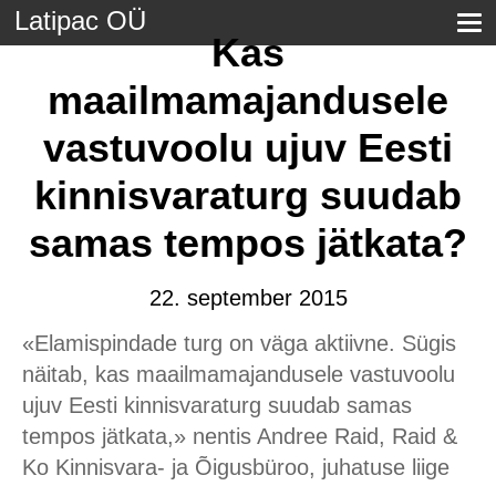
Latipac OÜ
Kas
maailmamajandusele
vastuvoolu ujuv Eesti
kinnisvaraturg suudab
samas tempos jätkata?
22. september 2015
«Elamispindade turg on väga aktiivne. Sügis
näitab, kas maailmamajandusele vastuvoolu
ujuv Eesti kinnisvaraturg suudab samas
tempos jätkata,» nentis Andree Raid, Raid &
Ko Kinnisvara- ja Õigusbüroo, juhatuse liige