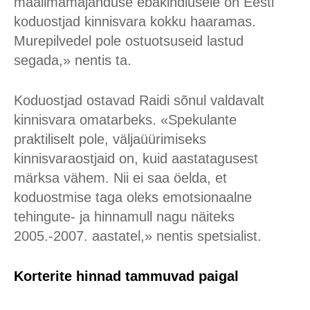
maailmamajanduse ebakindlusele on Eesti
koduostjad kinnisvara kokku haaramas.
Murepilvedel pole ostuotsuseid lastud
segada,» nentis ta.
Koduostjad ostavad Raidi sõnul valdavalt
kinnisvara omatarbeks. «Spekulante
praktiliselt pole, väljaüürimiseks
kinnisvaraostjaid on, kuid aastatagusest
märksa vähem. Nii ei saa öelda, et
koduostmise taga oleks emotsionaalne
tehingute- ja hinnamull nagu näiteks
2005.-2007. aastatel,» nentis spetsialist.
Korterite hinnad tammuvad paigal