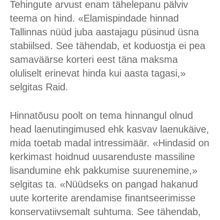
Tehingute arvust enam tähelepanu pälviv
teema on hind. «Elamispindade hinnad
Tallinnas nüüd juba aastajagu püsinud üsna
stabiilsed. See tähendab, et koduostja ei pea
samaväärse korteri eest täna maksma
oluliselt erinevat hinda kui aasta tagasi,»
selgitas Raid.
Hinnatõusu poolt on tema hinnangul olnud
head laenutingimused ehk kasvav laenukäive,
mida toetab madal intressimäär. «Hindasid on
kerkimast hoidnud uusarenduste massiline
lisandumine ehk pakkumise suurenemine,»
selgitas ta. «Nüüdseks on pangad hakanud
uute korterite arendamise finantseerimisse
konservatiivsemalt suhtuma. See tähendab,