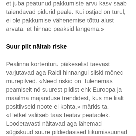
et juba peatunud pakkumiste arvu kasv saab
täiendavad pidurid peale. Kui ostjad on turul,
ei ole pakkumise vähenemise tõttu alust
arvata, et hinnad peaksid langema.»
Suur pilt näitab riske
Pealinna korterituru päikeselist taevast
varjutavad aga Raidi hinnangul siiski mõned
murepilved. «Need riskid on tulenemas
peamiselt nö suurest pildist ehk Euroopa ja
maailma majanduse trendidest, kus me liialt
positiivseid noote ei kohta,» märkis ta.
«Hetkel valitseb taas teatav peataolek.
Loodetavasti näitavad aga lähemad
sügiskuud suure pildiedasised liikumissuunad