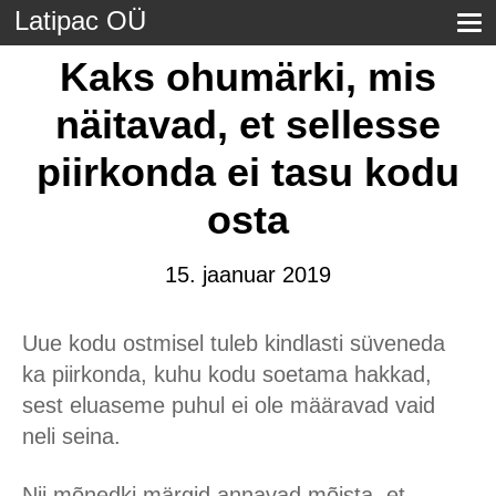
Latipac OÜ
Kaks ohumärki, mis
näitavad, et sellesse
piirkonda ei tasu kodu
osta
15. jaanuar 2019
Uue kodu ostmisel tuleb kindlasti süveneda
ka piirkonda, kuhu kodu soetama hakkad,
sest eluaseme puhul ei ole määravad vaid
neli seina.
Nii mõnedki märgid annavad mõista, et