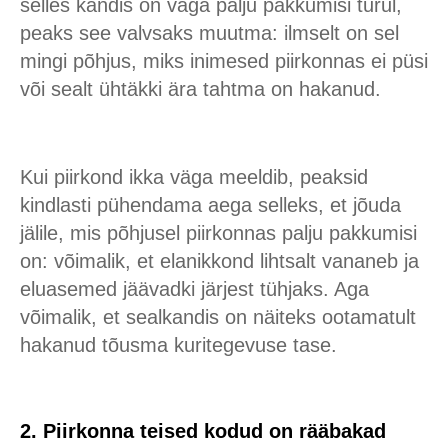
selles kandis on väga palju pakkumisi turul,
peaks see valvsaks muutma: ilmselt on sel
mingi põhjus, miks inimesed piirkonnas ei püsi
või sealt ühtäkki ära tahtma on hakanud.
Kui piirkond ikka väga meeldib, peaksid
kindlasti pühendama aega selleks, et jõuda
jälile, mis põhjusel piirkonnas palju pakkumisi
on: võimalik, et elanikkond lihtsalt vananeb ja
eluasemed jäävadki järjest tühjaks. Aga
võimalik, et sealkandis on näiteks ootamatult
hakanud tõusma kuritegevuse tase.
2. Piirkonna teised kodud on rääbakad