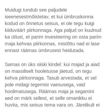
Muidugi tundub see paljudele
iseenesestmõistetav, et kui ümbruskonna
kodud on õnnetus seisus, ei ole tegu kuigi
kiiduväärt piirkonnaga. Aga paljud on kuulnud
ka ütlust, et parim investeering on osta parim
maja kehvas piirkonnas, mistõttu nad ei lase
ennast räämas ümbrusest heidutada.
Samas on üks siiski kindel: kui majad ja aiad
on massiliselt hooletusse jäetud, on tegu
kehva piirkonnaga. Tasub arvestada, et sel
pole midagi tegemist vaesusega, vaid
hoolimatusega. Räämas maja ja segamini
aed on märk sellest, et selle omanikku ei
huvita, mis seisus tema vara on. Järelikult ei