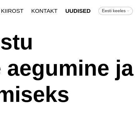
KIIROST
KONTAKT
UUDISED
Eesti keeles
istu
 aegumine ja
imiseks