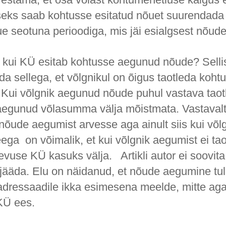
iseks saab kohtusse esitatud nõuet suurendada 
e seotuna perioodiga, mis jäi esialgsest nõudes
s kui KÜ esitab kohtusse aegunud nõude? Sellis
da sellega, et võlgnikul on õigus taotleda koht
 Kui võlgnik aegunud nõude puhul vastava taot
 aegunud võlasumma välja mõistmata. Vastaval
nõude aegumist arvesse aga ainult siis kui võl
ega on võimalik, et kui võlgnik aegumist ei tao
vuse KÜ kasuks välja. Artikli autor ei soovita
a jääda. Elu on näidanud, et nõude aegumine tu
dressaadile ikka esimesena meelde, mitte aga
KÜ ees.