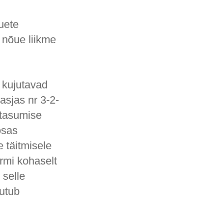
uete
 nõue liikme
 kujutavad
asjas nr 3-2-
 tasumise
osas
 täitmisele
rmi kohaselt
 selle
uutub