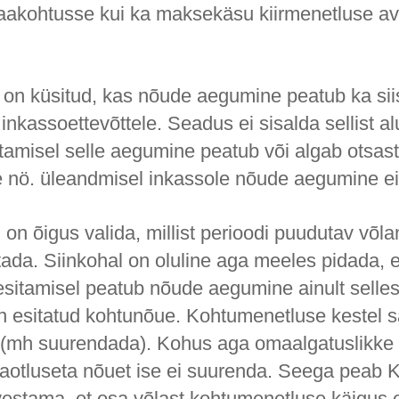
aakohtusse kui ka maksekäsu kiirmenetluse a
l on küsitud, kas nõude aegumine peatub ka sii
inkassoettevõttele. Seadus ei sisalda sellist alu
tamisel selle aegumine peatub või algab otsast
 nö. üleandmisel inkassole nõude aegumine e
l on õigus valida, millist perioodi puudutav võl
tada. Siinkohal on oluline aga meeles pidada, e
sitamisel peatub nõude aegumine ainult selles
on esitatud kohtunõue. Kohtumenetluse kestel s
 (mh suurendada). Kohus aga omaalgatuslikke
 taotluseta nõuet ise ei suurenda. Seega peab K
rvestama, et osa võlast kohtumenetluse käigus 