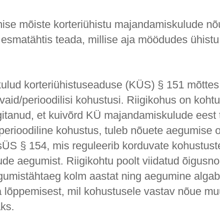
se mõiste korteriühistu majandamiskulude nõ
n esmatähtis teada, millise aja möödudes ühistu
lud korteriühistuseaduse (KÜS) § 151 mõttes
aid/perioodilisi kohustusi. Riigikohus on kohtu
gitanud, et kuivõrd KÜ majandamiskulude eest
perioodiline kohustus, tuleb nõuete aegumise 
ÜS § 154, mis reguleerib korduvate kohustuste
de aegumist. Riigikohtu poolt viidatud õigusno
umistähtaeg kolm aastat ning aegumine algab
a lõppemisest, mil kohustusele vastav nõue m
ks.