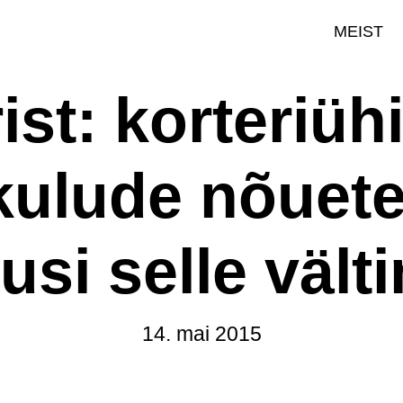
MEIST
ist: korteriüh
ulude nõuete
usi selle vält
14. mai 2015