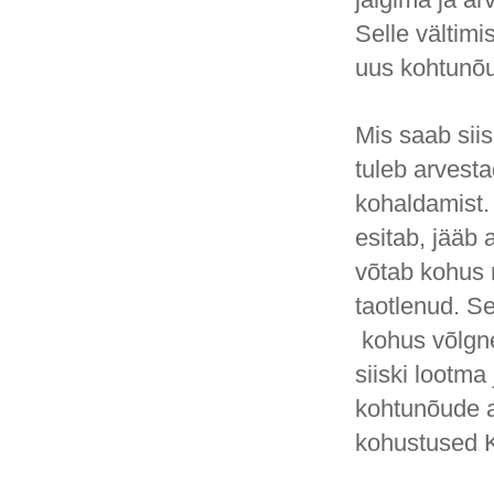
Selle vältim
uus kohtunõu
Mis saab sii
tuleb arvesta
kohaldamist.
esitab, jääb
võtab kohus 
taotlenud. Se
kohus võlgne
siiski lootm
kohtunõude a
kohustused 