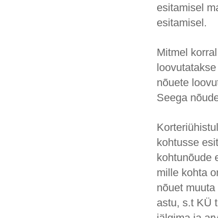
esitamisel m
esitamisel.
Mitmel korra
loovutatakse 
nõuete loovu
Seega nõude
Korteriühistu
kohtusse esi
kohtunõude e
mille kohta 
nõuet muuta
astu, s.t KÜ
jälgima ja a