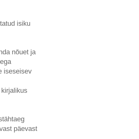
atud isiku
nda nõuet ja
lega
e iseseisev
kirjalikus
stähtaeg
vast päevast