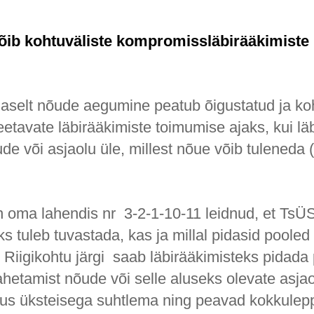
ib kohtuväliste kompromissläbirääkimiste 
selt nõude aegumine peatub õigustatud ja ko
eetavate läbirääkimiste toimumise ajaks, kui lä
de või asjaolu üle, millest nõue võib tuleneda
n oma lahendis nr 3-2-1-10-11 leidnud, et TsÜS
 tuleb tuvastada, kas ja millal pidasid pooled
. Riigikohtu järgi saab läbirääkimisteks pidada
hetamist nõude või selle aluseks olevate asjao
us üksteisega suhtlema ning peavad kokkulep