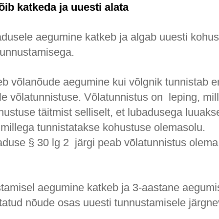
ib katkeda ja uuesti alata
adusele aegumine katkeb ja algab uuesti kohust
tunnustamisega.
eb võlanõude aegumine kui võlgnik tunnistab e
le võlatunnistuse. Võlatunnistus on leping, mil
ustuse täitmist selliselt, et lubadusega luuaks
 millega tunnistatakse kohustuse olemasolu.
duse § 30 lg 2 järgi peab võlatunnistus olema 
tamisel aegumine katkeb ja 3-aastane aegumi
tatud nõude osas uuesti tunnustamisele järgne