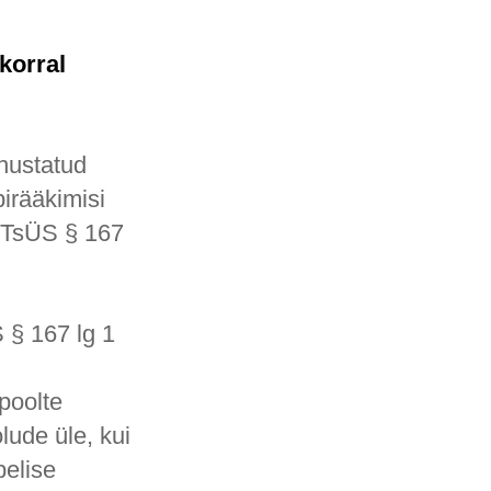
korral
hustatud
birääkimisi
 (TsÜS § 167
 § 167 lg 1
 poolte
lude üle, kui
pelise