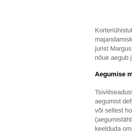
Korteriühistu
majandamisku
jurist Margu
nõue aegub j
Aegumise m
Tsiviilseadu
aegumist defi
või sellest 
(aegumistäht
keelduda oma