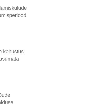
ndamiskulude
umisperiood
b kohustus
tasumata
nõude
alduse