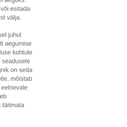
või esitada
t välja.
el juhul
ult aegumise
luse kohtule
t seadusele
gnik on seda
tle, mõistab
 eelnevale
leb
 täitmata