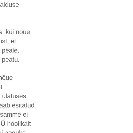
valduse
s, kui nõue
st, et
 peale.
i peatu.
anõue
t
 ulatuses,
aab esitatud
 samme ei
Ü hoolikalt
ei aeguks.