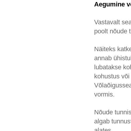
Aegumine võ
Vastavalt se
poolt nõude 
Näiteks katk
annab ühistu
lubatakse koh
kohustus või
Võlaõigussea
vormis.
Nõude tunnis
algab tunnus
alates.