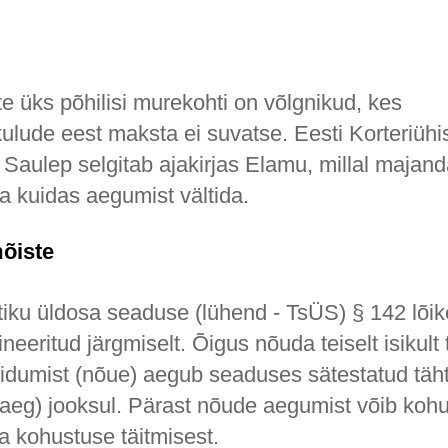
te üks põhilisi murekohti on võlgnikud, kes
lude eest maksta ei suvatse. Eesti Korteriühis
s Saulep selgitab ajakirjas Elamu, millal maja
a kuidas aegumist vältida.
õiste
stiku üldosa seaduse (lühend - TsÜS) § 142 lõi
neeritud järgmiselt. Õigus nõuda teiselt isikult
hoidumist (nõue) aegub seaduses sätestatud täh
aeg) jooksul. Pärast nõude aegumist võib kohu
 kohustuse täitmisest.