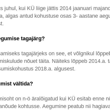
s juhul, kui KÜ liige jättis 2014 jaanuari maja
a, algas antud kohustuse osas 3- aastane aeg
t.
aegumise tagajärg?
miseks tagajärjeks on see, et võlgnikul lõppe
skulude nõuet täita. Näiteks lõppeb 2014.a. 
sumiskohustus 2018.a. algusest.
mist vältida?
soht on n-ö äralõigatud kui KÜ esitab enne 
anõude kohtusse. Aegumine peatub nii hagiav