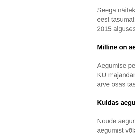
Seega näitek
eest tasumat
2015 alguses
Milline on 
Aegumise pea
KÜ majandami
arve osas ta
Kuidas aegu
Nõude aegumi
aegumist võl