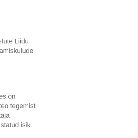
tute Liidu
ndamiskulude
kes on
 teo tegemist
taja
statud isik