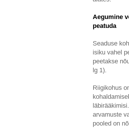
Aegumine võ
peatuda
Seaduse koha
isiku vahel p
peetakse nõu
lg 1).
Riigikohus o
kohaldamiseks
läbirääkimisi
arvamuste va
pooled on nõ