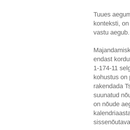
Tuues aegumi
konteksti, o
vastu aegub.
Majandamisku
endast korduv
1-174-11 sel
kohustus on 
rakendada Ts
suunatud nõu
on nõude aeg
kalendriaast
sissenõutava