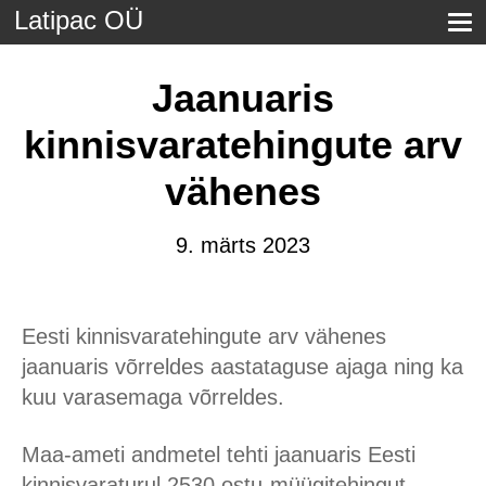
Latipac OÜ
Jaanuaris
kinnisvaratehingute arv
vähenes
9. märts 2023
Eesti kinnisvaratehingute arv vähenes
jaanuaris võrreldes aastataguse ajaga ning ka
kuu varasemaga võrreldes.
Maa-ameti andmetel tehti jaanuaris Eesti
kinnisvaraturul 2530 ostu-müügitehingut,