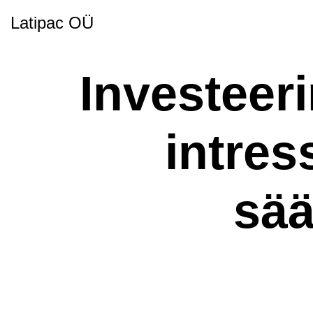
Latipac OÜ
Investeeri
intres
sää