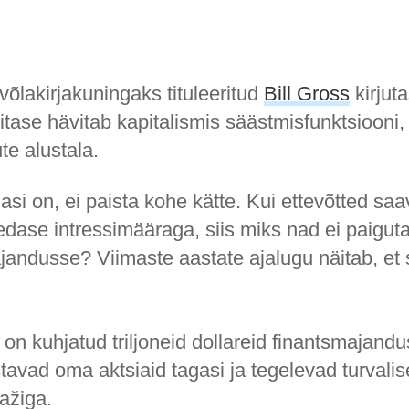
õlakirjakuningaks tituleeritud
Bill Gross
kirjuta
itase hävitab kapitalismis säästmisfunktsiooni,
te alustala.
si on, ei paista kohe kätte. Kui ettevõtted sa
edase intressimääraga, siis miks nad ei paigut
jandusse? Viimaste aastate ajalugu näitab, et 
on kuhjatud triljoneid dollareid finantsmajandu
tavad oma aktsiaid tagasi ja tegelevad turvali
ažiga.