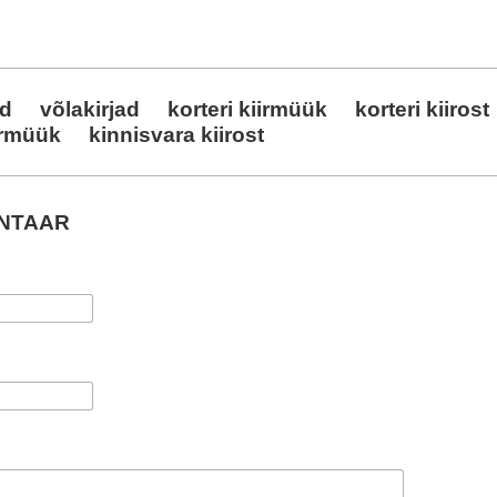
ad
võlakirjad
korteri kiirmüük
korteri kiirost
irmüük
kinnisvara kiirost
ENTAAR