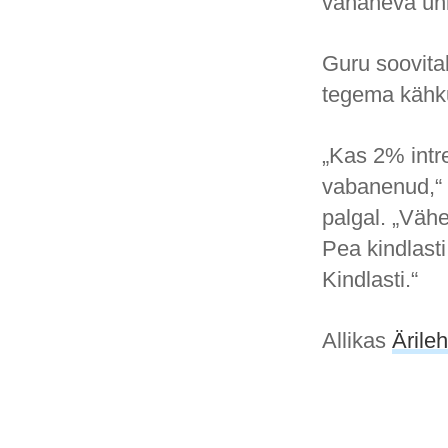
vananeva ühi
Guru soovita
tegema kähk
„Kas 2% intre
vabanenud,“ 
palgal. „Väh
Pea kindlasti
Kindlasti.“
Allikas
Ärileh