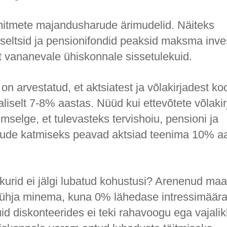
itmete majandusharude ärimudelid. Näiteks
sseltsid ja pensionifondid peaksid maksma inve
t vananevale ühiskonnale sissetulekuid.
n arvestatud, et aktsiatest ja võlakirjadest ko
aliselt 7-8% aastas. Nüüd kui ettevõtete võlakir
mselge, et tulevasteks tervishoiu, pensioni ja
lude katmiseks peavad aktsiad teenima 10% aas
urid ei jälgi lubatud kohustusi? Arenenud ma
tühja minema, kuna 0% lähedase intressimäär
id diskonteerides ei teki rahavoogu ega vajalik