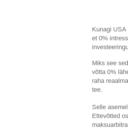
Kunagi USA v
et 0% intress
investeeringu
Miks see seda
võtta 0% läh
raha reaalma
tee.
Selle asemel 
Ettevõtted os
maksuarbitra