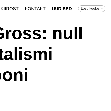
KIIROST
KONTAKT
UUDISED
Eesti keeles
Gross: null
talismi
ooni