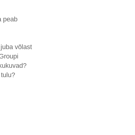
a peab
 juba võlast
 Groupi
d kukuvad?
 tulu?