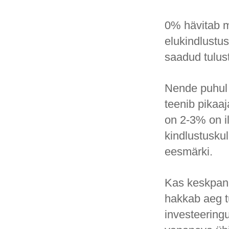
0% hävitab m
elukindlustu
saadud tulus
Nende puhul o
teenib pikaaj
on 2-3% on il
kindlustusku
eesmärki.
Kas keskpank
hakkab aeg 
investeeringu