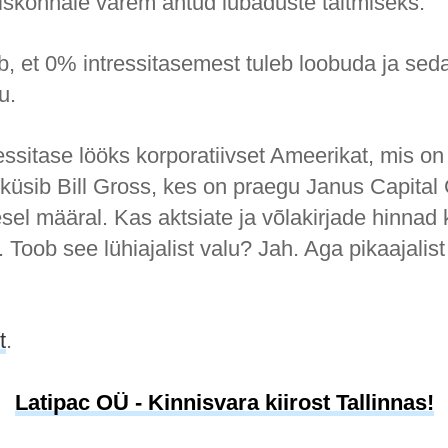
skonnale varem antud lubaduste täitmiseks.
b, et 0% intressitasemest tuleb loobuda ja sed
u.
ssitase lööks korporatiivset Ameerikat, mis on
küsib Bill Gross, kes on praegu Janus Capital
esel määral. Kas aktsiate ja võlakirjade hinna
. Toob see lühiajalist valu? Jah. Aga pikaajalist
t
.
Latipac OÜ - Kinnisvara kiirost Tallinnas!