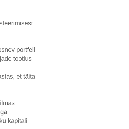
steerimisest
osnev portfell
jade tootlus
tas, et täita
ailmas
aga
ku kapitali