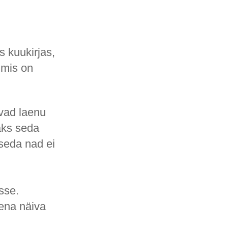
s kuukirjas,
 mis on
avad laenu
aks seda
seda nad ei
sse.
sena näiva