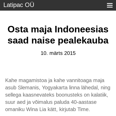
Latipac OÜ
Osta maja Indoneesias
saad naise pealekauba
10. märts 2015
Kahe magamistoa ja kahe vannitoaga maja
asub Slemanis, Yogyakarta linna lähedal, ning
sellega kaasnevateks boonusteks on kalatiik,
suur aed ja võimalus paluda 40-aastase
omaniku Wina Lia kätt, kirjutab Time.