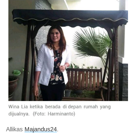
Allikas
Majandus24
.