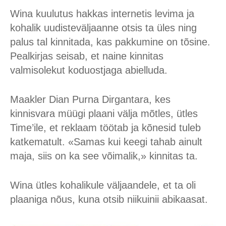
Wina kuulutus hakkas internetis levima ja
kohalik uudisteväljaanne otsis ta üles ning
palus tal kinnitada, kas pakkumine on tõsine.
Pealkirjas seisab, et naine kinnitas
valmisolekut koduostjaga abielluda.
Maakler Dian Purna Dirgantara, kes
kinnisvara müügi plaani välja mõtles, ütles
Time’ile, et reklaam töötab ja kõnesid tuleb
katkematult. «Samas kui keegi tahab ainult
maja, siis on ka see võimalik,» kinnitas ta.
Wina ütles kohalikule väljaandele, et ta oli
plaaniga nõus, kuna otsib niikuinii abikaasat.