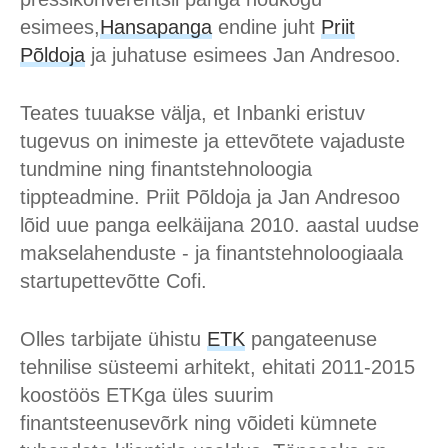
esimees,
Hansapanga
endine juht
Priit
Põldoja
ja juhatuse esimees Jan Andresoo.
Teates tuuakse välja, et Inbanki eristuv
tugevus on inimeste ja ettevõtete vajaduste
tundmine ning finantstehnoloogia
tippteadmine. Priit Põldoja ja Jan Andresoo
lõid uue panga eelkäijana 2010. aastal uudse
makselahenduste - ja finantstehnoloogiaala
startupettevõtte Cofi.
Olles tarbijate ühistu
ETK
pangateenuse
tehnilise süsteemi arhitekt, ehitati 2011-2015
koostöös ETKga üles suurim
finantsteenusevõrk ning võideti kümnete