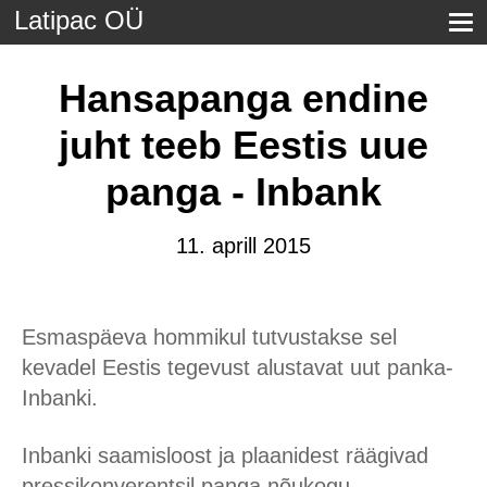
Latipac OÜ
Hansapanga endine
juht teeb Eestis uue
panga - Inbank
11. aprill 2015
Esmaspäeva hommikul tutvustakse sel
kevadel Eestis tegevust alustavat uut panka-
Inbanki.
Inbanki saamisloost ja plaanidest räägivad
pressikonverentsil panga nõukogu