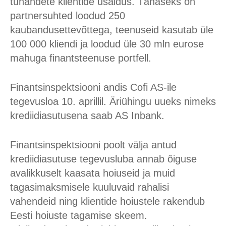
tuhandete klientide usaldus. Tänaseks on
partnersuhted loodud 250
kaubandusettevõttega, teenuseid kasutab üle
100 000 kliendi ja loodud üle 30 mln eurose
mahuga finantsteenuse portfell.
Finantsinspektsiooni andis Cofi AS-ile
tegevusloa 10. aprillil. Äriühingu uueks nimeks
krediidiasutusena saab AS Inbank.
Finantsinspektsiooni poolt välja antud
krediidiasutuse tegevusluba annab õiguse
avalikkuselt kaasata hoiuseid ja muid
tagasimaksmisele kuuluvaid rahalisi
vahendeid ning klientide hoiustele rakendub
Eesti hoiuste tagamise skeem.