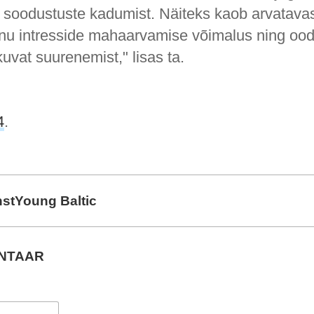
 soodustuste kadumist. Näiteks kaob arvatavas
u intresside mahaarvamise võimalus ning ood
tkuvat suurenemist," lisas ta.
4
.
nstYoung Baltic
ENTAAR