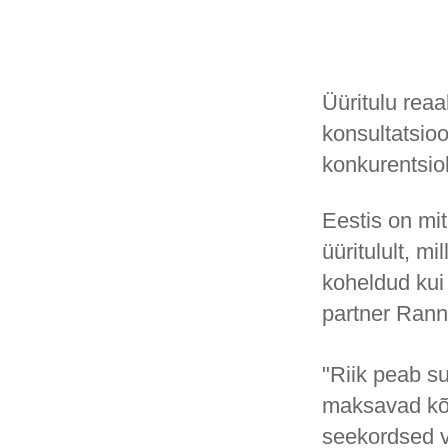
Üüritulu reaa
konsultatsio
konkurentsio
Eestis on mi
üüritulult, m
koheldud kui
partner Rann
"Riik peab s
maksavad kõi
seekordsed 