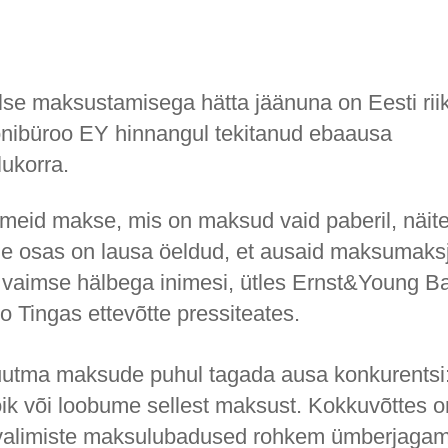
lse maksustamisega hätta jäänuna on Eesti riik 
onibüroo EY hinnangul tekitanud ebaausa
lukorra.
tmeid makse, mis on maksud vaid paberil, näit
ille osas on lausa öeldud, et ausaid maksumaks
 vaimse hälbega inimesi, ütles Ernst&Young Bal
o Tingas ettevõtte pressiteates.
uutma maksude puhul tagada ausa konkurentsi
k või loobume sellest maksust. Kokkuvõttes o
valimiste maksulubadused rohkem ümberjagam