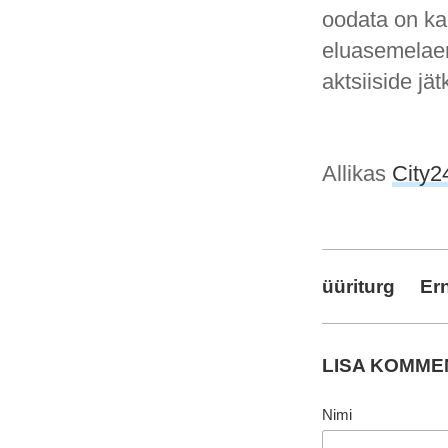
oodata on ka
eluasemelaen
aktsiiside jä
Allikas
City2
üüriturg
Er
LISA KOMM
Nimi