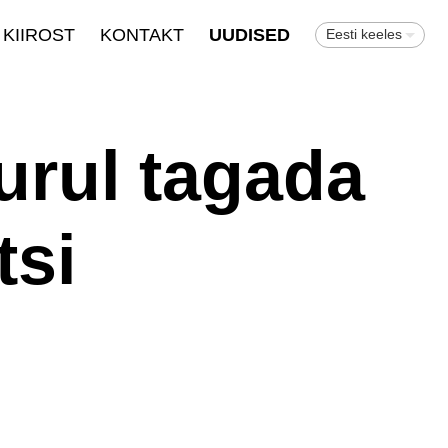
KIIROST
KONTAKT
UUDISED
Eesti keeles
urul tagada
tsi