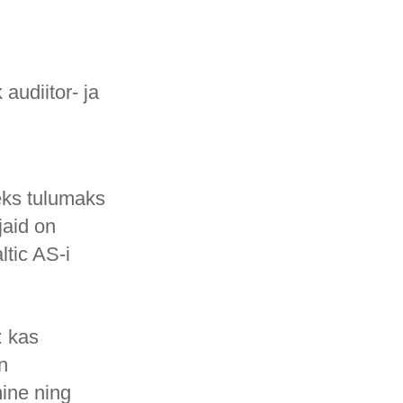
audiitor- ja
eks tulumaks
jaid on
tic AS-i
: kas
n
ine ning