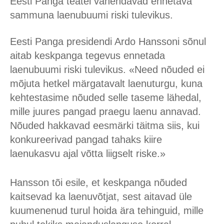
Eesti Panga teatel vähendavad ennetava
sammuna laenubuumi riski tulevikus.
Eesti Panga presidendi Ardo Hanssoni sõnul
aitab keskpanga tegevus ennetada
laenubuumi riski tulevikus. «Need nõuded ei
mõjuta hetkel märgatavalt laenuturgu, kuna
kehtestasime nõuded selle taseme lähedal,
mille juures pangad praegu laenu annavad.
Nõuded hakkavad eesmärki täitma siis, kui
konkureerivad pangad tahaks kiire
laenukasvu ajal võtta liigselt riske.»
Hansson tõi esile, et keskpanga nõuded
kaitsevad ka laenuvõtjat, sest aitavad üle
kuumenenud turul hoida ära tehinguid, mille