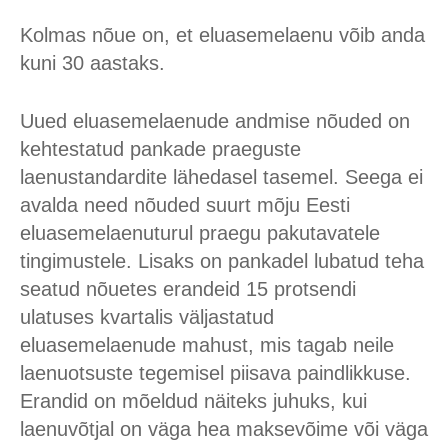
Kolmas nõue on, et eluasemelaenu võib anda
kuni 30 aastaks.
Uued eluasemelaenude andmise nõuded on
kehtestatud pankade praeguste
laenustandardite lähedasel tasemel. Seega ei
avalda need nõuded suurt mõju Eesti
eluasemelaenuturul praegu pakutavatele
tingimustele. Lisaks on pankadel lubatud teha
seatud nõuetes erandeid 15 protsendi
ulatuses kvartalis väljastatud
eluasemelaenude mahust, mis tagab neile
laenuotsuste tegemisel piisava paindlikkuse.
Erandid on mõeldud näiteks juhuks, kui
laenuvõtjal on väga hea maksevõime või väga