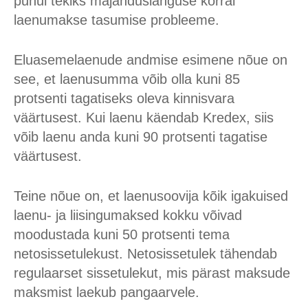
puhul tekiks majanduslanguse korral
laenumakse tasumise probleeme.
Eluasemelaenude andmise esimene nõue on
see, et laenusumma võib olla kuni 85
protsenti tagatiseks oleva kinnisvara
väärtusest. Kui laenu käendab Kredex, siis
võib laenu anda kuni 90 protsenti tagatise
väärtusest.
Teine nõue on, et laenusoovija kõik igakuised
laenu- ja liisingumaksed kokku võivad
moodustada kuni 50 protsenti tema
netosissetulekust. Netosissetulek tähendab
regulaarset sissetulekut, mis pärast maksude
maksmist laekub pangaarvele.