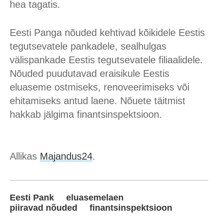
hea tagatis.
Eesti Panga nõuded kehtivad kõikidele Eestis
tegutsevatele pankadele, sealhulgas
välispankade Eestis tegutsevatele filiaalidele.
Nõuded puudutavad eraisikule Eestis
eluaseme ostmiseks, renoveerimiseks või
ehitamiseks antud laene. Nõuete täitmist
hakkab jälgima finantsinspektsioon.
Allikas
Majandus24
.
Eesti Pank
eluasemelaen
piiravad nõuded
finantsinspektsioon