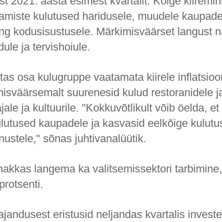
t 2021. aasta esimest kvartalit. Kõige kiiremin
miste kulutused haridusele, muudele kaupade
ing kodusisustusele. Märkimisväärset langust n
dule ja tervishoiule.
as osa kulugruppe vaatamata kiirele inflatsioo
isväärsemalt suurenesid kulud restoranidele ja
jale ja kultuurile. "Kokkuvõtlikult võib öelda, e
ulutused kaupadele ja kasvasid eelkõige kulutu
ustele," sõnas juhtivanalüütik.
hakkas langema ka valitsemissektori tarbimine
protsenti.
jandusest eristusid neljandas kvartalis invest