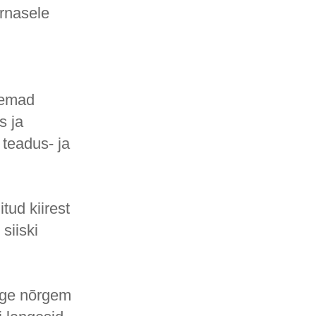
arnasele
i
remad
s ja
teadus- ja
tud kiirest
siiski
õige nõrgem