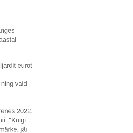
anges
aastal
ardit eurot.
 ning vaid
urenes 2022.
i. "Kuigi
märke, jäi