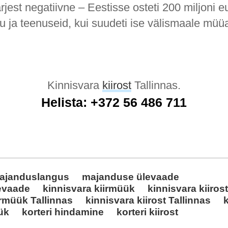
järjest negatiivne – Eestisse osteti 200 miljoni e
 ja teenuseid, kui suudeti ise välismaale müü
Kinnisvara
kiirost
Tallinnas.
Helista: +372 56 486 711
ajanduslangus
majanduse ülevaade
levaade
kinnisvara kiirmüük
kinnisvara kiiros
irmüük Tallinnas
kinnisvara kiirost Tallinnas
üük
korteri hindamine
korteri kiirost