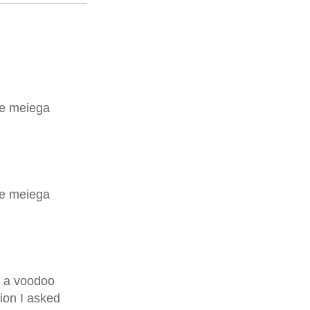
tke meiega
tke meiega
s a voodoo
tion I asked