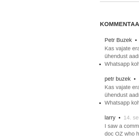
KOMMENTAA
Petr Buzek
Kas vajate era
ühendust aadr
Whatsapp ko
petr buzek
•
Kas vajate era
ühendust aadr
Whatsapp ko
larry
•
14. s
I saw a comme
doc OZ who hel