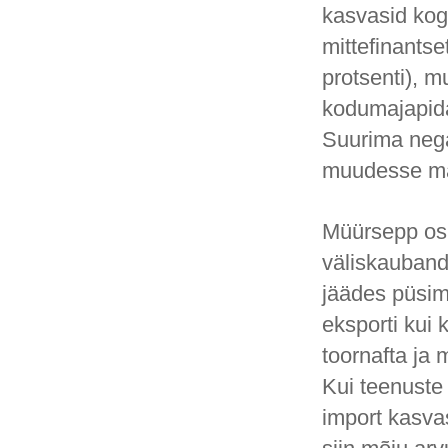
kasvasid kog
mittefinants
protsenti), m
kodumajapida
Suurima nega
muudesse mas
Müürsepp osut
väliskauband
jäädes püsim
eksporti kui 
toornafta ja
Kui teenuste 
import kasva