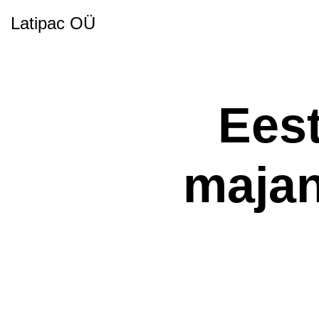
Latipac OÜ
Eest
majan