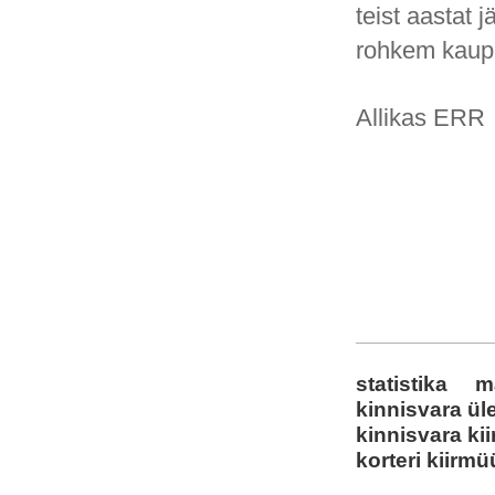
teist aastat 
rohkem kaupu
Allikas ERR
statistika
m
kinnisvara ü
kinnisvara ki
korteri kiirm