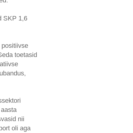
ed.
ud SKP 1,6
positiivse
 Seda toetasid
tiivse
aubandus,
ssektori
 aasta
vasid nii
port oli aga