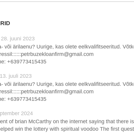
RID
•
28. juuni 2023
- või ärilaenu? Uurige, kas olete eelkvalifitseeritud. Võ
essil::::::petrbuzekloanfirm@gmail.com
he: +639773415435
13. juuli 2023
- või ärilaenu? Uurige, kas olete eelkvalifitseeritud. Võ
essil::::::petrbuzekloanfirm@gmail.com
he: +639773415435
eptember 2024
nt of brian McCarthy on the internet saying that there i
ped win the lottery with spiritual voodoo The first ques