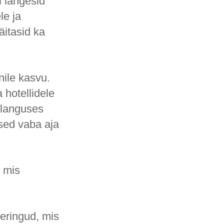
i langesid
le ja
äitasid ka
nile kasvu.
 hotellidele
t languses
sed vaba aja
, mis
eeringud, mis