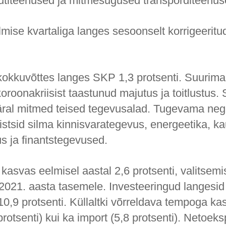
vutiteenused ja mitmesugused transporditeenus
lmise kvartaliga langes sesoonselt korrigeerit
kokkuvõttes langes SKP 1,3 protsenti. Suurima 
oroonakriisist taastunud majutus ja toitlustus.
al mitmed teised tegevusalad. Tugevama nega
stsid silma kinnisvarategevus, energeetika, k
s ja finantstegevused.
kasvas eelmisel aastal 2,6 protsenti, valitsemi
i 2021. aasta tasemele. Investeeringud langesid
0,9 protsenti. Küllaltki võrreldava tempoga kas
protsenti) kui ka import (5,8 protsenti). Netoeks