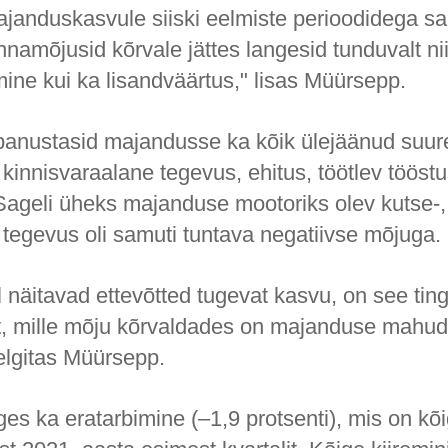
ajanduskasvule siiski eelmiste perioodidega s
namõjusid kõrvale jättes langesid tunduvalt ni
ne kui ka lisandväärtus," lisas Müürsepp.
 panustasid majandusse ka kõik ülejäänud suu
kinnisvaraalane tegevus, ehitus, töötlev tööstu
ageli üheks majanduse mootoriks olev kutse-, 
 tegevus oli samuti tuntava negatiivse mõjuga.
l näitavad ettevõtted tugevat kasvu, on see tingi
, mille mõju kõrvaldades on majanduse mahud 
elgitas Müürsepp.
ges ka eratarbimine (–1,9 protsenti), mis on k