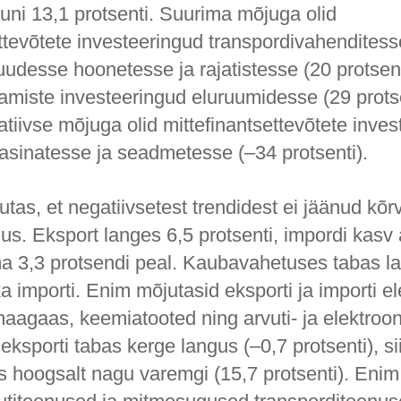
uni 13,1 protsenti. Suurima mõjuga olid
ettevõtete investeeringud transpordivahendites
uudesse hoonetesse ja rajatistesse (20 protsent
miste investeeringud eluruumidesse (29 protse
tiivse mõjuga olid mittefinantsettevõtete inves
inatesse ja seadmetesse (–34 protsenti).
as, et negatiivsetest trendidest ei jäänud kõr
us. Eksport langes 6,5 protsenti, impordi kasv 
a 3,3 protsendi peal. Kaubavahetuses tabas la
ka importi. Enim mõjutasid eksporti ja importi el
 maagaas, keemiatooted ning arvuti- ja elektro
eksporti tabas kerge langus (–0,7 protsenti), si
s hoogsalt nagu varemgi (15,7 protsenti). Enim