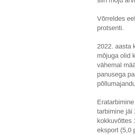
siin mõju ar
Võrreldes ee
protsenti.
2022. aasta 
mõjuga olid k
vähemal määr
panusega pai
põllumajandu
Eratarbimine 
tarbimine jä
kokkuvõttes 1
eksport (5,0 