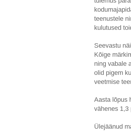
tulemus päras
kodumajapida
teenustele n
kulutused toi
Seevastu näit
Kõige märkim
ning vabale a
olid pigem k
veetmise teen
Aasta lõpus 
vähenes 1,3 
Ülejäänud ma