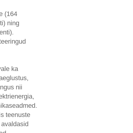
se (164
i) ning
nti).
teeringud
vale ka
aeglustus,
ngus nii
ektrienergia,
onikaseadmed.
is teenuste
 avaldasid