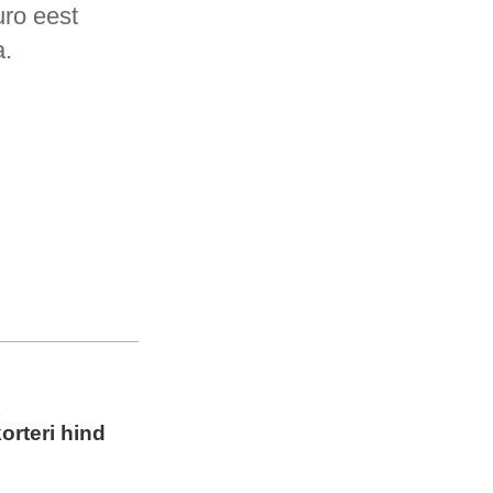
uro eest
a.
t
korteri hind