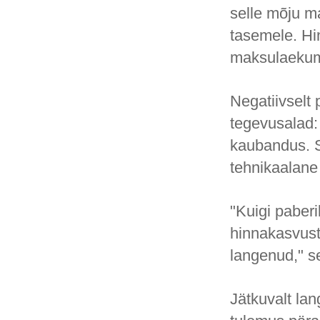
selle mõju m
tasemele. Hin
maksulaekumi
Negatiivselt
tegevusalad: 
kaubandus. S
tehnikaalane
"Kuigi paberi
hinnakasvust
langenud," s
Jätkuvalt lan