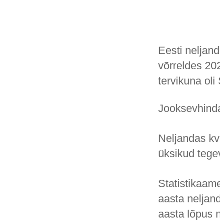
Eesti neljan
võrreldes 20
tervikuna oli
Jooksevhinda
Neljandas kv
üksikud tege
Statistikaam
aasta neljan
aasta lõpus n