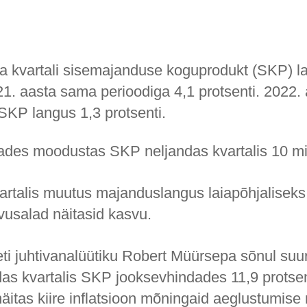
da kvartali sisemajanduse koguprodukt (SKP) l
21. aasta sama perioodiga 4,1 protsenti. 2022. 
 SKP langus 1,3 protsenti.
des moodustas SKP neljandas kvartalis 10 milj
artalis muutus majanduslangus laiapõhjaliseks
vusalad näitasid kasvu.
eti juhtivanalüütiku Robert Müürsepa sõnul su
das kvartalis SKP jooksevhindades 11,9 protsent
äitas kiire inflatsioon mõningaid aeglustumise 